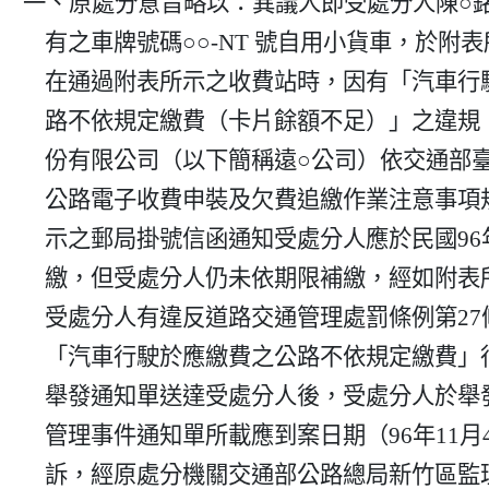
一、原處分意旨略以：異議人即受處分人陳○銘
    有之車牌號碼○○-NT 號自用小貨車，於附表所示之時間，

    在通過附表所示之收費站時，因有「汽車行駛於應繳費之公

    路不依規定繳費（卡片餘額不足）」之違規，經遠○電收股

    份有限公司（以下簡稱遠○公司）依交通部臺灣區國道高速

    公路電子收費申裝及欠費追繳作業注意事項規定，依附表所

    示之郵局掛號信函通知受處分人應於民國96年7 月10日前補

    繳，但受處分人仍未依期限補繳，經如附表所示舉發機關以

    受處分人有違反道路交通管理處罰條例第27條第1 項規定之

    「汽車行駛於應繳費之公路不依規定繳費」行為掣單，經將

    舉發通知單送達受處分人後，受處分人於舉發違反道路交通

    管理事件通知單所載應到案日期（96年11月4 日）前提出申

    訴，經原處分機關交通部公路總局新竹區監理所桃園監理站
