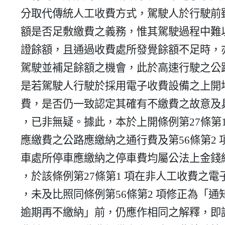
    分取代傳統人工收費方式，駕駛人於行駛前雖有注意票證餘

    額是否足敷繳費之義務，惟其駕駛過程中難以時刻觀察該票

    證餘額，且通過收費處所發覺餘額不足時，亦難有立即停止

    駕駛並補足餘額之機會，此於高速行駛之公路上尤其明顯，

    是若駕駛人行駛於採用電子收費設備之上開地點不依規定繳

    費，是否仍一致認定其確有不繳費之故意及具有規範違反性

    ，已非無疑。據此，本於上開條例第27條第1 項汽車行駛於

    應繳費之公路應繳納之通行費及第56條第2 項在道路收費停

    車處所停車應繳納之停車費均屬公法上金錢給付義務之特質

    ，於該條例第27條第1 項在非人工收費之電子設備收費情形

    ，未及比照同條例第56條第2 項修正為「通知駕駛人補繳…

    逾期再不繳納」前，仍應作相同之解釋，即認在行駛於應繳
