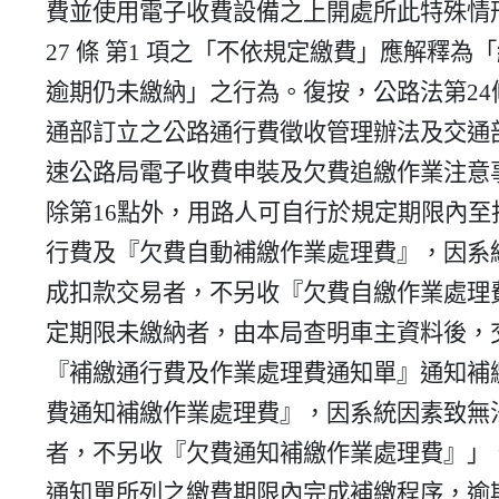
    費並使用電子收費設備之上開處所此特殊情形下，該條例第

    27 條 第1 項之「不依規定繳費」應解釋為「經通知補繳後

    逾期仍未繳納」之行為。復按，公路法第24條第2 項授權交

    通部訂立之公路通行費徵收管理辦法及交通部臺灣區國道高

    速公路局電子收費申裝及欠費追繳作業注意事項第17點：「

    除第16點外，用路人可自行於規定期限內至指定地點繳納通

    行費及『欠費自動補繳作業處理費』，因系統因素致無法完

    成扣款交易者，不另收『欠費自繳作業處理費』」、「逾規

    定期限未繳納者，由本局查明車主資料後，交營運單位寄發

    『補繳通行費及作業處理費通知單』通知補繳通行費及『欠

    費通知補繳作業處理費』，因系統因素致無法完成扣款交易

    者，不另收『欠費通知補繳作業處理費』」、「用路人應於

    通知單所列之繳費期限內完成補繳程序，逾期未繳納則移送
