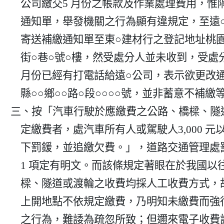
    公司繳交5 月份之帳款及作業處理費用，惟隔日即收到舉發

    通知單，舉發機關之行為顯有違規定，至遠○公司雖表示有

    寄送補繳通知單至東○建材行之登記地址桃園縣○○鄉○○

    街○巷○號○樓，然受處分人並未收到，受處分人於96年2

    月份已經有打電話給遠○公司，表示欲更改通知地點為桃園

    縣○○鄉○○路○段○○○○號，並非蓄意不補繳等語。

三、按「汽車行駛於應繳費之公路、橋樑、隧道
    定繳費者，處汽車所有人或駕駛人3,000 元以上6,000 元以

    下罰鍰，並追繳欠費。」，道路交通管理處罰條例第27條第

    1 項定有明文。而該條規定著眼在於我國以往使用公路、橋

    樑、隧道或渡輪之收費均採人工收費方式，故駕駛人行駛於

    上開地點不依規定繳費，乃明知未繳費而強行通過收費處所

    之行為，難諉為疏忽所致；但邇來電子收費設備之採用，部
