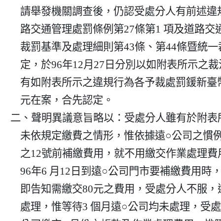
    請舉發機關調查後，仍認受處分人有前述違規行為，遂依道

    路交通管理處罰條例第27條第1 項及道路交通管理事件統一

    裁罰基準及處理細則第43條、第44條暨統一裁罰基準表之規

    定，於96年12月27日分別以如附表所示之裁決書就受處分人

    有如附表所示之違規行為各予裁處罰鍰新臺幣（下同）3000

    元在案，合先認定。

二、聲明異議意旨略以：受處分人雖有於附表所
    未依規定繳費之情形，惟依據遠○公司之慣例，只要在隔月

    之12號前補繳費用，就不用繳交作業處理費用，受處分人於

    96年6 月12日到遠○公司門市要補繳費用時，遠○公司人員

    即告知需繳交80元之費用，受處分人不服，遂要求遠○公司

    處理，惟等待3 個月遠○公司均未處理，受處分人遂至遠○
