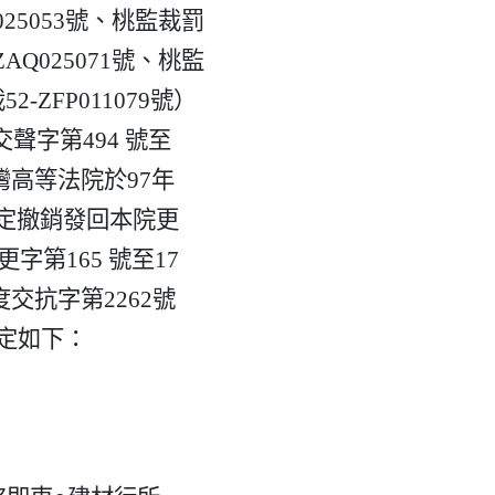
025053號、桃監裁罰

AQ025071號、桃監

-ZFP011079號）

聲字第494 號至

高等法院於97年

裁定撤銷發回本院更

第165 號至17

抗字第2262號

定如下：
