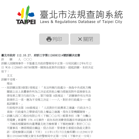
print
close
列印
關閉
臺北市政府 112.10.27. 府訴三字第1126083214號訴願決定書
訴 願 人 ○○○
訴願人因陳情事件，不服臺北市政府警察局中正第一分局民國112年6月12
日 W10-1120605-00780號單一陳情系統案件回復信，提起訴願，本府決定
如下：
主文
訴願不受理。
理由
一、按訴願法第3條第1項規定：「本法所稱行政處分，係指中央或地方機
關就公法上具體事件所為之決定或其他公權力措施而對外直接發生法
律效果之單方行政行為。」第77條第 8款規定：「訴願事件有左列各
款情形之一者，應為不受理之決定：……八、對於非行政處分……提
起訴願者。」
行政程序法第 168條規定：「人民對於行政興革之建議、行政法令之
查詢、行政違失之舉發或行政上權益之維護，得向主管機關陳情。」
二、訴願人因○○股份有限公司（下稱○○公司）帳單多扣 1筆「分攤公
用電費」新臺幣 376.4元事件，前向本府消費者保護官申請協商未果
，乃檢具相關資料向臺灣臺北地方檢察署（下稱地檢署）對於○○公
司董事長、總經理提出竊盜、侵占告訴，管委會主委提出偽造文書告
訴，經地檢署以民國（下同） 111年11月17日北檢邦霽111立29631字
第1119104070號文發交本府警察局中正第一分局（下稱中正一分局）