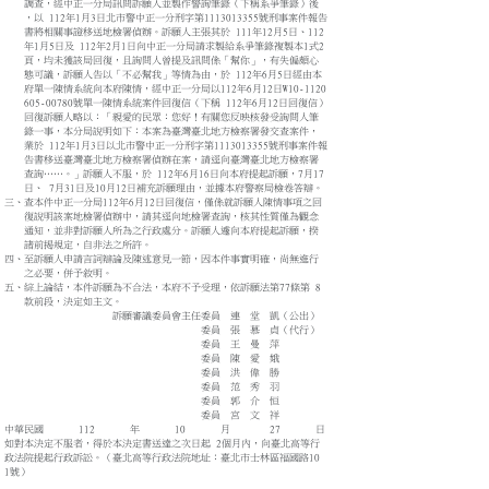
調查，經中正一分局訊問訴願人並製作警詢筆錄（下稱系爭筆錄）後
，以 112年1月3日北市警中正一分刑字第1113013355號刑事案件報告
書將相關事證移送地檢署偵辦。訴願人主張其於 111年12月5日、112
年1月5日及 112年2月1日向中正一分局請求製給系爭筆錄複製本1式2
頁，均未獲該局回復，且詢問人曾提及訊問係「幫你」，有失偏頗心
態可議，訴願人告以「不必幫我」等情為由，於 112年6月5日經由本
府單一陳情系統向本府陳情，經中正一分局以112年6月12日W10-1120
605-00780號單一陳情系統案件回復信（下稱 112年6月12日回復信）
回復訴願人略以：「親愛的民眾：您好！有關您反映核發受詢問人筆
錄一事，本分局說明如下：本案為臺灣臺北地方檢察署發交查案件，
業於 112年1月3日以北市警中正一分刑字第1113013355號刑事案件報
告書移送臺灣臺北地方檢察署偵辦在案，請逕向臺灣臺北地方檢察署
查詢……。」訴願人不服，於 112年6月16日向本府提起訴願，7月17
日、 7月31日及10月12日補充訴願理由，並據本府警察局檢卷答辯。
三、查本件中正一分局112年6月12日回復信，僅係就訴願人陳情事項之回
復說明該案地檢署偵辦中，請其逕向地檢署查詢，核其性質僅為觀念
通知，並非對訴願人所為之行政處分。訴願人遽向本府提起訴願，揆
諸前揭規定，自非法之所許。
四、至訴願人申請言詞辯論及陳述意見一節，因本件事實明確，尚無進行
之必要，併予敘明。
五、綜上論結，本件訴願為不合法，本府不予受理，依訴願法第77條第 8
款前段，決定如主文。
訴願審議委員會主任委員 連 堂 凱（公出）
委員 張 慕 貞（代行）
委員 王 曼 萍
委員 陳 愛 娥
委員 洪 偉 勝
委員 范 秀 羽
委員 郭 介 恒
委員 宮 文 祥
中華民國 112 年 10 月 27 日
如對本決定不服者，得於本決定書送達之次日起 2個月內，向臺北高等行
政法院提起行政訴訟。（臺北高等行政法院地址：臺北市士林區福國路10
1號）