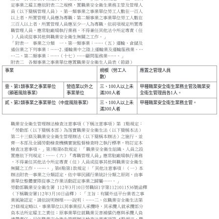
定事業之雇主應依附表二之規模，置職業安全衛生業務主管及管理人
員（以下簡稱管理人員）。第一類事業之事業單位勞工人數在一百人
以上者，所置管理人員應為專職；第二類事業之事業單位勞工人數在
三百人以上者，所置管理人員應至少一人為專職。依前項規定所置專
職管理人員，應常駐廠場執行業務，不得兼任其他法令所定專責（任
）人員或從事其他與職業安全衛生無關之工作。」
「附表一 事業之分類 一、第一類事業：……（五）運輸、倉儲及
通信業之下列事業：……2.運輸業中之陸上運輸業及運輸服務業。…
…二、第二類事業：……（十七）……顧問服務業……。」
附表二 各類事業之事業單位應置職業安全衛生人員表（節錄）
事業
規模（勞工人
應置之管理人員
數）
壹、第1類事業之事業單位
營造業以外之
三、100人以上未
甲種職業安全衛生業務主管及職業安
（顯著風險事業）
事業單位
滿300人者
全衛生管理員各1人。
貳、第2類事業之事業單位（中度風險事業）
三、100人以上未
甲種職業安全衛生業務主管。
滿300人者
職業安全衛生管理辦法檢查注意事項（下稱注意事項）第 1點規定：
「勞動部（以下簡稱本部）為落實職業安全衛生法（以下簡稱本法）
第二十三條及職業安全衛生管理辦法（以下簡稱本辦法）之施行，並
齊一本部及全國勞動檢查機構實施監督檢查時之執行標準，特訂定本
檢查注意事項。」第3點第6款規定：「職業安全衛生組織、人員之設
置應依下列規定：……（六）『專職管理人員』應常駐廠場執行業務
，不得兼任其他法令所定專責（任）人員或從事其他與職業安全衛生
無關之工作。……。」第6點第1款規定：「其他注意事項：（一）本
辦法附表一事業之分類認定，依中華民國行業統計分類之原則，由事
業單位整體實際從事之作業活動認定事業之歸屬……。」
勞動部職業安全衛生署 112年3月10日勞職綜1字第1121011536號函釋
（下稱職安署112年3月10日函釋）：「主旨：有關外送平台業者之事
業風險認定，請依說明辦理……說明：……二、依職業安全衛生法第
25條規定略以，事業單位以其事業招人承攬時，其承攬人就承攬部分
負本法所定雇主之責任；原事業單位就職業災害補償仍應與承攬人負