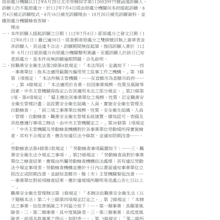
經原處分機關以112年6月20日北市勞檢綜字第1126020975號函復訴願人。
訴願人仍不服原處分，於112年7月4日經由原處分機關向本府提起訴願，8
月4日補正訴願程式，8月16日補充訴願理由，10月20日補充訴願資料，並
據原處分機關檢卷答辯。
理由
一、本件訴願人提起訴願之日期（112年7月4日）距原處分之發文日期（1
12年6月1日）雖已逾30日，經查郵寄原處分之雙掛號回執上簽章者並
非訴願人，其送達不合法，訴願期間無從起算，惟因訴願人業於 112
年 6月13日就原處分向原處分機關聲明異議，至遲訴願人於該日已知
悉原處分，是本件尚無訴願逾期問題，合先敘明。
二、按職業安全衛生法第2條第4款規定：「本法用詞，定義如下：……四
、事業單位：指本法適用範圍內僱用勞工從事工作之機構。」第 3條
第 1項規定：「本法所稱主管機關：……在直轄市為直轄市政府……
。」第 4條規定：「本法適用於各業。但因事業規模、性質及風險等
因素，中央主管機關得指定公告其適用本法之部分規定。」第23條第
1項、第4項規定：「雇主應依其事業單位之規模、性質，訂定職業安
全衛生管理計畫；並設置安全衛生組織、人員，實施安全衛生管理及
自動檢查。」「前三項之事業單位規模、性質、安全衛生組織、人員
、管理、自動檢查、職業安全衛生管理系統建置、績效認可、表揚及
其他應遵行事項之辦法，由中央主管機關定之。」第36條第 1項規定
：「中央主管機關及勞動檢查機構對於各事業單位勞動場所得實施檢
查。其有不合規定者，應告知違反法令條款，並通知限期改善……。
」
勞動檢查法第4條第3款規定：「勞動檢查事項範圍如下：……三、職
業安全衛生法令規定之事項。」第25條規定：「勞動檢查員對於事業
單位之檢查結果，應報由所屬勞動檢查機構依法處理；其有違反勞動
法令規定事項者，勞動檢查機構並應於十日內以書面通知事業單位立
即改正或限期改善，並副知直轄市、縣（市）主管機關督促改善。…
…事業單位對前項檢查結果，應於違規場所顯明易見處公告七日以上
。」
職業安全衛生管理辦法第 1條規定：「本辦法依職業安全衛生法（以
下簡稱本法）第二十三條第四項規定訂定之。」第 2條規定：「本辦
法之事業，依危害風險之不同區分如下：一、第一類事業：具顯著風
險者。二、第二類事業：具中度風險者。三、第三類事業：具低度風
險者。前項各款事業之例示，如附表一。」第 3條規定：「第二條所