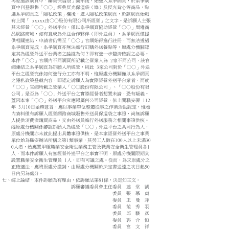
再點選該網頁中「購買保溫袋」圖示後，始進入系爭網頁，於系爭網
頁中刊登販售「○○」經典反光保溫袋（綠）及反光背心等商品，點
選系爭網頁之「隱私政策」欄後，進入隱私政策網頁，於該網頁始載
有上開「 xxxxx由○○股份有限公司所經營」之文字。是訴願人主張
其未經營「○○」外送平台，僅以系爭網頁協助經營「○○」周邊商
品網路商城，如有意成為外送合作夥伴（即外送員），系爭網頁僅提
供相關連結，申請者仍需至「○○」官網始得進行註冊，而無法透過
系爭網頁完成，系爭網頁亦無法進行訂購外送餐點等，原處分機關認
定其為經營外送平台業者之論據為何？即有進一步釐清確認之必要。
本件「○○」官網內不同網頁所記載之營業人為 2家不同公司，該官
網連結之系爭網頁為訴願人所經營，則此 3家公司對於「○○」外送
平台之經營究係如何進行分工亦有不明，惟原處分機關僅以系爭網頁
之隱私政策登載內容，即認定訴願人為實際經營外送平台業者，而就
「○○」官網所載之營業人「○○股份有限公司」、「○○股份有限
公司」是否為「○○」外送平台之實際經營者恝置未論，恐有疑義。
蓋因本案「○○」外送平台究應歸屬何公司經營，依上開職安署 112
年 3月10日函釋意旨，應以事業單位整體從事之作業活動認定，惟卷
內資料僅有訴願人經營網路商城販售外送員保溫袋之事證，尚無訴願
人提供消費者購買商品，交由外送員進行外送服務之相關事證供核。
縱原處分機關係審認訴願人為經營「○○」外送平台之共同行為人，
原處分機關亦未就此提出具體事證供核，是本案經營外送平台之事業
單位始為職安辦法所稱之第1類事業，其勞工人數在100人以上未滿30
0人者，始應置甲種職業安全衛生業務主管及職業安全衛生管理員各1
人，而本件訴願人有無經營外送平台之事實不明，原處分機關限期其
設置職業安全衛生管理員 1人，即有可議之處。從而，為求原處分之
正確適法，應將原處分撤銷，由原處分機關於決定書送達之次日起50
日內另為處分。
七、綜上論結，本件訴願為有理由，依訴願法第81條，決定如主文。
訴願審議委員會主任委員 連 堂 凱
委員 張 慕 貞
委員 王 曼 萍
委員 范 秀 羽
委員 邱 駿 彥
委員 郭 介 恒
委員 宮 文 祥