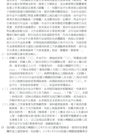
連帶責任。另依職業安全衛生管理辦法檢查注意事項第 6點規定，職
業安全衛生管理辦法附表一事業之分類認定，並由事業單位整體實際
從事之作業活動認定事業之歸屬。三、有關外送平台業者係以提供電
子商務技術進行網際網路交易，提供消費者購買商品，交由外送員於
該外送平台選擇訂單就消費者購買之商品進行外送服務，由外送平台
業者向貨品供應廠商（如餐廳）及消費者收取一定費用，再由外送平
台業者給付外送員一定報酬，外送平台業者應就其整體的商業行為及
營運，負管理及維護責任，故其商品交易業務，需由外送員為其執行
物品遞送始能完成。又外送業務為其主要經濟活動，且外送員多騎乘
機車行駛於道路，對外送員及其他道路使用者，均為交通事故風險之
當事人，且外送平台業者與外送員間如為承攬關係，則係以其事業一
部分交付外送員承攬，非單純提供網際網路交易平台行為。另查經營
外送業務需取得交通部公路總局核發之汽車運輸業營業執照，爰外送
平台業者之事業風險與『汽車貨運業』相當，應屬第一類事業。」
三、本件訴願及補充理由略以：
（一）訴願人未經營「○○」外送平台，僅協助經營「○○」周邊商品網
路商城，訴願人與○○股份有限公司為關聯企業，基於法人獨立原
則，兩者為獨立之公司，不應視為同一，原處分機關所引用之「 x
xxxx」（下稱系爭網頁）僅係訴願人支援○○股份有限公司之推廣
而協助經營販售具有「○○」商標周邊商品之網路商城。又訴願人
前以111年10月4日函向原處分機關說明訴願人為支援○○股份有限
公司之推廣而協助經營網路商城，該網路商城並非係指「○○」外
送平台，而係指經營銷售「○○」保溫袋等周邊商品。
（二）又如有意成為外送合作夥伴，系爭網頁僅提供相關連結，申請者仍
需至○○股份有限公司之官方網站「 xxxxx」（下稱「○○」官網
）始得註冊，而無法透過系爭網頁完成訂購外送餐點，成為商家合
作夥伴等外送平台業務，系爭網頁並未經營任何外送平台業務。
（三）訴願人之所營事業為管理顧問業、資料處理服務業、電子資訊供應
服務業、第三方支付服務業、其他工商服務業等，依職安辦法第 2
條及其附表一，應為第 2類事業，且勞工人數在100人以上未滿300
人間，依職安辦法第3條第1項及其附表二，僅須置甲種職業安全衛
生業務主管 1人，且已依規定設置在案，原處分機關認定訴願人經
營外送平台為第1類事業有誤，請撤銷原處分。
四、查訴願人經原處分機關於112年5月18日實施勞動檢查，發現有如事實
欄所述之違規事項，有訴願人 111年1月5日向原處分機關報備職業安