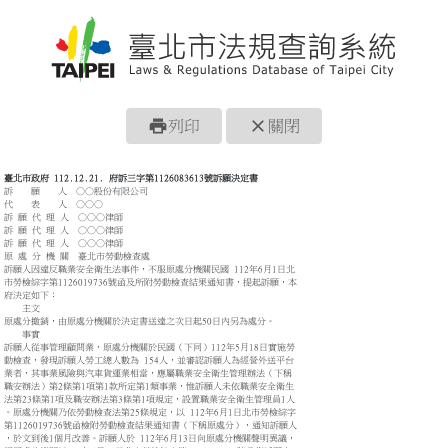
print
close
列印
關閉
臺北市政府 112.12.21. 府訴三字第1126083613號訴願決定書
訴 願 人 ○○股份有限公司
代 表 人 ○○○
訴 願 代 理 人 ○○○律師
訴 願 代 理 人 ○○○律師
訴 願 代 理 人 ○○○律師
原 處 分 機 關 臺北市勞動檢查處
訴願人因違反職業安全衛生法事件，不服原處分機關民國 112年6月1日北
市勞檢綜字第1126019736號函及所附勞動檢查結果通知書，提起訴願，本
府決定如下：
主文
原處分撤銷，由原處分機關於決定書送達之次日起50日內另為處分。
事實
訴願人從事管理顧問業，原處分機關於民國（下同）112年5月18日實施勞
動檢查，發現訴願人勞工總人數為 154人，並審認訴願人為經營外送平台
業者，其事業風險與汽車貨運業相當，應屬職業安全衛生管理辦法（下稱
職安辦法）第2條第1項第1款所定第1類事業，惟訴願人未依職業安全衛生
法第23條第1項及職安辦法第3條第1項規定，設置職業安全衛生管理員1人
。原處分機關乃依勞動檢查法第25條規定，以 112年6月1日北市勞檢綜字
第1126019736號函檢附勞動檢查結果通知書（下稱原處分），通知訴願人
，於文到後1個月改善。訴願人於 112年6月13日向原處分機關聲明異議，