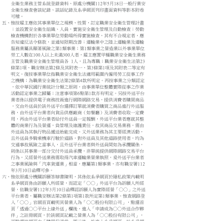
全衛生業務主管系統登錄資料、原處分機關112年5月18日一般行業安
全衛生檢查會談紀錄、談話紀錄及系爭網頁列印畫面資料等影本附卷
可稽。
五、惟按雇主應依其事業單位之規模、性質，訂定職業安全衛生管理計畫
；並設置安全衛生組織、人員，實施安全衛生管理及自動檢查；勞動
檢查機構對於各事業單位勞動場所得實施檢查，其有不合規定者，應
告知違反法令條款，並通知限期改善；運輸業中之陸上運輸業及運輸
服務業屬具顯著風險之第1類事業；第1類事業之營造業以外事業單位
勞工人數在100人以上未滿300人者，雇主應置甲種職業安全衛生業務
主管及職業安全衛生管理員各 1人，且為專職；職業安全衛生法第23
條第1項、職安辦法第2條及其附表一、第3條第1項及其附表二等定有
明文。復按事業單位指職業安全衛生法適用範圍內僱用勞工從事工作
之機構；為職業安全衛生法第2條第4款所明定。再按事業之分類認定
，依中華民國行業統計分類之原則，由事業單位整體實際從事之作業
活動認定事業之歸屬；注意事項第6點第1款亦有明定。另按外送平台
業者係以提供電子商務技術進行網際網路交易，提供消費者購買商品
，交由外送員於該外送平台選擇訂單就消費者購買之商品進行外送服
務，由外送平台業者向貨品供應廠商（如餐廳）及消費者收取一定費
用，再由外送平台業者給付外送員一定報酬，外送平台業者應就其整
體的商業行為及營運，負管理及維護責任，故其商品交易業務，需由
外送員為其執行物品遞送始能完成。又外送業務為其主要經濟活動，
且外送員多騎乘機車行駛於道路，對外送員及其他道路使用者，均為
交通事故風險之當事人，且外送平台業者與外送員間如為承攬關係，
則係以其事業一部分交付外送員承攬，非單純提供網際網路交易平台
行為，又經營外送業務需取得汽車運輸業營業執照，爰外送平台業者
之事業風險與「汽車貨運業」相當，應屬第1類事業，亦有職安署112
年3月10日函釋可參。
六、惟依原處分機關訴願答辯書陳明，其係依系爭網頁於隱私政策內載明
系爭網頁係由訴願人所經營，而認定「○○」外送平台為訴願人所經
營，依職安署112年3月10日函釋認訴願人為實際經營「○○」之外送
平台業者，屬職安辦法第2條第1項第1款所定第1類事業。惟查網路登
入「○○」官網首頁載明其營業人為「○○股份有限公司」，點選首
頁「透過○○平台上線外送」欄後，進入「申請成為○○外送合作夥
伴」之註冊網頁，於該網頁記載之營業人為「○○股份有限公司」，