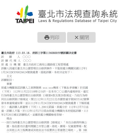
print
close
列印
關閉
臺北市政府 113.03.18. 府訴三字第1136080059號訴願決定書
訴 願 人 ○○○
訴 願 代 理 人 ○○○
原 處 分 機 關 臺北市政府工務局公園路燈工程管理處
訴願人因違反臺北市公園管理自治條例事件，不服原處分機關民國112年1
1月24日DC050028624號裁處書，提起訴願，本府決定如下：
主文
訴願駁回。
事實
原處分機關查認訴願人之車牌號碼 xxx-xxx機車（下稱系爭車輛）於民國
（下同） 112年11月22日10時12分許，在本市○○公園內違規停放，違反
行為時臺北市公園管理自治條例第 13條第4款及第20款規定，乃依行為時
同自治條例第17條規定，開立112年11月22日北市園管通字第D055162號舉
發本案違規通知單，並以112年11月24日DC050028624號裁處書（下稱原處
分），處訴願人新臺幣（下同）1,200元罰鍰，原處分於 112年12月7日送
達。訴願人不服，於112年12月27日經由原處分機關向本府提起訴願，113
年2月20日補正訴願程式，並據原處分機關檢卷答辯。
理由
一、按行為時臺北市公園管理自治條例第 2條規定：「本自治條例所稱公
園，指依都市計畫所開闢之市管公園、綠地、廣場、兒童遊樂場、配
合其他公共工程興建或其他依法令設置供公眾遊憩之場地。」第 3條