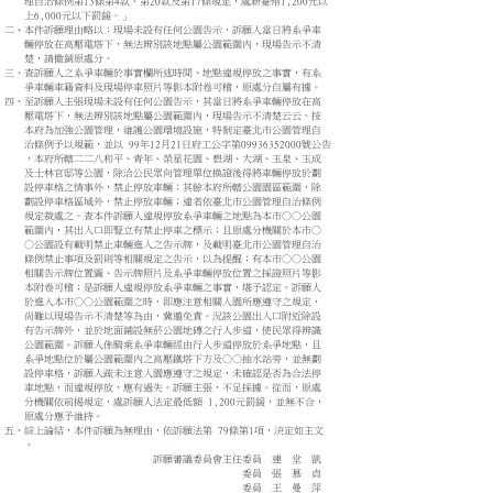
理自治條例第13條第4款、第20款及第17條規定，處新臺幣1,200元以
上6,000元以下罰鍰。」
二、本件訴願理由略以：現場未設有任何公園告示，訴願人當日將系爭車
輛停放在高壓電塔下，無法辨別該地點屬公園範圍內，現場告示不清
楚，請撤銷原處分。
三、查訴願人之系爭車輛於事實欄所述時間、地點違規停放之事實，有系
爭車輛車籍資料及現場停車照片等影本附卷可稽，原處分自屬有據。
四、至訴願人主張現場未設有任何公園告示，其當日將系爭車輛停放在高
壓電塔下，無法辨別該地點屬公園範圍內，現場告示不清楚云云。按
本府為加強公園管理，維護公園環境設施，特制定臺北市公園管理自
治條例予以規範，並以 99年12月21日府工公字第09936352000號公告
，本府所轄二二八和平、青年、榮星花園、碧湖、大湖、玉泉、玉成
及士林官邸等公園，除洽公民眾向管理單位換證後得將車輛停放於劃
設停車格之情事外，禁止停放車輛；其餘本府所轄公園園區範圍，除
劃設停車格區域外，禁止停放車輛；違者依臺北市公園管理自治條例
規定裁處之。查本件訴願人違規停放系爭車輛之地點為本市○○公園
範圍內，其出入口即豎立有禁止停車之標示；且原處分機關於本市○
○公園設有載明禁止車輛進入之告示牌，及載明臺北市公園管理自治
條例禁止事項及罰則等相關規定之告示，以為提醒；有本市○○公園
相關告示牌位置圖、告示牌照片及系爭車輛停放位置之採證照片等影
本附卷可稽；是訴願人違規停放系爭車輛之事實，堪予認定。訴願人
於進入本市○○公園範圍之時，即應注意相關入園所應遵守之規定，
尚難以現場告示不清楚等為由，冀邀免責。況該公園出入口附近除設
有告示牌外，並於地面鋪設無菸公園地磚之行人步道，使民眾得辨識
公園範圍。訴願人係騎乘系爭車輛經由行人步道停放於系爭地點，且
系爭地點位於屬公園範圍內之高壓鐵塔下方及○○抽水站旁，並無劃
設停車格，訴願人疏未注意入園應遵守之規定，未確認是否為合法停
車地點，而違規停放，應有過失。訴願主張，不足採據。從而，原處
分機關依前揭規定，處訴願人法定最低額 1,200元罰鍰，並無不合，
原處分應予維持。
五、綜上論結，本件訴願為無理由，依訴願法第 79條第1項，決定如主文
。
訴願審議委員會主任委員 連 堂 凱
委員 張 慕 貞
委員 王 曼 萍