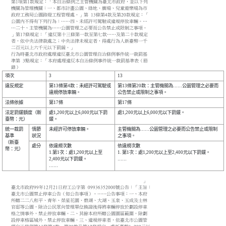
第1項第1款規定：「本自治條例之主管機關為臺北市政府，並以下列
機關為管理機關：一、都市計畫公園、綠地、廣場、兒童遊樂場為市
政府工務局公園路燈工程管理處。」第 13條第4款及第20款規定：「
公園內不得有下列行為：……四、未經許可駕駛或違規停放車輛。…
…二十、主管機關為……公園管理之必要而公告禁止或限制之事項。
」第17條規定：「違反第十三條第一款至第七款……及第二十款規定
者，依中央法律裁處之；中央法律未規定者，得處行為人新臺幣一千
二百元以上六千元以下罰鍰。」
行為時臺北市政府處理違反臺北市公園管理自治條例事件統一裁罰基
準第 3點規定：「本府處理違反本自治條例事件統一裁罰基準表（節
錄）
項次
3
13
違反規定
第13條第4款：未經許可駕駛或
第13條第20款：主管機關為……公園管理之必要而
違規停放車輛。
公告禁止或限制之事項。
法條依據
第17條
第17條
法定罰鍰額度（新
處1,200元以上6,000元以下罰
處1,200元以上6,000元以下罰鍰。
臺幣：元）
鍰。
統一裁罰
情節
未經許可停放車輛。
主管機關為……公園管理之必要而公告禁止或限制
基準
狀況
之事項。
（新臺
處分
依違規次數
依違規次數
幣：元）
1.第1次：處1,200元以上至
1. 第1次：處1,200元以上至2,400元以下罰鍰。
2,400元以下罰鍰。
……
……
」
臺北市政府99年12月21日府工公字第 09936352000號公告：「主旨：
臺北市公園禁止停車公告（如公告事項）。……公告事項：一、本府
所轄二二八和平、青年、榮星花園、碧湖、大湖、玉泉、玉成及士林
官邸等公園，除洽公民眾向管理單位換證後得將車輛停放於劃設停車
格之情事外，禁止停放車輛。二、其餘本府所轄公園園區範圍，除劃
設停車格區域外，禁止停放車輛。三、違規停車者，依臺北市公園管