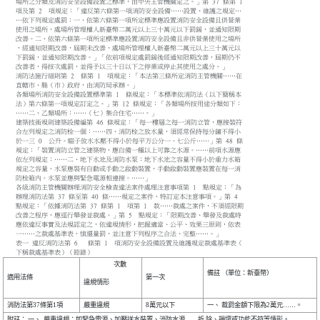
場所之分類及消防安全設備設置之標準，由中央主管機關定之。」第 37 條第 1
項及第 2 項規定：「違反第六條第一項消防安全設備……設置、維護之規定…
…依下列規定處罰：一、依第六條第一項所定標準應設置消防安全設備且供營業
使用之場所，處場所管理權人新臺幣二萬元以上三十萬元以下罰鍰，並通知限期
改善。二、依第六條第一項所定標準應設置消防安全設備且非供營業使用之場所
，經通知限期改善，屆期未改善，處場所管理權人新臺幣二萬元以上三十萬元以
下罰鍰，並通知限期改善。」「依前項規定處罰鍰後經通知限期改善，屆期仍不
改善者，得按次處罰，並得予以三十日以下之停業或停止其使用之處分。」
消防法施行細則第 2 條第 1 項規定：「本法第三條所定消防主管機關……在
直轄市、縣（市）政府，由消防局承辦。」
各類場所消防安全設備設置標準第 1 條規定：「本標準依消防法（以下簡稱本
法）第六條第一項規定訂定之。」第 12 條規定：「各類場所按用途分類如下：
……二、乙類場所：……（七）集合住宅……。」
建築技術規則建築設備編第 46 條規定：「每一樓層之每一消防立管，應接裝符
合左列規定之消防栓一個：……四、消防栓之放水量，須經常保持每分鐘不得小
於一三 0 公升。瞄子放水水壓不得小於每平方公分一．七公斤……」第 48 條
規定：「裝置消防立管之建築物，應自備一種以上可靠之水源。……前項水源應
依左列規定：……二、地下水池及消防水泵：地下水池之容量不得小於重力水箱
規定之容量。水泵應裝有自動或手動之啟動裝置，手動啟動裝置應裝置在每一消
防栓箱內。水泵並應與緊急電源相連接。……」
各級消防主管機關辦理消防安全檢查違法案件處理注意事項第 1 點規定：「為
辦理消防法第 37 條至第 40 條……規定之案件，特訂定本注意事項。」第 4
點規定：「依據消防法第 37 條第 1 項第 1 款……裁處之案件，不須經限期
改善之程序，應逕行舉發並裁處。」第 5 點規定：「限期改善、舉發及裁處時
應依違反事實及法規認定之，依違規情形，把握適當、公平、效果三原則，依表
一……之裁處基準表，慎選量罰，並注意下列程序之合法、完整……。」
表一 違反消防法第 6 條第 1 項消防安全設備設置及維護規定裁處基準表（
下稱裁處基準表）（節錄）
次數
備註
（單位：新臺幣）
適用法條
第一次
違規情形
消防法第37條第1項
嚴重違規
8萬元以下
一、 裁罰金額下限為2萬元……。
附註：
一、 嚴重違規：如緊急電源、加壓送水裝置、消防水源……拆 除、損壞或功能不符等情形。
……