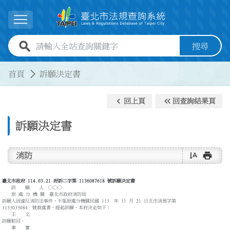
跳到主要內容
展開選單
全站查詢關鍵字欄位
搜尋
:::
:::
首頁
訴願決定書
keyboard_arrow_left
keyboard_double_arrow_left
回上頁
回查詢結果頁
訴願決定書
text_rotate_vertical
print
消防
臺北市政府 114.03.21 府訴二字第 1136087618 號訴願決定書
訴 願 人 ○○○
原 處 分 機 關 臺北市政府消防局
訴願人因違反消防法事件，不服原處分機關民國 113 年 11 月 21 日北市消預字第
1133033084 號裁處書，提起訴願，本府決定如下：
主 文
訴願駁回。
事 實