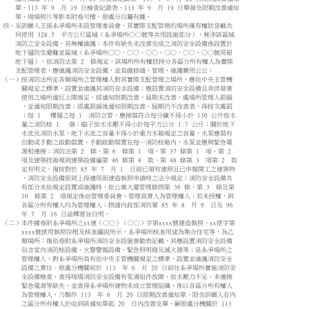
單、113 年 9 月 19 日檢查紀錄表、113 年 9 月 19 日舉發及限期改善通知
單、現場照片等影本附卷可稽，原處分自屬有據。
四、至訴願人主張系爭場所未設管理委員會，其實際支配管理的場所僅有權狀登載共
同使用 328.5 平方公尺區域（系爭場所○○號等共用設施部分），無涉該區域
消防之安全設備，其無權維護；本件有缺失未改善完成之消防安全設備係設置於
地下層防空避難室區域（系爭場所○○、○○、○○、○○、○○、○○號房屋
地下層），依消防法第 2 條規定，該場所所有權狀持分各區分所有權人為實際
支配管理者，應維護消防安全設備，並負擔修繕、管理、維護費用云云：
（一）按消防法所定各類場所之管理權人對其實際支配管理之場所，應依中央主管機
關規定之標準，設置並維護其消防安全設備；應設置消防安全設備且非供營業
使用之場所違反上開規定，經通知限期改善，屆期未改善，處場所管理人罰鍰
，並通知限期改善；經處罰鍰後通知限期改善，屆期仍不改善者，得按次處罰
；每 1 樓層之每 1 消防立管，應接裝符合每分鐘不得小於 130 公升放水
量之消防栓 1 個；瞄子放水水壓不得小於每平方公分 1.7 公斤；關於地下
水池及消防水泵，地下水池之容量不得小於重力水箱規定之容量，水泵應裝有
自動或手動之啟動裝置，手動啟動裝置在每一消防栓箱內，水泵並應與緊急電
源相連接；消防法第 2 條、第 6 條第 1 項、第 37 條第 1 項、第 2
項及建築技術規則建築設備編第 46 條第 4 款、第 48 條第 3 項第 2 款
定有明文。復按對於 85 年 7 月 1 日前已領有建照且已申報開工之建築物
，消防安全設備原則上得適用原建造執照申請時之法令規定；消防安全設備共
有部分未依規定設置或維護時，依公寓大廈管理條例第 36 條、第 3 條及第
10 條第 2 項規定係由管理委員會、管理負責人為管理權人；若未授權，則
各區分所有權人均為管理權人；揆諸內政部消防署 85 年 8 月 9 日及 96
年 7 月 16 日函釋意旨自明。
（二）本件據卷附系爭場所之xx建（○○）（○○）字第xxxx號建造執照、xx使字第
xxxx號使用執照存根及核准圖說所示，系爭場所核准用途為集合住宅等，為乙
類場所；復依卷附系爭場所消防安全設施會勘表記載，其應設置消防安全設備
包含室內消防栓設備、火警警報設備，緊急照明燈及滅火器等；是系爭場所之
管理權人，對系爭場所負有依中央主管機關規定之標準，設置並維護消防安全
設備之責任。原處分機關前於 113 年 6 月 20 日前往系爭場所實施消防安
全設備檢查，查得現場消防安全設備有泵浦組件故障、放水壓力不足、未連接
緊急電源等缺失，並查得系爭場所建物未成立管理組織，係以各區分所有權人
為管理權人，乃製作 113 年 6 月 20 日限期改善通知單，限含訴願人在內
之區分所有權人於收到該通知單起 20 日內改善完畢。嗣原處分機關於 113