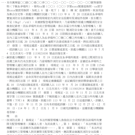
一、本市萬華區○○路○○巷○○弄○○、○○、○○、○○、○○、○○號等建築
物（下稱系爭場所），領有xx建（○○）（○○）字第xxxx號建造執照、xx使字
第xxxx號使用執照，為地上 6 層、地下 1 層 1 棟 RC 造建築物，核准用途
為集合住宅等。原處分機關於民國（下同）113 年 6 月 20 日派員至系爭場所
實施消防安全設備檢查，發現現場室內消防安全設備有泵浦組件故障、放水壓力
不足（0kgf ／c㎡）、未連接緊急電源等缺失，乃當場製作原處分機關消防安全
檢查紀錄表，因系爭場所未成立管理組織，係以各區分所有權人為管理權人，原
處分機關乃以 113 年 6 月 20 日第 365523 號消防安全檢（複）查不合規定
限期改善通知單（下稱 113 年 6 月 20 日限期改善通知單），通知含訴願人
在內之區分所有權人（訴願人為系爭場所○○號○○樓之所有權人）限於收到該
通知單次日起 20 日內改善完畢，逾期不改善或複查不合格者，將依消防法第
37 條第 1 項規定處罰，並記載得於接到通知單之日起 10 日內提出陳述意見
，經訴願人以 113 年 6 月 28 日書面陳述意見，原處分機關以 113 年 7 月
4 日北市消大一字第 1133021030 號函回復在案。
二、嗣原處分機關於 113 年 9 月 19 日派員至系爭場所複查，發現上開消防安全
設備之缺失仍未改善完成，乃當場製作消防安全檢查紀錄表，並審認系爭場所之
管理權人違反消防法第 6 條第 1 項規定，以 113 年 9 月 19 日第 11546
號舉發違反消防法案件及限期改善通知單（下稱 113 年 9 月 19 日舉發及限
期改善通知單）舉發含訴願人在內之區分所有權人，除將依消防法第 37 條第 1
項規定處罰外，並命其等於收到通知單次日起 20 日內改善完畢，屆期未改善者
，將依消防法第 37 條第 2 項規定連續處罰，並記載得於接到舉發通知單之日
起 10 日內提出陳述意見，經訴願人以 113 年 9 月 24 日書面陳述意見，原
處分機關以 113 年 10 月 4 日北市消大一字第 1133032914 號函回復在案。
嗣原處分機關依消防法第 37 條第 1 項規定，以 113 年 11 月 21 日北市消
預字第 1133033084 號裁處書（下稱原處分）處含訴願人在內之區分所有權人新
臺幣（下同）8 萬元罰鍰。原處分於 113 年 11 月 22 日送達訴願人，訴願人
不服，於 113 年 11 月 26 日向本府提起訴願，113 年 12 月 27 日、12 月
30 日、114 年 1 月 2 日及 1 月 9 日補充訴願理由，並據原處分機關檢
卷答辯。
理 由
一、按消防法第 2 條規定：「本法所稱管理權人係指依法令或契約對各該場所有實
際支配管理權者；其屬法人者，為其負責人。」第 3 條規定：「本法所稱主管
機關︰……在直轄巿為直轄巿政府……。」第 6 條第 1 項規定：「本法所定
各類場所之管理權人對其實際支配管理之場所，應設置並維護其消防安全設備；