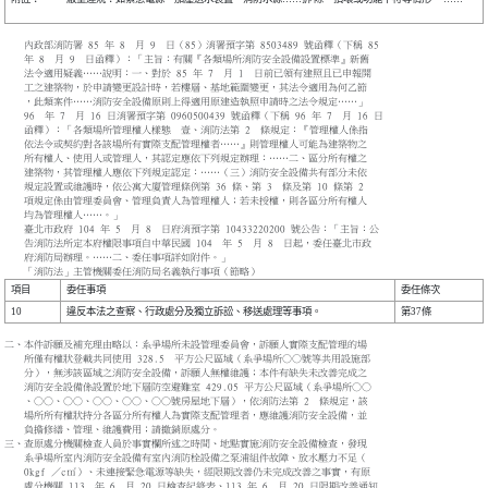
內政部消防署 85 年 8 月 9 日（85）消署預字第 8503489 號函釋（下稱 85
年 8 月 9 日函釋）：「主旨：有關『各類場所消防安全設備設置標準』新舊
法令適用疑義……說明：一、對於 85 年 7 月 1 日前已領有建照且已申報開
工之建築物，於申請變更設計時，若樓層、基地範圍變更，其法令適用為何乙節
，此類案件……消防安全設備原則上得適用原建造執照申請時之法令規定……」
96 年 7 月 16 日消署預字第 0960500439 號函釋（下稱 96 年 7 月 16 日
函釋）：「各類場所管理權人樣態 壹、消防法第 2 條規定：『管理權人係指
依法令或契約對各該場所有實際支配管理權者……』則管理權人可能為建築物之
所有權人、使用人或管理人，其認定應依下列規定辦理：……二、區分所有權之
建築物，其管理權人應依下列規定認定：……（三）消防安全設備共有部分未依
規定設置或維護時，依公寓大廈管理條例第 36 條、第 3 條及第 10 條第 2
項規定係由管理委員會、管理負責人為管理權人；若未授權，則各區分所有權人
均為管理權人……。」
臺北市政府 104 年 5 月 8 日府消預字第 10433220200 號公告：「主旨：公
告消防法所定本府權限事項自中華民國 104 年 5 月 8 日起，委任臺北市政
府消防局辦理。……二、委任事項詳如附件。」
「消防法」主管機關委任消防局名義執行事項（節略）
項目
委任事項
委任條次
10
違反本法之查察、行政處分及獨立訴訟、移送處理等事項。
第37條
二、本件訴願及補充理由略以：系爭場所未設管理委員會，訴願人實際支配管理的場
所僅有權狀登載共同使用 328.5 平方公尺區域（系爭場所○○號等共用設施部
分），無涉該區域之消防安全設備，訴願人無權維護；本件有缺失未改善完成之
消防安全設備係設置於地下層防空避難室 429.05 平方公尺區域（系爭場所○○
、○○、○○、○○、○○、○○號房屋地下層），依消防法第 2 條規定，該
場所所有權狀持分各區分所有權人為實際支配管理者，應維護消防安全設備，並
負擔修繕、管理、維護費用；請撤銷原處分。
三、查原處分機關檢查人員於事實欄所述之時間、地點實施消防安全設備檢查，發現
系爭場所室內消防安全設備有室內消防栓設備之泵浦組件故障、放水壓力不足（
0kgf ／c㎡）、未連接緊急電源等缺失，經限期改善仍未完成改善之事實，有原
處分機關 113 年 6 月 20 日檢查紀錄表、113 年 6 月 20 日限期改善通知