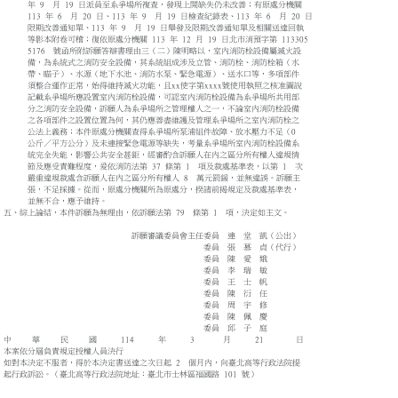
年 9 月 19 日派員至系爭場所複查，發現上開缺失仍未改善；有原處分機關
113 年 6 月 20 日、113 年 9 月 19 日檢查紀錄表、113 年 6 月 20 日
限期改善通知單、113 年 9 月 19 日舉發及限期改善通知單及相關送達回執
等影本附卷可稽；復依原處分機關 113 年 12 月 19 日北市消預字第 113305
5176 號函所附訴願答辯書理由三（二）陳明略以，室內消防栓設備屬滅火設
備，為系統式之消防安全設備，其系統組成涉及立管、消防栓、消防栓箱（水
帶、瞄子）、水源（地下水池、消防水泵、緊急電源）、送水口等，多項部件
須整合運作正常，始得維持滅火功能，且xx使字第xxxx號使用執照之核准圖說
記載系爭場所應設置室內消防栓設備，可認室內消防栓設備為系爭場所共用部
分之消防安全設備，訴願人為系爭場所之管理權人之一，不論室內消防栓設備
之各項部件之設置位置為何，其仍應善盡維護及管理系爭場所之室內消防栓之
公法上義務；本件原處分機關查得系爭場所泵浦組件故障、放水壓力不足（0
公斤／平方公分）及未連接緊急電源等缺失，考量系爭場所室內消防栓設備系
統完全失能，影響公共安全甚鉅，經審酌含訴願人在內之區分所有權人違規情
節及應受責難程度，爰依消防法第 37 條第 1 項及裁處基準表，以第 1 次
嚴重違規裁處含訴願人在內之區分所有權人 8 萬元罰鍰，並無違誤。訴願主
張，不足採據。從而，原處分機關所為原處分，揆諸前揭規定及裁處基準表，
並無不合，應予維持。
五、綜上論結，本件訴願為無理由，依訴願法第 79 條第 1 項，決定如主文。
訴願審議委員會主任委員 連 堂 凱（公出）
委員 張 慕 貞（代行）
委員 陳 愛 娥
委員 李 瑞 敏
委員 王 士 帆
委員 陳 衍 任
委員 周 宇 修
委員 陳 佩 慶
委員 邱 子 庭
中 華 民 國 114 年 3 月 21 日
本案依分層負責規定授權人員決行
如對本決定不服者，得於本決定書送達之次日起 2 個月內，向臺北高等行政法院提
起行政訴訟。（臺北高等行政法院地址：臺北市士林區福國路 101 號）