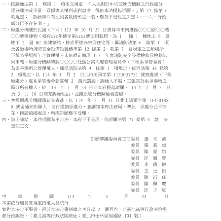
一、按訴願法第 1 條第 1 項本文規定：「人民對於中央或地方機關之行政處分，
認為違法或不當，致損害其權利或利益者，得依本法提起訴願。」第 77 條第 6
款規定：「訴願事件有左列各款情形之一者，應為不受理之決定：……六、行政
處分已不存在者。」
二、原處分機關於民國（下同）113 年 10 月 31 日查得本市南港區○○○路○○巷
○○號等建物（領有xxx年使字第xxxx號使用執照，為 1 幢 1 棟地上 6 層
地下 2 層 RC 造建築物，核准用途為集合住宅等，屬消防法第 6 條第 1 項
及各類場所消防安全設備設置標準第 12 條第 2 款第 7 目規定之乙類場所，
下稱系爭場所）之管理權人未依規定辦理 113 年度消防安全設備檢修及檢修結
果申報。原處分機關審認○○○○社區公寓大廈管理委員會（下稱系爭管委會）
為系爭場所之管理權人，違反消防法第 9 條第 1 項規定，依同法第 38 條第
2 項規定，以 114 年 1 月 2 日北市消預字第 1133037751 號裁處書（下稱
原處分）處系爭管委會新臺幣 2 萬元罰鍰。訴願人不服，主張其為系爭場所之
區分所有權人，於 114 年 1 月 24 日向本府提起訴願，114 年 2 月 3 日
及 3 月 18 日補充訴願理由，並據原處分機關檢卷答辯。
三、案經原處分機關重新審查後，以 114 年 3 月 31 日北市消預字第 114301881
6 號函通知訴願人，自行撤銷原處分，並副知本府法務局。準此，原處分已不存
在，揆諸前揭規定，所提訴願應不受理。
四、綜上論結，本件訴願為不合法，本府不予受理，依訴願法第 77 條第 6 款，決
定如主文。
訴願審議委員會主任委員 連 堂 凱
委員 張 慕 貞
委員 陳 愛 娥
委員 邱 駿 彥
委員 李 瑞 敏
委員 王 士 帆
委員 陳 衍 任
委員 陳 佩 慶
委員 邱 子 庭
中 華 民 國 114 年 4 月 24 日
本案依分層負責規定授權人員決行
如對本決定不服者，得於本決定書送達之次日起 2 個月內，向臺北高等行政法院提
起行政訴訟。（臺北高等行政法院地址：臺北市士林區福國路 101 號）