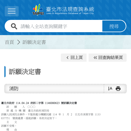
跳到主要內容
展開選單
全站查詢關鍵字欄位
搜尋
:::
:::
首頁
訴願決定書
keyboard_arrow_left
keyboard_double_arrow_left
回上頁
回查詢結果頁
訴願決定書
text_rotate_vertical
print
消防
臺北市政府 114.04.24 府訴二字第 1146080623 號訴願決定書
訴 願 人 ○○○
原 處 分 機 關 臺北市政府消防局
訴願人因消防法事件，不服原處分機關民國 114 年 1 月 2 日北市消預字第 1133
037751 號裁處書，提起訴願，本府決定如下：
主 文
訴願不受理。
理 由