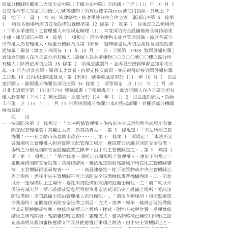
原處分機關所屬第二大隊大安中隊（下稱大安中隊）於民國（下同）111 年 10 月 5
日查得本市大安區○○街○○號等建物（領有xx使字第xxxx號使用執照，為地上 7
層，地下 1 層 1 棟 RC 造建築物，核准用途為集合住宅等，屬消防法第 6 條第
1 項及各類場所消防安全設備設置標準第 12 條第 2 款第 7 目規定之乙類場所
，下稱系爭建物）之管理權人未依規定辦理 111 年度消防安全設備檢修及檢修結果
申報，違反消防法第 9 條第 1 項規定，因系爭建物未成立管理組織，係以各區分
所有權人為管理權人，原處分機關乃以第 10989 號舉發違反消防法案件及限期改善
通知單〔舉發（檢查）時間為 111 年 10 月 5 日，下稱第 10989 號舉發通知單〕
通知含訴願人在內之區分所有權人（訴願人為系爭建物○○之○○號○○樓之區分所
有權人）除將依消防法第 38 條第 2 項規定處罰外，並再限於接到舉發通知單次日
起 30 日內改善完畢，屆期未改善者，依規定按次處罰，並記載得於接到舉發通知單
之日起 10 日內提出陳述意見。第 10989 號舉發通知單於 111 年 10 月 7 日送
達訴願人。嗣原處分機關依消防法第 38 條第 2 項等規定，以 113 年 12 月 30
日北市消預字第 1133037748 號裁處書（下稱原處分），處含訴願人在內之區分所有
權人新臺幣（下同）2 萬元罰鍰。原處分於 114 年 1 月 2 日送達訴願人，訴願
人不服，於 114 年 1 月 24 日經由原處分機關向本府提起訴願，並據原處分機關
檢卷答辯。
理 由
一、按消防法第 2 條規定：「本法所稱管理權人係指依法令或契約對各該場所有實
際支配管理權者；其屬法人者，為其負責人。」第 3 條規定：「本法所稱主管
機關︰……在直轄巿為直轄巿政府……。」第 6 條第 1 項規定：「本法所定
各類場所之管理權人對其實際支配管理之場所，應設置並維護其消防安全設備；
場所之分類及消防安全設備設置之標準，由中央主管機關定之。」第 9 條第 1
項、第 2 項規定：「第六條第一項所定各類場所之管理權人，應依下列規定，
定期檢修消防安全設備；其檢修結果，應依規定期限報請場所所在地主管機關審
核，主管機關得派員複查……：一、高層建築物、地下建築物或中央主管機關公
告之場所：委託中央主管機關許可之消防安全設備檢修專業機構辦理。二、前款
以外一定規模以上之場所：委託消防設備師或消防設備士辦理。三、前二款以外
僅設有滅火器、標示設備或緊急照明燈等非系統式消防安全設備之場所：委託消
防設備師、消防設備士或由管理權人自行辦理。」「前項各類場所（包括歇業或
停業場所）定期檢修消防安全設備之項目、方式、基準、頻率、檢修必要設備與
器具定期檢驗或校準、檢修完成標示之規格、樣式、附加方式與位置、受理檢修
結果之申報期限、報請審核時之查核、處理方式、建築物整棟已無使用情形之認
定基準與其報請審核應備文件及其他應遵行事項之辦法，由中央主管機關定之。