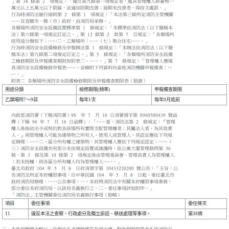
」第 38 條第 2 項規定：「違反第九條第一項規定者，處其管理權人新臺幣一
萬元以上五萬元以下罰鍰，並通知限期改善；屆期未改善者，得按次處罰。」
行為時消防法施行細則第 2 條第 1 項規定：「本法第三條所定消防主管機關
……在直轄市、縣（市）政府，由消防局承辦。」
各類場所消防安全設備設置標準第 1 條規定：「本標準依消防法（以下簡稱本
法）第六條第一項規定訂定之。」第 12 條第 2 款第 7 目規定：「各類場所
按用途分類如下：……二、乙類場所：……（七）集合住宅……。」
行為時消防安全設備檢修及申報辦法第 1 條規定：「本辦法依消防法（以下簡
稱本法）第九條第二項規定訂定之。」第 5 條規定：「各類場所消防安全設備
之檢修期限及申報備查期限如附表二。……。」第 7 條規定：「管理權人應填
具消防安全設備檢修申報表……，並檢附下列資料向當地消防機關申報備查：…
…。」
附表二 各類場所消防安全設備檢修期限及申報備查期限表（節錄）
用途分類
檢修期限(頻率)
申報備查期限
乙類場所7～9目
每年1次
每年9月底前
內政部消防署（下稱消防署）96 年 7 月 16 日消署預字第 0960500439 號函
釋（下稱 96 年 7 月 16 日函釋）：「……壹、消防法第 2 條規定：『管理
權人係指依法令或契約對各該場所有實際支配管理權者；其屬法人者，為其負責
人。』則管理權人可能為建築物之所有人、使用人或管理人，其認定應依下列規
定辦理：……二、區分所有權之建築物，其管理權人應依下列規定認定：……（
三）消防安全設備共有部分未依規定設置或維護時，依公寓大廈管理條例第 36
條、第 3 條及第 10 條第 2 項規定係由管理委員會、管理負責人為管理權人
；若未授權，則各區分所有權人均為管理權人……。」
臺北市政府 104 年 5 月 8 日府消預字第 10433220200 號公告：「主旨：公
告消防法所定本府權限事項，自中華民國 104 年 5 月 8 日起，委任臺北市
政府消防局辦理。……公告事項：一、本府將消防法中有關本府權限事項業務，
部分委任本府消防局，以該局名義執行之。二、委任事項詳如附件。」
「消防法」主管機關委任消防局名義執行事項（節略）
項目
委任事項
委任條次
11
違反本法之查察、行政處分及獨立訴訟、移送處理等事項。
第38條