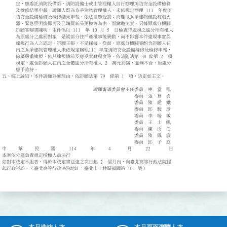
定，應委託消防設備師、消防設備士或由管理權人自行辦理消防安全設備檢修
及檢修結果申報，訴願人既為系爭建物管理權人，未依規定辦理 111 年度消
防安全設備檢修及檢修結果申報，依法自應受罰；尚難以系爭建物僅設有滅火
器、緊急照明燈即可及已購買新品更換等為由，而冀邀免責。另據原處分機關
訴願答辯書陳明，本件係以 111 年 10 月 5 日檢查時違規之區分所有權人
為原處分之處罰對象，是縱部分住戶產權事後異動，尚不影響本件違規事實與
違規行為人之認定。訴願主張，不足採據。從而，原處分機關審酌含訴願人在
內之系爭建物管理權人未依規定辦理111 年度消防安全設備檢修及檢修申報，
係屬嚴重違規，依其違規情節及應受責難程度等，依消防法第 38 條第 2 項
規定，處含訴願人在內之全體區分所有權人 2 萬元罰鍰，並無不合，原處分
應予維持。
五、綜上論結，本件訴願為無理由，依訴願法第 79 條第 1 項，決定如主文。
訴願審議委員會主任委員 連 堂 凱
委員 張 慕 貞
委員 陳 愛 娥
委員 邱 駿 彥
委員 李 瑞 敏
委員 王 士 帆
委員 陳 衍 任
委員 陳 佩 慶
委員 邱 子 庭
中 華 民 國 114 年 4 月 22 日
本案依分層負責規定授權人員決行
如對本決定不服者，得於本決定書送達之次日起 2 個月內，向臺北高等行政法院提
起行政訴訟。（臺北高等行政法院地址：臺北市士林區福國路 101 號）