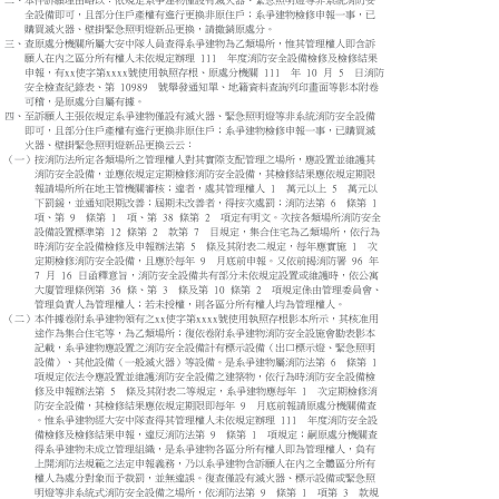
二、本件訴願理由略以：依規定系爭建物僅設有滅火器、緊急照明燈等非系統消防安
全設備即可，且部分住戶產權有進行更換非原住戶；系爭建物檢修申報一事，已
購買滅火器、壁掛緊急照明燈新品更換，請撤銷原處分。
三、查原處分機關所屬大安中隊人員查得系爭建物為乙類場所，惟其管理權人即含訴
願人在內之區分所有權人未依規定辦理 111 年度消防安全設備檢修及檢修結果
申報，有xx使字第xxxx號使用執照存根、原處分機關 111 年 10 月 5 日消防
安全檢查紀錄表、第 10989 號舉發通知單、地籍資料查詢列印畫面等影本附卷
可稽，是原處分自屬有據。
四、至訴願人主張依規定系爭建物僅設有滅火器、緊急照明燈等非系統消防安全設備
即可，且部分住戶產權有進行更換非原住戶；系爭建物檢修申報一事，已購買滅
火器、壁掛緊急照明燈新品更換云云：
（一）按消防法所定各類場所之管理權人對其實際支配管理之場所，應設置並維護其
消防安全設備，並應依規定定期檢修消防安全設備，其檢修結果應依規定期限
報請場所所在地主管機關審核；違者，處其管理權人 1 萬元以上 5 萬元以
下罰鍰，並通知限期改善；屆期未改善者，得按次處罰；消防法第 6 條第 1
項、第 9 條第 1 項、第 38 條第 2 項定有明文。次按各類場所消防安全
設備設置標準第 12 條第 2 款第 7 目規定，集合住宅為乙類場所，依行為
時消防安全設備檢修及申報辦法第 5 條及其附表二規定，每年應實施 1 次
定期檢修消防安全設備，且應於每年 9 月底前申報。又依前揭消防署 96 年
7 月 16 日函釋意旨，消防安全設備共有部分未依規定設置或維護時，依公寓
大廈管理條例第 36 條、第 3 條及第 10 條第 2 項規定係由管理委員會、
管理負責人為管理權人；若未授權，則各區分所有權人均為管理權人。
（二）本件據卷附系爭建物領有之xx使字第xxxx號使用執照存根影本所示，其核准用
途作為集合住宅等，為乙類場所；復依卷附系爭建物消防安全設施會勘表影本
記載，系爭建物應設置之消防安全設備計有標示設備（出口標示燈、緊急照明
設備）、其他設備（一般滅火器）等設備。是系爭建物屬消防法第 6 條第 1
項規定依法令應設置並維護消防安全設備之建築物，依行為時消防安全設備檢
修及申報辦法第 5 條及其附表二等規定，系爭建物應每年 1 次定期檢修消
防安全設備，其檢修結果應依規定期限即每年 9 月底前報請原處分機關備查
。惟系爭建物經大安中隊查得其管理權人未依規定辦理 111 年度消防安全設
備檢修及檢修結果申報，違反消防法第 9 條第 1 項規定；嗣原處分機關查
得系爭建物未成立管理組織，是系爭建物各區分所有權人即為管理權人，負有
上開消防法規範之法定申報義務，乃以系爭建物含訴願人在內之全體區分所有
權人為處分對象而予裁罰，並無違誤。復查僅設有滅火器、標示設備或緊急照
明燈等非系統式消防安全設備之場所，依消防法第 9 條第 1 項第 3 款規