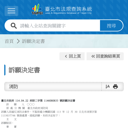
跳到主要內容
展開選單
全站查詢關鍵字欄位
搜尋
:::
:::
首頁
訴願決定書
keyboard_arrow_left
keyboard_double_arrow_left
回上頁
回查詢結果頁
訴願決定書
text_rotate_vertical
print
消防
臺北市政府 114.04.22 府訴二字第 1146080833 號訴願決定書
訴 願 人 ○○○
原 處 分 機 關 臺北市政府消防局
訴願人因違反消防法事件，不服原處分機關民國 113 年 12 月 30 日北市消預字第
1133037748 號裁處書，提起訴願，本府決定如下：
主 文
訴願駁回。
事 實