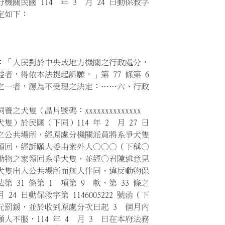
關民國 114 年 3 月 24 日動保救字
決定如下：
定：「人民對於中央或地方機關之行政處分，
，得依本法提起訴願。」第 77 條第 6
一者，應為不受理之決定：……六、行政
隻（晶片號碼：xxxxxxxxxxxxxx
於民國（下同）114 年 2 月 27 日
公共場所，經原處分機關派員將系爭犬隻
回，經訴願人委由案外人○○○（下稱○
本市動物之家領回系爭犬隻，並經○君陳述意見
隻出入公共場所而無人伴同，違反動物保
 31 條第 1 項第 9 款、第 33 條之
24 日動保救字第 1146005222 號函（下
元罰鍰，並於收到原處分次日起 3 個月內
不服，114 年 4 月 3 日在本府法務