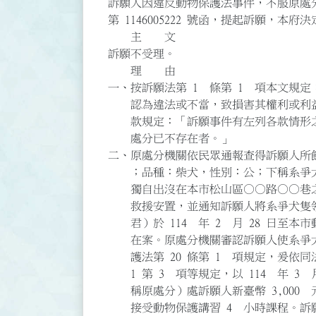
訴願人因違反動物保護法事件，不服原處分機
第 1146005222 號函，提起訴願，本府
主 文
訴願不受理。
理 由
一、按訴願法第 1 條第 1 項本文規
認為違法或不當，致損害其權利或利益者
款規定：「訴願事件有左列各款情形之
處分已不存在者。」
二、原處分機關依民眾通報查得訴願人所飼養之犬
；品種：柴犬，性別：公；下稱系爭犬隻）
獨自出沒在本市松山區○○路○○巷之
救援安置，並通知訴願人將系爭犬隻領
君）於 114 年 2 月 28 日至
在案。原處分機關審認訴願人使系爭犬
護法第 20 條第 1 項規定，爰依同法第
1 第 3 項等規定，以 114 年 3 月 
稱原處分）處訴願人新臺幣 3,000 
接受動物保護講習 4 小時課程。訴願人