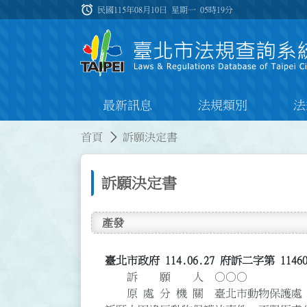
跳到主要內容
alarm
:::
民國115年08月10日 星期一
05時19分
最新訊息
法規類別
法
:::
:::
首頁
訴願決定書
訴願決定書
產發
臺北市政府 114.06.27 府訴二字第 1146
訴 願 人 ○○○
原 處 分 機 關 臺北市動物保護處