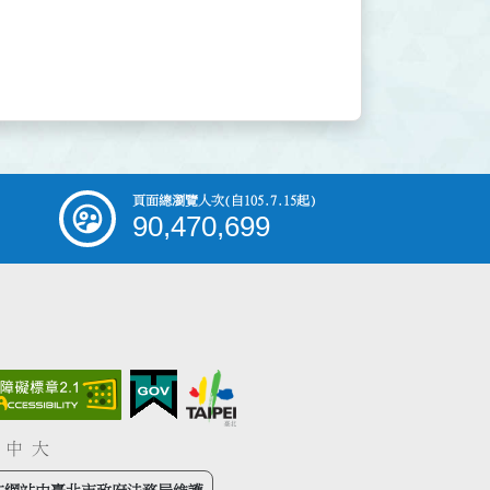
頁面總瀏覽人次
(自105.7.15起)
90,470,699
中
大