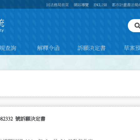
回法務局首頁
網站導覽
ENGLISH
都市計畫書法規
規查詢
解釋令函
訴願決定書
草案
082332 號訴願決定書