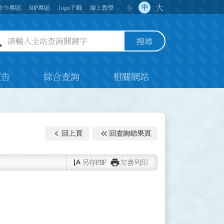
大
中
命令專區
SOP專區
logo下載
線上教學
小
全站查詢關鍵字欄位
搜尋
預告
綜合查詢
相關網站
keyboard_arrow_left
keyboard_double_arrow_left
回上頁
回查詢結果頁
text_rotate_vertical
print
另存PDF
友善列印