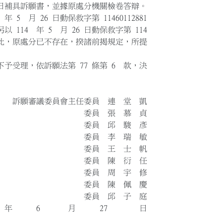
 日補具訴願書，並據原處分機關檢卷答辯。
5 月 26 日動保救字第 11460112881
14 年 5 月 26 日動保救字第 114
準此，原處分已不存在，揆諸前揭規定，所提
予受理，依訴願法第 77 條第 6 款，決
任委員 連 堂 凱
張 慕 貞
邱 駿 彥
李 瑞 敏
王 士 帆
陳 衍 任
周 宇 修
陳 佩 慶
邱 子 庭
4 年 6 月 27 日