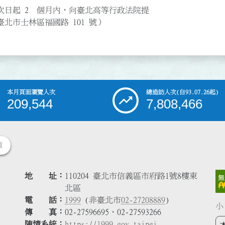
次日起 2 個月內，向臺北高等行政法院提
北市士林區福國路 101 號）
本月頁面瀏覽人次
總造訪人次
(自93.07.26起)
209,544
7,808,466
策
地 址
110204 臺北市信義區市府路1號8樓東
北區
電 話
1999
(非臺北市
02-27208889
)
小
傳 真
02-27596695、02-27593266
陳情系統
https://1999.gov.taipei