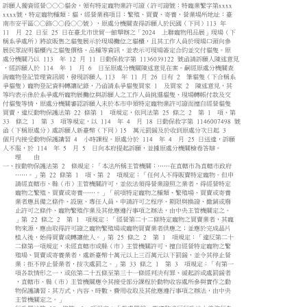
訴願人獨資經營○○○貓舍，領有特定寵物業許可證（許可證號：特寵業繁字第xxxx
xxxx號，特定寵物種類：貓，經營業務項目：繁殖、買賣、寄養，營業場所地址：臺
南市安平區○○路○○段○○號），原處分機關查得訴願人於民國（下同）113 年
11 月 22 日至 25 日在臺北市世貿一館舉辦之「2024 上聯寵物用品展」現場（下
稱系爭處所）將欲販售之貓隻展示於現場攤位之貓櫃，且其工作人員於現場口頭向參
展民眾說明貓櫃內之貓隻價格、品種等資訊，並表示可現場簽定合約並交付貓隻。原
處分機關乃以 113 年 12 月 11 日動保救字第 1136039122 號函請訴願人陳述意見
，經訴願人於 114 年 1 月 6 日至原處分機關陳述意見在案。嗣經原處分機關查
詢寵物登記管理資訊網，發現訴願人 113 年 11 月 26 日有 2 筆貓隻（下合稱系
爭貓隻）寵物登記資料轉讓紀錄，乃函請系爭貓隻買家 1 及買家 2 陳述意見，其
等均表示係於系爭處所寵物展攤位與訴願人之工作人員挑選貓隻、現場轉帳付款及交
付貓隻等情，原處分機關審認訴願人未於本市申領特定寵物業許可證而擅自經營貓隻
買賣，違反動物保護法第 22 條第 1 項規定，依同法第 25 條之 2 第 1 項、第
33 條之 1 第 3 項等規定，以 114 年 4 月 18 日動保救字第 1146007498 號
函（下稱原處分）處訴願人新臺幣（下同）15 萬元罰鍰及於收到原處分次日起 3
個月內接受動物保護講習 4 小時課程。原處分於 114 年 4 月 25 日送達，訴願
人不服，於 114 年 5 月 5 日向本府提起訴願，並據原處分機關檢卷答辯。
理 由
一、按動物保護法第 2 條規定：「本法所稱主管機關：……在直轄市為直轄市政府
……。」第 22 條第 1 項、第 2 項規定：「任何人不得販賣特定寵物。但申
請經直轄市、縣（市）主管機關許可，並依法領得營業證照之業者，得經營特定
寵物之繁殖、買賣或寄養……。」「前項特定寵物之種類、繁殖場、買賣或寄養
業者應具備之條件、設施、專任人員、申請許可之程序、期限與換證、撤銷或廢
止許可之條件、寵物繁殖作業及其他應遵行事項之辦法，由中央主管機關定之。
」第 22 條之 2 第 1 項規定：「經營第二十二條特定寵物之買賣業者，其寵
物來源，應由取得許可證之寵物繁殖場或寵物買賣業者供應之；並應於完成晶片
植入後，始得買賣或轉讓他人。」第 25 條之 2 第 1 項規定：「違反第二十
二條第一項規定，未經直轄市或縣（市）主管機關許可，擅自經營特定寵物之繁
殖場、買賣或寄養業者，處新臺幣十萬元以上三百萬元以下罰鍰，並令其停止營
業；拒不停止營業者，按次處罰之。」第 33 條之 1 第 3 項規定：「有第一
項各款情形之一，或依第二十五條至第三十一條經判決有罪、緩起訴或處罰鍰者
，直轄市、縣（市）主管機關應令其接受部分課程於動物收容處所參與實作之動
物保護講習；其方式、內容、時數、費用收取及其他應遵行事項之辦法，由中央
主管機關定之。」