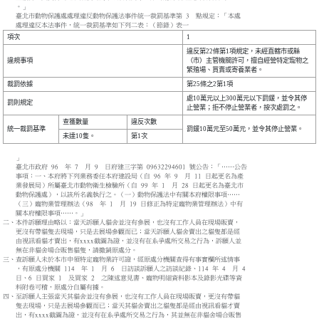
。」
臺北市動物保護處處理違反動物保護法事件統一裁罰基準第 3 點規定：「本處
處理違反本法事件，統一裁罰基準如下列二表：（節錄）表一
項次
1
違反第22條第1項規定，未經直轄市或縣
違規事項
（市）主管機關許可，擅自經營特定寵物之
繁殖場、買賣或寄養業者。
裁罰依據
第25條之2第1項
處10萬元以上300萬元以下罰鍰，並令其停
罰則規定
止營業；拒不停止營業者，按次處罰之。
查獲數量
違反次數
統一裁罰基準
罰鍰10萬元至50萬元，並令其停止營業。
未達10隻。
第1次
」
臺北市政府 96 年 7 月 9 日府建三字第 09632294601 號公告：「……公告
事項：一、本府將下列業務委任本府建設局（自 96 年 9 月 11 日起更名為產
業發展局）所屬臺北市動物衛生檢驗所（自 99 年 1 月 28 日起更名為臺北市
動物保護處），以該所名義執行之。（一）動物保護法中有關本府權限事項……
（三）寵物業管理辦法（98 年 1 月 19 日修正為特定寵物業管理辦法）中有
關本府權限事項……。」
二、本件訴願理由略以：當天訴願人貓舍並沒有參展，也沒有工作人員在現場販賣，
更沒有帶貓隻去現場，只是去展場參觀而已；當天訴願人貓舍賣出之貓隻都是經
由視訊看貓才賣出，有xxxx截圖為證，並沒有在系爭處所交易之行為，訴願人並
無在非貓舍場合販售貓隻，請撤銷原處分。
三、查訴願人未於本市申領特定寵物業許可證，經原處分機關查得有事實欄所述情事
，有原處分機關 114 年 1 月 6 日訪談訴願人之訪談紀錄、114 年 4 月 4
日、6 日買家 1 及買家 2 之陳述意見書、寵物明細資料影本及錄影光碟等資
料附卷可稽，原處分自屬有據。
四、至訴願人主張當天其貓舍並沒有參展，也沒有工作人員在現場販賣，更沒有帶貓
隻去現場，只是去展場參觀而已；當天其貓舍賣出之貓隻都是經由視訊看貓才賣
出，有xxxx截圖為證，並沒有在系爭處所交易之行為，其並無在非貓舍場合販售