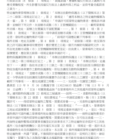
行政罰法第 18 條第 1 項規定：「裁處罰鍰，應審酌違反行政法上義務行為
應受責難程度、所生影響及因違反行政法上義務所得之利益，並得考量受處罰者
之資力。」
特定寵物業管理辦法第 1 條規定：「本辦法依動物保護法（以下簡稱本法）第
二十二條第二項規定訂定之。」第 2 條規定：「適用本辦法之特定寵物種類為
犬、貓。」第 5 條第 1 項規定：「申請許可經營特定寵物業者，應填具申請
書，並檢附下列文件，向直轄市或縣（市）主管機關提出：……三、載明營業場
所名稱、地址、面積之位置圖及平面配置圖。……」第 7 條第 1 項、第 2
項第 1 款規定：「第五條第一項申請經直轄市或縣（市）主管機關審查合於規
定者，發給特定寵物業許可證……。」「前項許可證應記載下列事項：一、營業
場所名稱、地址及面積。」第 8 條第 1 項規定：「前條第二項第一款至第四
款之許可證記載事項有變更時，應於變更之日起一個月內檢附有關證明文件，向
所在地直轄市或縣（市）主管機關辦理變更登記。但負責人、營業場所之地址或
面積變更，應依第五條第一項規定重新申請許可。」
動物保護講習辦法第 1 條規定：「本辦法依動物保護法（以下簡稱本法）第三
十三條之一第三項規定訂定之。」第 2 條第 1 款規定：「本辦法用詞，定義
如下：一、講習：指依本法第三十三條之一第三項規定，接受包括部分課程於動
物收容處所參與實作之動物保護課程，即包含講授及動物保護實作。」第 4 條
第 1 項規定：「直轄市或縣（市）主管機關應依本法第三十三條之一第三項規
定，令學員接受包括講授及動物保護實作合計達三小時以上之講習，並於處分書
載明下列事項：一、應完成講習之時數。……三、完成第一次講習之期限……」
農業部 113 年 9 月 30 日農護字第 1130238835 號函釋（下稱 113 年 9 月
30 日函釋）：「主旨：有關貴處函詢『在營業場所外之其他處所經營特定寵物
業』適用動物保護法第 22 條規定之疑義案……說明……二、查動物保護法（以
下簡稱本法）第 22 條第 1 項但書規定『……申請經直轄市、縣（市）主管機
關許可，……得經營特定寵物之繁殖、買賣或寄養……』，另查特定寵物業管理
辦法（以下簡稱本辦法）第 8 條第 1 項但書規定：『……負責人、營業場所
之地址或面積變更，應依第 5 條第 1 項規定重新申請許可。』。是以，特定
寵物業許可證所載之營業場所地址僅限於原申請營業場所……倘特定寵物業者於
非原申請許可場所經營特定寵物繁殖、買賣或寄養行為，自可依法查處……三、
所詢特定寵物繁殖或買賣業者攜登記於該業者名下之特定寵物至非經許可之其他
處所（包含寵物展攤位）是否有違反本法第 22 條第 1 項規定一節，基於本法
尊重動物生命及保護動物之立法意旨，本法第 22 條所規範經營特定寵物買賣之
特定寵物業，所謂『買賣』不僅侷限於達成買賣合意而言，從契約之要約、締結
至履行，買賣行為之各階段均屬本法規範對象，始可能有效達成其規範目的……