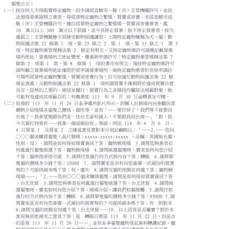
貓隻云云：
（一）按任何人不得販賣特定寵物，但申請經直轄市、縣（市）主管機關許可，並依
法領得營業證照之業者，得經營特定寵物之繁殖、買賣或寄養；未經直轄市或
縣（市）主管機關許可，擅自經營特定寵物之繁殖場、買賣或寄養業者，處
10 萬元以上 300 萬元以下罰鍰，並令其停止營業；拒不停止營業者，按次
處罰之；主管機關應令其接受動物保護講習；上開特定寵物種類為犬、貓；動
物保護法第 22 條第 1 項、第 25 條之 2 第 1 項、第 33 條之 1 第 3
項、特定寵物業管理辦法第 2 條定有明文。又特定寵物業許可證應記載營業
場所地址；營業場所之地址變更，應重新申請許可；特定寵物業管理辦法第 7
條第 2 項第 1 款、第 8 條第 1 項但書亦有明文。復按特定寵物業許可
證所載之營業場所地址僅限於原申請營業場所，倘特定寵物業者於非原申請許
可場所經營特定寵物繁殖、買賣或寄養行為，自可依違反動物保護法第 22 條
規定查處；又動物保護法第 22 條第 1 項所謂買賣不僅侷限於達成買賣合意
而言，從契約之要約、締結至履行，買賣行為之各階段均屬該法規範對象，始
可能有效達成其規範目的；有農業部 113 年 9 月 30 日函釋意旨可稽。
（二）依卷附 113 年 11 月 24 日系爭處所影片所示，訴願人於展場內向參觀民眾
嫻熟介紹現場各貓隻之價格、個性等，並有「……要打烊了，我們等下就要回
台南了，我希望牠跟你們走，住台北當有錢人，不要跟我回台南…」「對，我
今天算打到骨折……我拿一個紙箱給你」等語。再依 114 年 4 月 6 日、
4 日買家 1 及買家 2 之陳述意見書影本分別記載略以：「……2.……您向
○○○貓舍購買貓隻（晶片號碼：xxxxx-xxxxx-xxxxx ，品種：英國短毛貓，
性別：母），請問是如何得知買賣資訊？答：寵物展現場 3.請問您與業者在
何處進行貓隻挑選？答：寵物展現場 4.請問挑選貓隻時，賣家如何向您介紹
？答：貓咪很乖很可愛 5.請問付款進行的方式與內容？答：轉帳 6.請問單
隻貓的價格多少錢？答：35000 7. 請問賣家是否有向您簽署一式兩份的買責
契約？可提供副本嗎？答：有，遺失 8.請問交貓的地點在何處？答：寵物展
現場……」「2.……您向○○○貓舍購買貓隻，請問是如何得知買賣資訊？答
：台北世貿 3.請問您與業者在何處進行貓隻挑選？答：台北世貿 4.請問挑
選貓隻時，賣家如何向您介紹？答：現場介紹，讓我們和貓接觸 5.請問付款
進行的方式與內容？答：轉帳 6.請問單隻貓的價格多少錢？答：95000 7.請
問賣家是否有向您簽署一式兩份的買責契約？可提供副本嗎？答：有 附影本
8.請問交貓的地點在何處？答：台北世貿……10. 以上回答是否屬實？對於本
案有無其他補充之意見？答：是 轉帳日期是 113 年 11 月 22 日，但是合
約是寫 113 年 11 月 26 日……」並有系爭貓隻寵物登記資料轉讓紀錄、寵