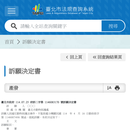
跳到主要內容
展開選單
全站查詢關鍵字欄位
搜尋
:::
:::
首頁
訴願決定書
keyboard_arrow_left
keyboard_double_arrow_left
回上頁
回查詢結果頁
訴願決定書
text_rotate_vertical
print
產發
臺北市政府 114.07.25 府訴二字第 1146083170 號訴願決定書
訴 願 人 ○○○
原 處 分 機 關 臺北市動物保護處
訴願人因違反動物保護法事件，不服原處分機關民國 114 年 4 月 18 日動保救字
第 1146007498 號函，提起訴願，本府決定如下：
主 文
訴願駁回。
事 實