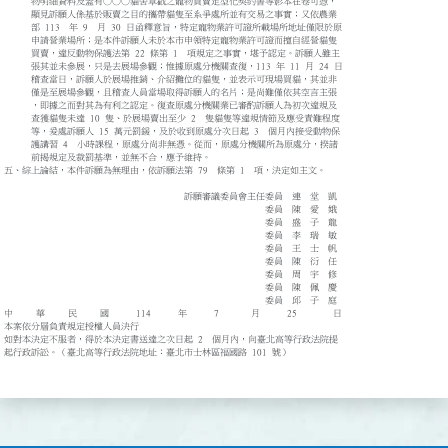
物明細資料及蓋有○○○貓舍章戳之寵物買賣定型化契約書等影本在卷可憑，
顯見訴願人係基於販賣之目的攜帶貓隻至系爭處所並有交易之事實；又依農業
部 113 年 9 月 30 日函釋意旨，特定寵物業許可證所載場所地址僅限於原
申請營業場所；是本件訴願人未於本市申領特定寵物業許可證而擅自經營貓隻
買賣，違反動物保護法第 22 條第 1 項規定之事實，堪予認定。訴願人雖主
張其並未參展，只是去展場參觀；惟據原處分機關查復，113 年 11 月 24 日
稽查當日，訴願人於展場推銷、介紹攤位的貓隻，並表示可現場買貓，其並非
僅是至展場參觀，且稽查人員當場取得訴願人的名片；是尚難僅依其空言主張
，即據之而對其為有利之認定。復查原處分機關業已審酌訴願人為初次違規及
查獲貓隻未達 10 隻、於展場賣出至少 2 隻貓隻等違規情節及應受責難程度
等，爰處訴願人 15 萬元罰鍰，及於收到原處分次日起 3 個月內接受動物保
護講習 4 小時課程，原處分尚非無憑。從而，原處分機關所為原處分，揆諸
前揭規定及裁罰基準，並無不合，應予維持。
五、綜上論結，本件訴願為無理由，依訴願法第 79 條第 1 項，決定如主文。
訴願審議委員會主任委員 連 堂 凱
委員 陳 愛 娥
委員 盛 子 龍
委員 李 瑞 敏
委員 王 士 帆
委員 陳 衍 任
委員 周 宇 修
委員 陳 佩 慶
委員 邱 子 庭
中 華 民 國 114 年 7 月 25 日
本案依分層負責規定授權人員決行
如對本決定不服者，得於本決定書送達之次日起 2 個月內，向臺北高等行政法院提
起行政訴訟。（臺北高等行政法院地址：臺北市士林區福國路 101 號）