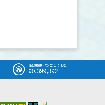
頁面總瀏覽人次
(自105.7.15起)
90,399,392