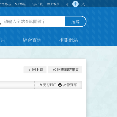
大
中
命令專區
SOP專區
logo下載
線上教學
小
全站查詢關鍵字欄位
搜尋
預告
綜合查詢
相關網站
keyboard_arrow_left
keyboard_double_arrow_left
回上頁
回查詢結果頁
text_rotate_vertical
print
另存PDF
友善列印