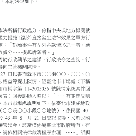
訴願，本府決定如下：
「本法所稱行政處分，係指中央或地方機關就
力措施而對外直接發生法律效果之單方行
規定：「訴願事件有左列各款情形之一者，應
處分……提起訴願者。」
對於行政興革之建議、行政法令之查詢、行
向主管機關陳情。」
月 27 日以書面就本市○○街○○、○○、○
權益等提出陳情，經臺北市市場處（下稱
市輔字第 1143005056 號陳情系統案件回
日回復表）回復訴願人略以：「……有關您反映
本市市場處說明如下：依臺北市建成地政
○段○○小段○○地號），係民國 40
 43 年 8 月 21 日登記取得，又於民國
場處接管迄今，該產權係屬臺北市政府所有。有
請依相關法律救濟程序辦理。……」訴願