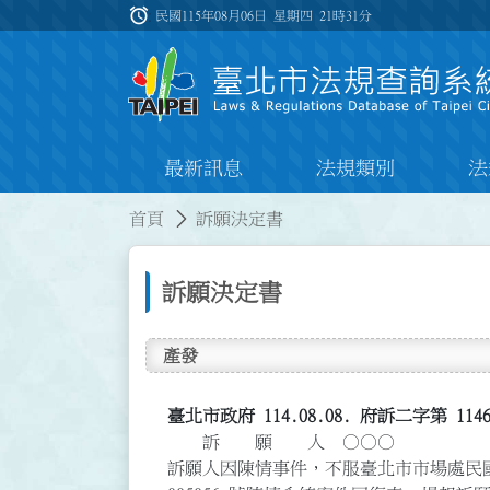
跳到主要內容
alarm
:::
民國115年08月06日 星期四
21時31分
最新訊息
法規類別
法
:::
:::
首頁
訴願決定書
訴願決定書
產發
臺北市政府 114.08.08. 府訴二字第 114
訴 願 人 ○○○
訴願人因陳情事件，不服臺北市市場處民國 11