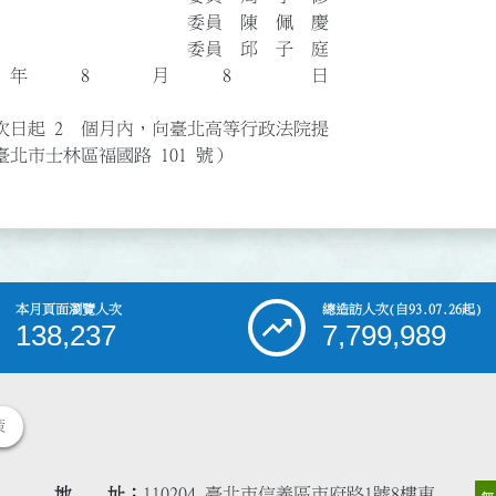
陳 佩 慶
邱 子 庭
4 年 8 月 8 日
次日起 2 個月內，向臺北高等行政法院提
北市士林區福國路 101 號）
本月頁面瀏覽人次
總造訪人次
(自93.07.26起)
138,237
7,799,989
策
地 址
110204 臺北市信義區市府路1號8樓東