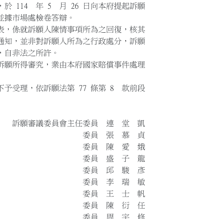
於 114 年 5 月 26 日向本府提起訴願
並據市場處檢卷答辯。
日回復表，係就訴願人陳情事項所為之回復，核其
知，並非對訴願人所為之行政處分，訴願
自非法之所許。
訴願所得審究，業由本府國家賠償事件處理
予受理，依訴願法第 77 條第 8 款前段
任委員 連 堂 凱
張 慕 貞
陳 愛 娥
盛 子 龍
邱 駿 彥
李 瑞 敏
王 士 帆
陳 衍 任
周 宇 修