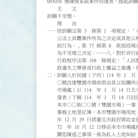
005056 號陳情系統案件回復表，提起
主 文
訴願不受理。
理 由
一、按訴願法第 3 條第 1 項規定：
公法上具體事件所為之決定或其他公權
政行為。」第 77 條第 8 款前段
為不受理之決定：……八、對於非行政
行政程序法第 168 條規定：「人民
政違失之舉發或行政上權益之維護，得
二、訴願人於民國（下同）114 年 2 
○號改建雙園市場前原由其父收購所涉
市場處）以 114 年 3 月 14 日北市
復表（下稱 114 年 3 月 14 
本市○○街○○號（雙園市場）一事，
事務土地登記簿，本市雙園市場用地（○
年 12 月 29 日經臺北市政府買收並於
72 年 10 月 12 日移由本市市
關您陳述之事項，係為私人土地糾紛，