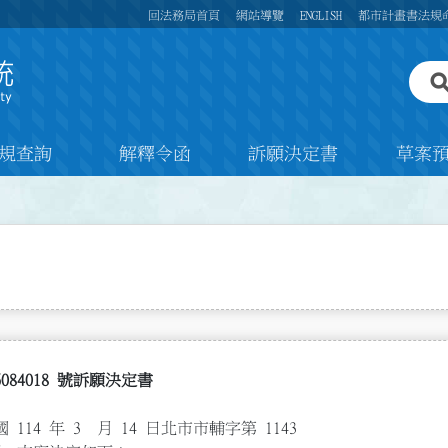
回法務局首頁
網站導覽
ENGLISH
都市計畫書法規
規查詢
解釋令函
訴願決定書
草案
6084018 號訴願決定書
4 年 3 月 14 日北市市輔字第 1143