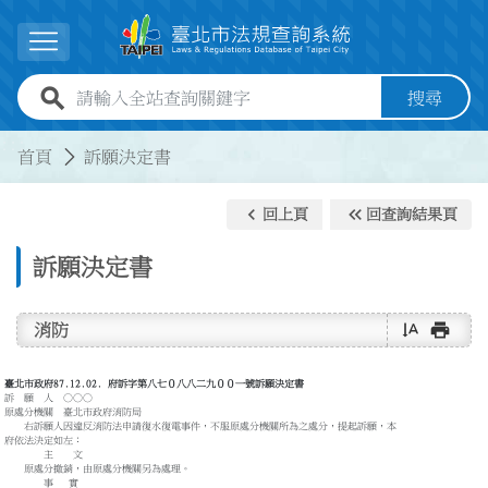
跳到主要內容
展開選單
全站查詢關鍵字欄位
搜尋
:::
:::
首頁
訴願決定書
keyboard_arrow_left
keyboard_double_arrow_left
回上頁
回查詢結果頁
訴願決定書
text_rotate_vertical
print
消防
臺北市政府87.12.02. 府訴字第八七０八八二九００一號訴願決定書
訴 願 人 ○○○
原處分機關 臺北市政府消防局
右訴願人因違反消防法申請復水復電事件，不服原處分機關所為之處分，提起訴願，本
府依法決定如左：
主 文
原處分撤銷，由原處分機關另為處理。
事 實