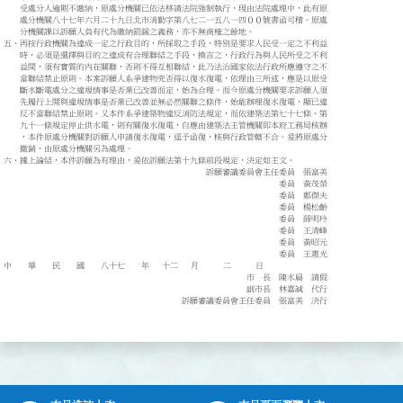
受處分人逾期不繳納，原處分機關已依法移請法院強制執行，現由法院處理中，此有原
處分機關八十七年六月二十九日北市消勤字第八七二一五八一四００號書函可稽。原處
分機關課以訴願人負有代為繳納罰鍰之義務，亦不無商榷之餘地。
五、再按行政機關為達成一定之行政目的，所採取之手段，特別是要求人民受一定之不利益
時，必須是選擇與目的之達成有合理聯結之手段，換言之，行政行為與人民所受之不利
益間，須有實質的內在關聯，否則不得互相聯結，此乃法治國家依法行政所應遵守之不
當聯結禁止原則。本案訴願人系爭建物究否得以復水復電，依理由三所述，應是以原受
斷水斷電處分之違規情事是否業已改善而定，始為合理。而今原處分機關要求訴願人須
先履行上開與違規情事是否業已改善並無必然關聯之條件，始能辦理復水復電，顯已違
反不當聯結禁止原則。又本件系爭建築物違反消防法規定，而依建築法第七十七條、第
九十一條規定停止供水電，則有關復水復電，自應由建築法主管機關即本府工務局核辦
，本件原處分機關對訴願人申請復水復電，逕予函復，核與行政管轄不合。爰將原處分
撤銷，由原處分機關另為處理。
六、據上論結，本件訴願為有理由，爰依訴願法第十九條前段規定，決定如主文。
訴願審議委員會主任委員 張富美
委員 黃茂榮
委員 鄭傑夫
委員 楊松齡
委員 薛明玲
委員 王清峰
委員 黃昭元
委員 王惠光
中 華 民 國 八十七 年 十二 月 二 日
市 長 陳水扁 請假
副市長 林嘉誠 代行
訴願審議委員會主任委員 張富美 決行