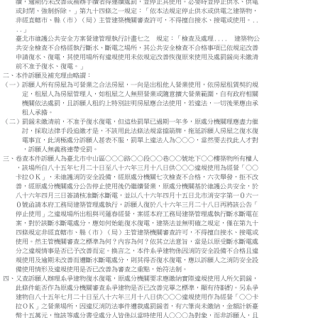
續，逾期仍未改善或補辦手續者得連續處罰，並停止其使用。必要時並停止供水、供電
或封閉、強制拆除。」第九十四條之一規定：「依本法規定停止供水或供電之建築物，
非經直轄市、縣（市）（局）主管建築機關審查許可，不得擅自接水、接電或使用。..
..」
臺北市維護公共安全方案營建管理執行計畫七之 規定：「檢查及處理.... 建築物公
共安全檢查不合格經執行斷水、斷電之場所，其公共安全檢查不合格事項已依規定改善
申請復水、復電，其使用場所有違規使用未依規定改善恢復原來使用及處罰鍰尚未繳清
前不准予復水、復電。」
二、本件訴願及補充理由略謂：
（一）訴願人所有房屋為可營業之合法房屋，一向是出租他人營業使用，依房屋租賃契約規
定，租屋人為房屋管理人，如租屋之人無照營業或隨意擴大營業範圍，自有政府相關
機關依法處罰，且訴願人租約上特別註明房屋應合法使用，若違法，一切後果應由承
租人承擔。
（二）罰鍰未繳清前，不准予復水復電，但這些罰單已過期一年多，原處分機關理應盡力催
討，採取法律手段追繳才是，不該用此法條法規當擋箭牌，拖延訴願人房屋之復水復
電事宜，此消極處分訴願人甚表不服，罰單上違法人為○○○，當然要去找此人才對
，訴願人無義務連帶受罰。
三、卷查本件訴願人為臺北市中山區○○○路○○段○○巷○○號地下○○樓築物所有權人
，該場所自八十五年七月二十日至八十六年三月十八日供○○○違規使用為經營「○○
卡拉ＯＫ」，未維護消防安全設備，經原處分機關七次檢查不合格，六次舉發，拒不改
善，經原處分機關處分公告停止使用後仍繼續營業，原處分機關基於維護公共安全，於
八十六年四月三日簽請核准斷水斷電，並以八十六年四月十五日北市消安字第一０六一
０號函請本府工務局建築管理處執行，訴願人復於八十六年三月二十八日再將該公告「
停止使用」之違規場所出租與司蓮春經營，案經本府工務局建築管理處執行斷水斷電在
案，對於該斷水斷電處分，應如何始能復水復電，建築法並無明確之規定，僅在第九十
四條規定非經直轄市、縣（市）（局）主管建築機關審查許可，不得擅自接水、接電或
使用。然主管機關審查之標準為何？內容為何？依其立法意旨，當是以原受斷水斷電處
分之違規情事是否已予改善而定。換言之，本件系爭建物係因消防安全設備不合格且違
規使用及逾期未改善而遭斷水斷電處分，則其得否復水復電，應以訴願人之消防安全設
備使用情形及違規使用是否已改善為審查之重點，始符法制。
四、又查訴願人辦理系爭建物復水復電，原處分機關要求應繳納實際違規使用人所欠罰鍰，
此條件能否作為原處分機關審查系爭建物是否已改善完畢之標準，顯有待斟酌。另系爭
建物自八十五年七月二十日至八十六年三月十八日供○○○違規使用作為經營「○○卡
拉ＯＫ」之營業場所，因違反消防法事件遭裁處罰鍰者，有六筆尚未繳納，金額計新臺
幣十五萬元，惟該等處分書受處分人皆係以當時使用人○○○為對象，而非訴願人，且