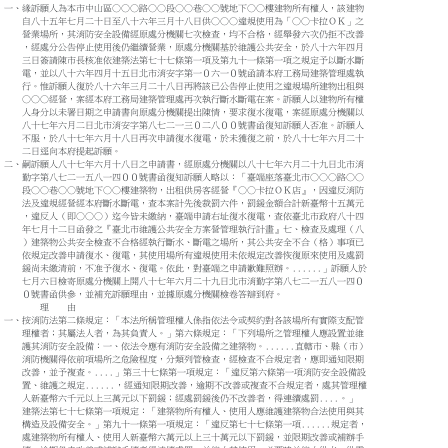
一、緣訴願人為本市中山區○○○路○○段○○巷○○號地下○○樓建物所有權人，該建物
自八十五年七月二十日至八十六年三月十八日供○○○違規使用為「○○卡拉ＯＫ」之
營業場所，其消防安全設備經原處分機關七次檢查，均不合格，經舉發六次仍拒不改善
，經處分公告停止使用後仍繼續營業，原處分機關基於維護公共安全，於八十六年四月
三日簽請陳市長核准依建築法第七十七條第一項及第九十一條第一項之規定予以斷水斷
電，並以八十六年四月十五日北市消安字第一０六一０號函請本府工務局建築管理處執
行。惟訴願人復於八十六年三月二十八日再將該已公告停止使用之違規場所建物出租與
○○○經營，案經本府工務局建築管理處再次執行斷水斷電在案。訴願人以建物所有權
人身分以未署日期之申請書向原處分機關提出陳情，要求復水復電，案經原處分機關以
八十七年六月二日北市消安字第八七二一三０二八００號書函復知訴願人否准。訴願人
不服，於八十七年六月十八日再次申請復水復電，於未獲復之前，於八十七年六月二十
二日逕向本府提起訴願。
二、嗣訴願人八十七年六月十八日之申請書，經原處分機關以八十七年六月二十九日北市消
勤字第八七二一五八一四００號書函復知訴願人略以：「臺端座落臺北市○○○路○○
段○○巷○○號地下○○樓建築物，出租供房客經營『○○卡拉ＯＫ店』，因違反消防
法及違規經營經本府斷水斷電，查本案計先後裁罰六件，罰鍰金額合計新臺幣十五萬元
，違反人（即○○○）迄今皆未繳納，臺端申請右址復水復電，查依臺北市政府八十四
年七月十二日函發之『臺北市維護公共安全方案營管理執行計畫』七、檢查及處理（八
）建築物公共安全檢查不合格經執行斷水、斷電之場所，其公共安全不合（格）事項已
依規定改善申請復水、復電，其使用場所有違規使用未依規定改善恢復原來使用及處罰
鍰尚未繳清前，不准予復水、復電。依此，對臺端之申請歉難照辦。......」訴願人於
七月六日檢寄原處分機關上開八十七年六月二十九日北市消勤字第八七二一五八一四０
０號書函供參，並補充訴願理由，並據原處分機關檢卷答辯到府。
理 由
一、按消防法第二條規定：「本法所稱管理權人係指依法令或契約對各該場所有實際支配管
理權者；其屬法人者，為其負責人。」第六條規定：「下列場所之管理權人應設置並維
護其消防安全設備：一、依法令應有消防安全設備之建築物。......直轄市、縣（市）
消防機關得依前項場所之危險程度，分類列管檢查，經檢查不合規定者，應即通知限期
改善，並予複查。....」第三十七條第一項規定：「違反第六條第一項消防安全設備設
置、維護之規定......，經通知限期改善，逾期不改善或複查不合規定者，處其管理權
人新臺幣六千元以上三萬元以下罰鍰；經處罰鍰後仍不改善者，得連續處罰....。」
建築法第七十七條第一項規定：「建築物所有權人、使用人應維護建築物合法使用與其
構造及設備安全。」第九十一條第一項規定：「違反第七十七條第一項......規定者，
處建築物所有權人、使用人新臺幣六萬元以上三十萬元以下罰鍰，並限期改善或補辦手