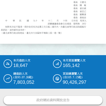
委員 王惠光
委員 陳 敏
委員 曾巨威
委員 曾忠己
委員 劉興源
委員 黃旭田
中 華 民 國 九十 年 十二 月 十四 日市長 馬英九
訴願審議委員會主任委員 張明珠 決行
如對本決定不服者，得於收受本決定書之次日起二個月內，向臺北高等行政法院提起行
政訴訟，並抄副本送本府。
（臺北高等行政法院地址：臺北市大安區和平東路三段一巷一號）
本月造訪人次
本月頁面瀏覽人次
:::
18,647
165,142
總造訪人次
頁面總瀏覽人次
(自93.07.26起)
(自105.7.15起)
7,803,052
90,426,297
政府網站資料開放宣告