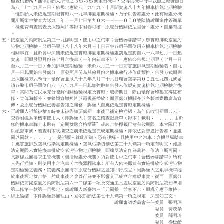
檢查核勤務，攔停訴願人所有之 xxx-xxx號重型機車，查得該機車行車執照之原發照日
為八十七年九月三日，依規定應於八十九年九、十月間實施八十九年機車排氣定期檢驗
，惟訴願人未依規定期限實施八十九年排氣定期檢驗，乃予以告發處分，此有原處分機
關所屬衛生稽查大隊九十年十一月七日第九０六一三一一０００號陳情訴願案件簽辦單
、檢測資料查詢表及採證照片等影本附卷可稽，原處分機關依法告發、處分，自屬有據
。
五、按空氣污染防制法第三十九條明定，使用中之汽車（含機器腳踏車）應實施排放空氣污
染物定期檢驗。又環保署於八十八年六月三十日召集各環保單位研商機車排氣定期檢驗
相關事宜，且於會中決議未依規定實施排氣定期檢驗處罰規定將自八十八年七月一日起
實施，即原發照月份為七月之機車（一年內新車不計），應依公告規定期限（七月一日
至八月三十一日）參加排氣定期檢驗，未於八月三十一日前實施排氣定期檢驗者，自九
月一日起開始告發處分，原發照月份為其餘月份之機車執行時依此類推，告發方式原則
上採攔檢方式執行。環保署並以八十八年八月二十六日環署空字第００五七九四九號函
請各縣市環保單位自八十八年九月一日起加強取締告發未依規定實施排氣定期檢驗之機
車。其間為使民眾充分瞭解相關檢驗規定及實施、取締期日，除由環保署印製宣導紅布
條、宣傳海報外，並錄製宣導短片於電視臺播放；而原處分機關亦於各報章媒體廣為宣
傳，故原處分機關已善盡告知之義務，訴願人自應依規定實施定期檢驗。
六、至訴願人訴稱被稽查時並未被告知要處罰，事後已補定檢通過，為何仍收到罰單云云。
查卷附經系爭機車使用人（即訴願人）簽名之稽查記錄單（影本）載明：「......由於
您的機車車牌上未貼有“定期檢驗合格標籤”或該合格標籤已逾有效期限，本大隊已予
以紀錄車號，若查明本次攔查之前未依規定完成定期檢驗，即依法對您進行告發，並處
罰以罰款。......」，是訴願人就此所辯，恐有誤解。且使用中之汽車（含機器腳踏車
）應實施排放空氣污染物定期檢驗，空氣污染防制法第三十九條第一項定有明文，如逾
法定期限未實施機車排放空氣污染物定期檢驗，即違反法定作為義務，依法自屬可罰。
又該條並無要求主管機關（包括原處分機關）須對使用中之汽車（含機器腳踏車）所有
人先行通知，則使用中之汽車（含機器腳踏車）所有人依法即負有實施排放空氣污染物
定期檢驗之義務，該義務原無待乎原處分機關之通知即行成立。另訴願人之系爭機車縱
於事後經定檢合格，然此事後之改善行為並不影響其已成立之違規事實。從而，原處分
機關依前揭空氣污染防制法第六十二條第一項及交通工具違反空氣污染防制法裁罰準則
第二條第一款第一目規定，處訴願人新臺幣三千元罰鍰，並無不合，原處分應予維持。
七、綜上論結，本件訴願為無理由，爰依訴願法第七十九條第一項之規定，決定如主文。
訴願審議委員會主任委員 張明珠
委員 黃茂榮
委員 薛明玲
委員 楊松齡