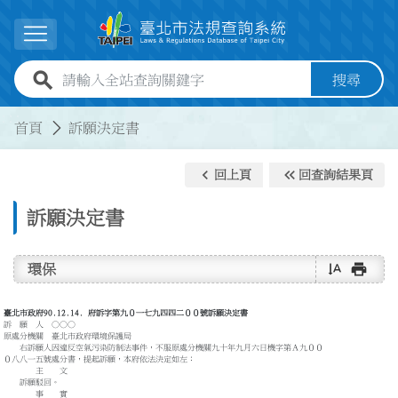
跳到主要內容
展開選單
全站查詢關鍵字欄位
搜尋
:::
:::
首頁
訴願決定書
keyboard_arrow_left
keyboard_double_arrow_left
回上頁
回查詢結果頁
訴願決定書
text_rotate_vertical
print
環保
臺北市政府90.12.14. 府訴字第九０一七九四四二００號訴願決定書
訴 願 人 ○○○
原處分機關 臺北市政府環境保護局
右訴願人因違反空氣污染防制法事件，不服原處分機關九十年九月六日機字第Ａ九００
０八八一五號處分書，提起訴願，本府依法決定如左：
主 文
訴願駁回。
事 實