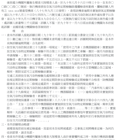
緣原處分機關所屬衛生稽查大隊稽查人員，於九十年八月十六日十時三十分，在本巿○
○路○○段○○號前，執行機車排放空氣污染物定期檢驗路邊攔檢查核勤務，攔檢訴願人所
有之 xxx-xxx號重型機車（八十七年九月三日發照），查得該機車逾期未實施排氣定期檢驗
，遂以九十年八月三十日Ｄ七四四九二六號交通工具違反空氣污染防制法案件通知書予以告
發，並以九十年九月六日機字第Ａ九０００八八一五號執行違反空氣污染防制法案件處分書
，處訴願人新臺幣三千元罰鍰。訴願人不服，於九十年十一月六日經由原處分機關向本府提
起訴願，並據原處分機關檢卷答辯到府。
理 由
一、查本件訴願人提起訴願日期（九十年十一月六日）距原處分書發文日期（九十年九月六
日）雖已逾三十日，惟原處分機關未查明處分書送達日期，訴願期間無從起算，是本件
尚無訴願逾期問題，合先敘明。
二、按空氣污染防制法第三十九條第一項規定：「使用中之汽車（含機器腳踏車）應實施排
放空氣污染物定期檢驗，檢驗不符合第三十三條排放標準之車輛，應於一個月內修復並
申請複驗。」第六十二條第一項規定：「未依第三十九條規定實施排放空氣污染物定期
檢驗者，處汽車所有人新臺幣一千五百元以上一萬五千元以下罰鍰。」
同法施行細則第三十七條第一款規定：「本法第三十九條所定使用中汽車實施排放空氣
污染物定期檢驗，應依下列規定辦理：一、機器腳踏車，依中央主管機關公告之區域、
頻率、期限至認可之定期檢驗站實施。」
交通工具排放空氣污染物檢驗及處理辦法第十條第三項規定：「使用中車輛之所有人應
依規定期限參加定期檢驗；未依規定期限參加定期檢驗或定期檢驗不合格者，除機器腳
踏車依本法第六十二條規定處罰外，依道路交通管理處罰條例規定處理。」
交通工具違反空氣污染防制法裁罰準則第二條第一款第一目規定：「汽車所有人違反本
法第三十九條規定，其罰鍰額度如下：一、機器腳踏車：（一）逾規定期限未實施排放
空氣污染物定期檢驗者，新臺幣三千元元。」
行政院環境保護署（以下簡稱環保署）八十八年十月五日環署空字第００六六四九八號
公告：「主旨：公告使用中機器腳踏車實施排放空氣污染物定期檢驗之區域、頻率及期
限。......公告事項：一、實施區域：臺北市、高雄市......等二十三縣巿。二、實施
頻率：凡設籍於前述區域且使用滿一年以上之機器腳踏車應每年實施排放空氣污染物定
期檢驗乙次。三、檢驗期限：前述使用中機器腳踏車所有人應每年於行車執照原發照月
份至次月份間實施檢驗。......」
三、本件訴願理由略謂：
被稽查後即前往補定檢通過，而當初未告知將被處罰，且事後立刻將機車定檢，為何仍
收到罰單，請求免罰。
四、卷查本件原處分機關所屬衛生稽查大隊稽查人員於事實欄所述之時、地執行機車路邊攔