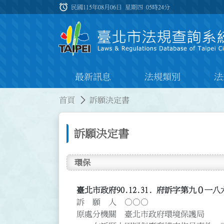
跳到主要內容
alarm
:::
民國115年08月06日 星期四
05時24分
最新訊息
法規類別
法
:::
:::
首頁
訴願決定書
訴願決定書
環保
臺北市政府90.12.31. 府訴字第九０
訴 願 人 ○○○
原處分機關 臺北市政府環境保護局