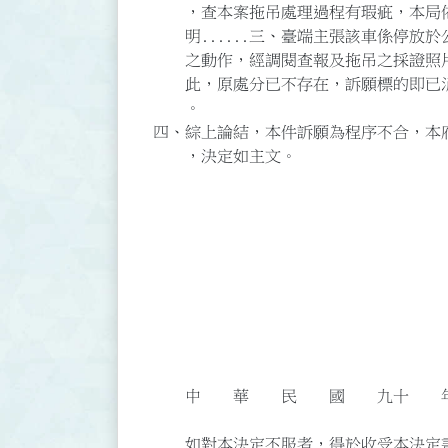
，查本案拖吊處理過程有瑕疵，本局依訴
明......三、臺端主張該車係停放
之動作，經調閱查報及拖吊之採證照片...
此，原處分已不存在，訴願標的即已消
。
四、綜上論結，本件訴願為程序不合，本
，決定如主文。
訴願審議委員
委員
委員
委員
委員
委員
委員
委員
委員
中 華 民 國 九十 年 
訴願審議委員會主
如對本決定不服者，得於收受本決定書