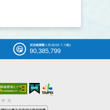
頁面總瀏覽人次
(自105.7.15起)
90,385,799
中
大