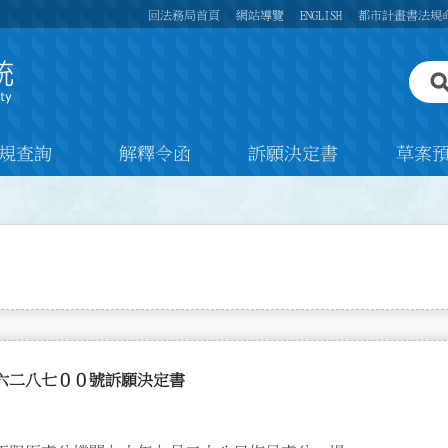
回法務局首頁
網站導覽
ENGLISH
都市計畫書法規
規查詢
解釋令函
訴願決定書
草案
一八六二八七００號訴願決定書