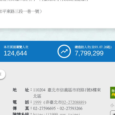
和平東路三段一巷一號）
本月頁面瀏覽人次
總造訪人次
(自93.07.26起)
124,644
7,799,299
策
地 址
110204 臺北市信義區市府路1號8樓東
北區
電 話
1999
(非臺北市
02-27208889
)
小
傳 真
02-27596695、02-27593266
陳情系統
https://1999.gov.taipei