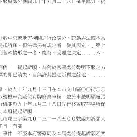
服原處分機關九十年九月二十八日拖吊處分，提
對於中央或地方機關之行政處分，認為違法或不當
起訴願。但法律另有規定者，從其規定。」第七
款情形之一者，應為不受理之決定......六、
例：「提起訴願，為對於官署處分聲明不服之方
即已消失，自無許其提起訴願之餘地。......
舉，於九十年九月十三日在本市文山區○○街○○
xx號機車為疑似有牌廢棄車輛，並於車體明顯處張
機關於九十年九月二十八日先行移置貯存場所保
本府提起訴願。
北市環三字第九０二三二一八五００號函知訴願人
主旨：有關
事件，不服本府警察局及本局處分提起訴願乙案