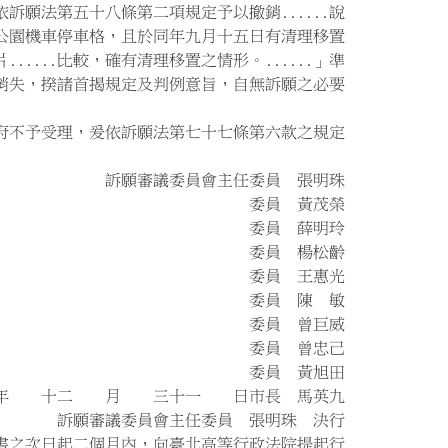
願法第五十八條第二項規定予以撤銷......說
於公園機車停車格，且於同年九月十五日有清理移置
...比較，確有清理移置之情形。......」準
失，揆諸首揭規定及判例意旨，自無訴願之必要
府不予受理，爰依訴願法第七十七條第六款之規定
會主任委員 張明珠
 黃茂榮
 薛明玲
 楊松齡
 王惠光
 陳 敏
 曾巨威
 曾忠己
 黃旭田
十二 月 三十一 日市長 馬英九
任委員 張明珠 決行
之次日起二個月內，向臺北高等行政法院提起行