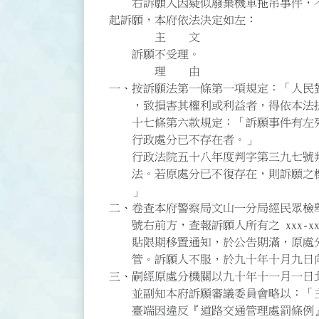
右訴願人因疑似廢棄機車拖吊事件，不
起訴願，本府依法決定如左：
主 文
訴願不受理。
理 由
一、按訴願法第一條第一項規定：「人民
，致損害其權利或利益者，得依本法提
十七條第六款規定：「訴願事件有左列各
行政處分已不存在者。」
行政法院五十八年度判字第三九七號判
法。若原處分已不復存在，則訴願之標的
」
二、卷查本府警察局文山一分局經民眾檢
號右前方，查報訴願人所有之 xxx-x
貼限期移置通知，於公告期滿，原處分
管。訴願人不服，於九十年十月九日向
三、嗣經原處分機關以九十年十一月一日
並副知本府訴願審議委員會略以：「
臺端因違反『道路交通管理處罰條例』