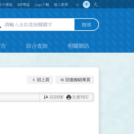
大
中
命令專區
SOP專區
logo下載
線上教學
小
全站查詢關鍵字欄位
搜尋
預告
綜合查詢
相關網站
keyboard_arrow_left
keyboard_double_arrow_left
回上頁
回查詢結果頁
text_rotate_vertical
print
另存PDF
友善列印