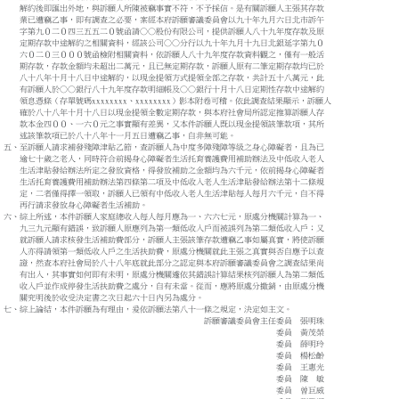
解約後即匯出外地，與訴願人所陳被竊事實不符，不予採信。是有關訴願人主張其存款
業已遭竊乙事，即有調查之必要，案經本府訴願審議委員會以九十年九月六日北市訴午
字第九０二０四三五五二０號函請○○股份有限公司，提供訴願人八十九年度存款及原
定期存款中途解約之相關資料，經該公司○○分行以九十年九月十九日北銀延字第九０
六０二０三０００號函檢附相關資料，依訴願人八十九年度存款資料觀之，僅有一般活
期存款，存款金額均未超出二萬元，且已無定期存款，訴願人原有二筆定期存款均已於
八十八年十月十八日中途解約，以現金提領方式提領全部之存款，共計五十八萬元，此
有訴願人於○○銀行八十九年度存款明細帳及○○銀行十月十八日定期性存款中途解約
領息憑條（存單號碼xxxxxxxx、xxxxxxxx）影本附卷可稽。依此調查結果顯示，訴願人
確於八十八年十月十八日以現金提領全數定期存款，與本府社會局所認定推算訴願人存
款本金四００、一六０元之事實顯有差異，又本件訴願人既以現金提領該筆款項，其所
述該筆款項已於八十八年十一月五日遭竊乙事，自非無可能。
五、至訴願人請求補發殘障津貼乙節，查訴願人為中度多障殘障等級之身心障礙者，且為已
逾七十歲之老人，同時符合前揭身心障礙者生活托育養護費用補助辦法及中低收入老人
生活津貼發給辦法所定之發放資格，得發放補助之金額均為六千元，依前揭身心障礙者
生活托育養護費用補助辦法第四條第二項及中低收入老人生活津貼發給辦法第十二條規
定，二者僅得擇一領取，訴願人已領有中低收入老人生活津貼每人每月六千元，自不得
再行請求發放身心障礙者生活補助。
六、綜上所述，本件訴願人家庭總收入每人每月應為一、六六七元，原處分機關計算為一、
九三九元顯有錯誤，致訴願人原應列為第一類低收入戶而被誤列為第二類低收入戶；又
就訴願人請求核發生活補助費部分，訴願人主張該筆存款遭竊乙事如屬真實，將使訴願
人亦得請領第一類低收入戶之生活扶助費，原處分機關就此主張之真實與否自應予以查
證，然查本府社會局於八十八年底就此部分之認定與本府訴願審議委員會之調查結果尚
有出入，其事實如何即有未明，原處分機關遽依其錯誤計算結果核列訴願人為第二類低
收入戶並作成停發生活扶助費之處分，自有未當。從而，應將原處分撤銷，由原處分機
關究明後於收受決定書之次日起六十日內另為處分。
七、綜上論結，本件訴願為有理由，爰依訴願法第八十一條之規定，決定如主文。
訴願審議委員會主任委員 張明珠
委員 黃茂榮
委員 薛明玲
委員 楊松齡
委員 王惠光
委員 陳 敏
委員 曾巨威