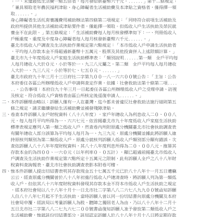
：一、未達最低生活費一點五倍者，每月發給新臺幣六千元。......」第十二條規定：
「兼具領取老年農民福利津貼、身心障礙者生活補助費及本津貼之資格者，僅得擇一領
取......。」
身心障礙者生活托育養護費用補助辦法第四條第二項規定：「同時符合前項生活補助及
政府所提供其他生活補助或津貼要件者，僅能擇一領取。但低收入戶生活扶助及榮民就
養金不在此限。」第五條規定：「生活補助費每人每月核發標準如下：一、列冊低收入
戶極重度、重度及中度身心障礙者每人每月核發新臺幣六千元......。」
臺北市低收入戶調查及生活扶助作業規定第六點規定：「本市低收入戶申請生活扶助者
，平均每人存款本金不得超過新臺幣十五萬元，股票及其他投資併入上述限額計算。」
臺北市九十年度低收入戶家庭生活扶助標準表：「類別說明......第一類 全戶平均每
人每月總收入大於０元，小於等於一、九三八元屬之。第二類 全戶平均每人每月總收
入大於一、九三八元，小於等於七、七五０元。......」
臺北市政府九十年三月十三日府社二字第九００一八一六六００號公告：「主旨：公告
本府委任各區公所辦理低收入戶申請與查定作業。依據：社會救助法第十條第二項....
..。公告事項：本府自九十年三月一日起委任各區公所辦理低收入戶之受理申請、訪視
及核定，符合低收入戶資格者由區公所核定後逕復申請人......。」
二、本件訴願理由略以：訴願人僅有一人在臺灣，迄今都未曾違反社會救助法施行細則第五
條之規定，請求繼續發給生活補助費並補發殘障津貼。
三、卷查本件訴願人全戶財稅資料（八十八年度），家戶年總收入為利息收入二０、００八
元，每人每月平均所得為一、六六七元，依首揭臺北市九十年度低收入戶家庭生活扶助
標準表規定應列入第一類之低收入戶，然查卷內所附原處分機關臺北市社會扶助調查表
有關年總收入部分誤算為平均每人每月為一、九三九元，原處分機關並據此將訴願人維
持原核列類別為第二類低收入戶，原處分就核列訴願人低收入戶類別部分顯有錯誤。次
查依訴願人八十八年年度財稅資料，其八十八年度利息所得為二０、００八元，推算其
存款本金約為四００、一六０元（以年利率０．０五計），顯已超過前揭臺北市低收入
戶調查及生活扶助作業規定第六點所定十五萬元之限制，此有訴願人全戶之八十八年財
稅資料查詢報表、臺北市社會扶助調查表影本附卷可稽。
四、惟本件訴願人提出切結書表明其存款現金五十七萬五千元已於八十八年十一月五日遭竊
云云，經查原處分機關曾於八十八年初進行低收入戶總清查時，將訴願人列為第一類低
收入戶，但依其八十六年度財稅資料發現其存款本金不符本市低收入戶生活扶助之規定
，經本府社會局以八十八年十月十一日北市社二字第八八二六七八九九００號函知訴願
人自八十八年七月起不予生活扶助，當時訴願人曾以同一份切結書向原處分機關及本府
社會局申覆，經該局以考量訴願人為肢、聽障之獨居老人為由，乃以八十八年十二月十
五日北市社二字第八八二七九六七二００號書函復知訴願人准予發放第二類低收入戶之
生活補助費，惟就該份切結書部分，該局認定訴願人於八十八年十月十八日將定期存款