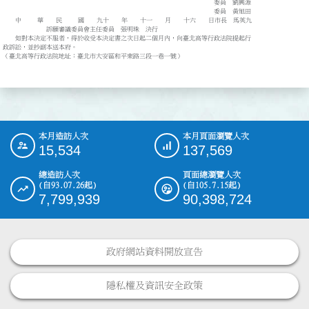
委員 劉興源
委員 黃旭田
中 華 民 國 九十 年 十一 月 十六 日市長 馬英九
訴願審議委員會主任委員 張明珠 決行
如對本決定不服者，得於收受本決定書之次日起二個月內，向臺北高等行政法院提起行
政訴訟，並抄副本送本府。
（臺北高等行政法院地址：臺北市大安區和平東路三段一巷一號）
本月造訪人次
本月頁面瀏覽人次
:::
15,534
137,569
總造訪人次
頁面總瀏覽人次
(自93.07.26起)
(自105.7.15起)
7,799,939
90,398,724
政府網站資料開放宣告
隱私權及資訊安全政策