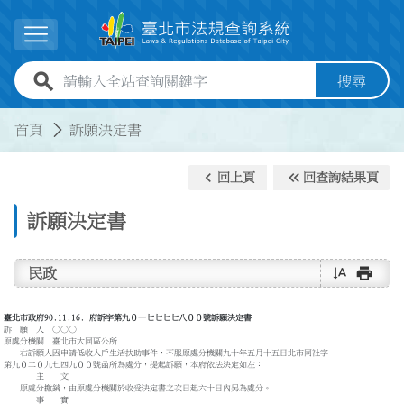
跳到主要內容
展開選單
全站查詢關鍵字欄位
搜尋
:::
:::
首頁
訴願決定書
keyboard_arrow_left
keyboard_double_arrow_left
回上頁
回查詢結果頁
訴願決定書
text_rotate_vertical
print
民政
臺北市政府90.11.16. 府訴字第九０一七七七七八００號訴願決定書
訴 願 人 ○○○
原處分機關 臺北市大同區公所
右訴願人因申請低收入戶生活扶助事件，不服原處分機關九十年五月十五日北市同社字
第九０二０九七四九００號函所為處分，提起訴願，本府依法決定如左：
主 文
原處分撤銷，由原處分機關於收受決定書之次日起六十日內另為處分。
事 實