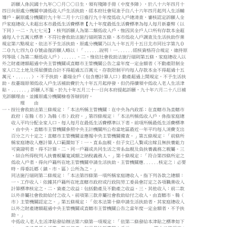
訴願人係民國十九年○○月○○日生，領有殘障手冊（中度多障），於八十六年四月十
四日向原處分機關申請低收入戶生活扶助，經本府社會局准予自八十六年四月起列入生活輔
導戶。嗣原處分機關於九十年二月十六日進行九十年度低收入戶總清查，審核認定訴願人全
戶家庭總收入未超出本市最低生活費標準【九十年度最低生活費標準為每人每月新臺幣（以
下同）一二、九七七元】，核列訴願人為第二類低收入戶，惟因其全戶人口所有存款本金超
過每人十五萬元標準，不符社會救助法施行細則第五條、本市低收入戶調查及生活扶助作業
規定第六點規定，依法不予生活扶助，原處分機關乃以九十年五月十五日北市同社字第九０
二０九七四九００號函復訴願人略以：「......說明：一......經核資格符合規定，維持原
列等級（為第二類低收入戶）......。二、惟依社會救助法施行細則第五條，家庭總收入以
外之財產總額超過中央主管機關或直轄市主管機關公告之當年度一定金額者（不動產限制全
家人口之土地及房屋價值合計不得超過五百萬元，存款限制平均每人存款本金不得超過十五
萬元，......），不予扶助，臺端全戶（包含應計算人口）動產超過上開規定，不予生活扶
助。故臺端原領低收入戶生活補助費於九十年五月起停發，但仍得續領中低收入老人生活津
貼。......」訴願人不服，於九十年五月三十一日向本府提起訴願，九十年六月二十八日補
充訴願理由，並據原處分機關檢卷答辯到府。
理 由
一、按社會救助法第三條規定：「本法所稱主管機關：在中央為內政部；在直轄市為直轄市
政府；在縣（市）為縣（市）政府。」第四條規定：「本法所稱低收入戶，係指家庭總
收入平均分配全家人口，每人每月在最低生活費標準以下者。前項所稱最低生活費標準
，由中央、直轄市主管機關參照中央主計機關所公布當地區最近一年平均每人消費支出
百分之六十定之；直轄市主管機關並應報中央主管機關備查。」第五條規定：「前條所
稱家庭總收入應計算人口範圍如下：一、直系血親。但子女已入贅或出嫁且無扶養能力
可資證明者，得不計算。二、同一戶籍或共同生活之旁系血親及負扶養義務之親屬。三
、綜合所得稅列入扶養親屬寬減額之納稅義務人。」第十條規定：「符合第四條所定之
低收入戶者，得向戶籍所在地主管機關申請生活扶助。主管機關應......核定之；必要
時，得委託鄉（鎮、市、區）公所為之。」
同法施行細則第二條規定：「本法第四條第一項所稱家庭總收入，指下列各款之總額：
一、工作收入：依據其戶籍所在地直轄市政府或行政院勞工委員會訂定之各項職業收入
計算標準核定之。二、資產之收益：包括動產及不動產之收益。三、其他收入：前二款
以外非屬社會救助給付之收入。前項第三款非屬社會救助給付之收入，由直轄市、縣（
市）主管機關認定之。」第五條規定：「依本法第十條申請生活扶助者，其家庭總收入
以外之財產總額超過中央主管機關或直轄市主管機關公告之當年度一定金額者，不予扶
助。」
中低收入老人生活津貼發給辦法第六條第一項規定：「依第二條發給本津貼之標準如下