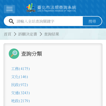
跳到主要內容
展開選單
全站查詢關鍵字欄位
搜尋
:::
:::
首頁
訴願決定書
查詢結果
查詢分類
工務
(4175)
文化
(146)
民政
(972)
交通
(3243)
地政
(2179)