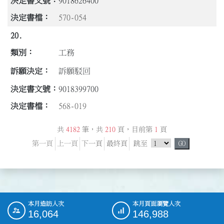
9018626400
570-054
20.
工務
訴願駁回
9018399700
568-019
共
4182
筆，共
210
頁，目前第
1
頁
跳頁選單
第一頁
上一頁
下一頁
最終頁
跳至
GO
本月造訪人次
本月頁面瀏覽人次
:::
16,064
146,988