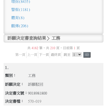
環保
(8435)
警察
(1181)
體育
(8)
觀傳
(206)
訴願決定書查詢結果
工務
共
4182
筆，共
210
頁，目前第
1
頁
跳頁選單
第一頁
上一頁
下一頁
最終頁
跳至
GO
1.
工務
訴願駁回
9018981800
570-019