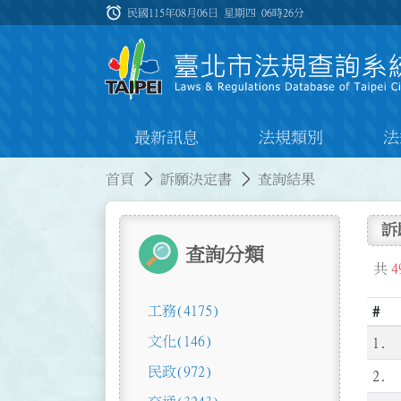
跳到主要內容
alarm
:::
民國115年08月06日 星期四
06時26分
最新訊息
法規類別
法
:::
:::
首頁
訴願決定書
查詢結果
訴
查詢分類
共
4
工務
(4175)
#
文化
(146)
1.
民政
(972)
2.