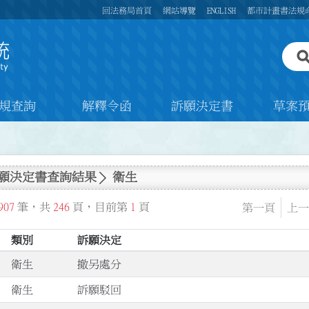
回法務局首頁
網站導覽
ENGLISH
都市計畫書法規
規查詢
解釋令函
訴願決定書
草案
願決定書查詢結果
衛生
907
筆，共
246
頁，目前第
1
頁
第一頁
上一
類別
訴願決定
衛生
撤另處分
衛生
訴願駁回