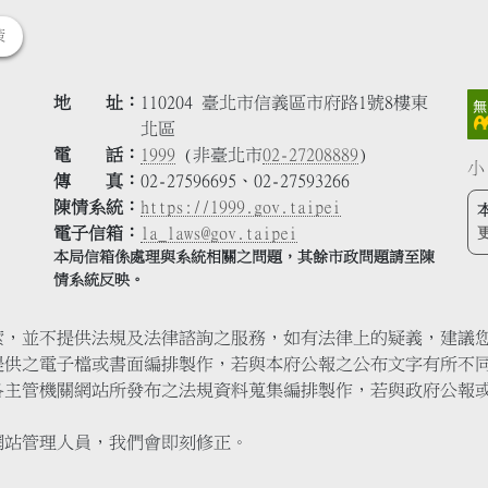
策
地 址
110204 臺北市信義區市府路1號8樓東
北區
電 話
1999
(非臺北市
02-27208889
)
小
傳 真
02-27596695、02-27593266
陳情系統
https://1999.gov.taipei
電子信箱
la_laws@gov.taipei
本局信箱係處理與系統相關之問題，其餘市政問題請至陳
情系統反映。
索，並不提供法規及法律諮詢之服務，如有法律上的疑義，建議
提供之電子檔或書面編排製作，若與本府公報之公布文字有所不
各主管機關網站所發布之法規資料蒐集編排製作，若與政府公報
網站管理人員，我們會即刻修正。