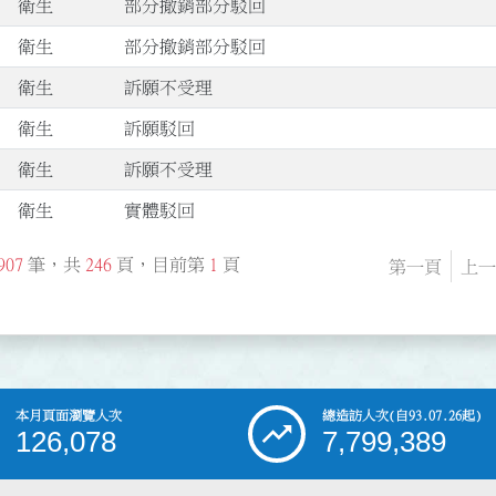
衛生
部分撤銷部分駁回
衛生
部分撤銷部分駁回
衛生
訴願不受理
衛生
訴願駁回
衛生
訴願不受理
衛生
實體駁回
907
筆，共
246
頁，目前第
1
頁
第一頁
上一
本月頁面瀏覽人次
總造訪人次
(自93.07.26起)
126,078
7,799,389