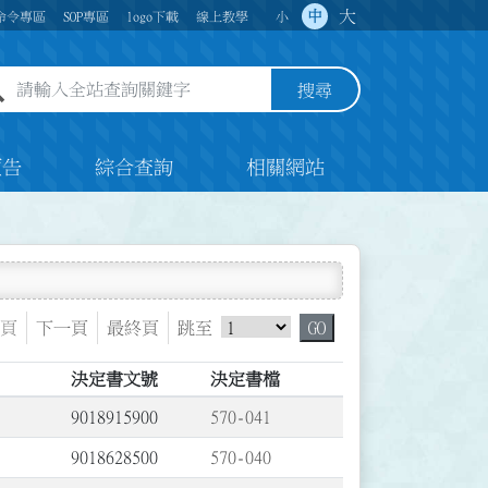
大
中
命令專區
SOP專區
logo下載
線上教學
小
全站查詢關鍵字欄位
搜尋
預告
綜合查詢
相關網站
跳頁選單
頁
下一頁
最終頁
跳至
GO
決定書文號
決定書檔
9018915900
570-041
9018628500
570-040