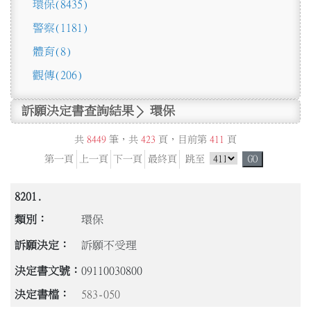
環保
(8435)
警察
(1181)
體育
(8)
觀傳
(206)
訴願決定書查詢結果
環保
共
8449
筆，共
423
頁，目前第
411
頁
跳頁選單
第一頁
上一頁
下一頁
最終頁
跳至
GO
8201.
環保
訴願不受理
09110030800
583-050