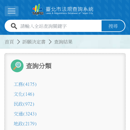
跳到主要內容
展開選單
全站查詢關鍵字欄位
搜尋
:::
:::
首頁
訴願決定書
查詢結果
查詢分類
工務
(4175)
文化
(146)
民政
(972)
交通
(3243)
地政
(2179)