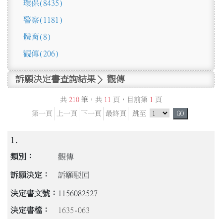
環保
(8435)
警察
(1181)
體育
(8)
觀傳
(206)
訴願決定書查詢結果
觀傳
共
210
筆，共
11
頁，目前第
1
頁
跳頁選單
第一頁
上一頁
下一頁
最終頁
跳至
GO
1.
觀傳
訴願駁回
1156082527
1635-063