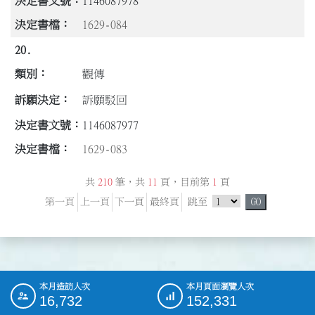
1146087978
1629-084
20.
觀傳
訴願駁回
1146087977
1629-083
共
210
筆，共
11
頁，目前第
1
頁
跳頁選單
第一頁
上一頁
下一頁
最終頁
跳至
GO
本月造訪人次
本月頁面瀏覽人次
:::
16,732
152,331