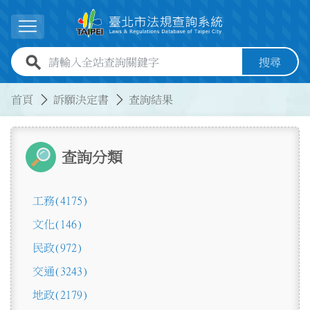
跳到主要內容
展開選單
全站查詢關鍵字欄位
搜尋
:::
:::
首頁
訴願決定書
查詢結果
查詢分類
工務
(4175)
文化
(146)
民政
(972)
交通
(3243)
地政
(2179)