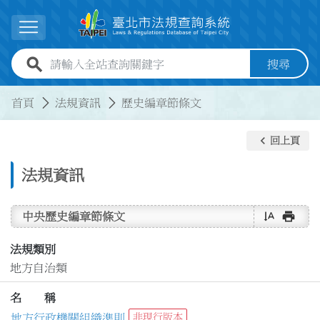
跳到主要內容
展開選單
全站查詢關鍵字欄位
搜尋
:::
:::
首頁
法規資訊
歷史編章節條文
keyboard_arrow_left
回上頁
法規資訊
text_rotate_vertical
print
中央歷史編章節條文
法規類別
地方自治類
名 稱
地方行政機關組織準則
非現行版本