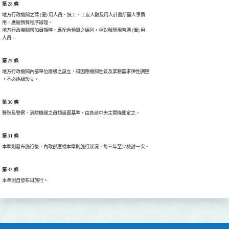
第 28 條
地方行政機關之聘 (僱) 用人員、技工、工友人數及用人計畫所需人事費

用，應循預算程序辦理。

地方行政機關增加員額時，應配合預算之編列，相對精簡現有聘 (僱) 用

人員。
第 29 條
地方行政機關內部單位層級之設立，得因應機關性質及業務需求彈性調整

，不必逐級設立。
第 30 條
醫院及警察、消防機關之員額設置基準，由各該中央主管機關定之。
第 31 條
本準則發布施行後，內政部應視本準則施行狀況，每三年至少檢討一次。
第 32 條
本準則自發布日施行。