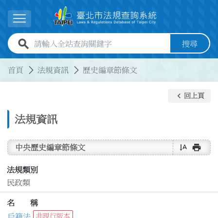
跳到主要內容
展開選單
全站查詢關鍵字欄位
搜尋
:::
:::
首頁
法規資訊
歷史編章節條文
keyboard_arrow_left
回上頁
法規資訊
text_rotate_vertical
print
中央歷史編章節條文
法規類別
民政類
名 稱
戶籍法
非現行版本