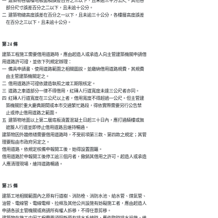
一  建築物各層樓地板面積誤差百分之三以下，且未逾三平方公尺。其他各

    部分尺寸誤差百分之二以下，且未逾十公分。

二  建築物總高度誤差在百分之一以下，且未逾三十公分，各樓層高度誤差

    在百分之三以下，且未逾十公分。
第 24 條
建築工程施工需要借用道路時，應由起造人或承造人向主管建築機關申請借

用道路許可證，並依下列規定辦理：

一  備具申請書、使用道路範圍之相關圖說，並繳納借用道路規費，其規費

    由主管建築機關定之。

二  借用道路許可證依建造執照之竣工期限核定。

三  道路之車道部分一律不得借用，紅磚人行道寬度未達三公尺者亦同。

四  紅磚人行道寬度在三公尺以上者，借用寬度不得超過一公尺。但主管建

    築機關於重大慶典期間或本市交通繁忙路段，得依實際需要另行公告禁

    止或停止借用道路之範圍。

五  建築物地面以上第二層底板澆置混凝土日起三十日內，應打通騎樓或無

    遮簷人行道並即停止借用道路且維持暢通。

建築物因外牆修繕需要借用道路時，不受前項第三款、第四款之規定；其管

理要點由市政府另定之。

借用道路，依規定核備申報開工後，始得設置圍籬。

借用道路於申報開工後停工逾三個月者，撤銷其借用之許可。起造人或承造

人應清理現場，維持道路暢通。
第 25 條
建築工地相關範圍內之原有行道樹、消防栓、消防水池、給水管、煤氣管、

油管、電線管、電線電桿、拉桿及其他公共設施有妨礙施工者，應由起造人

申請各該主管機關或商請所有權人拆移，不得任意剪移。

建築物在施工中因工程需要須阻斷原有排水系統時，應作臨時排水設施，維
