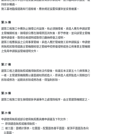
持排水暢通。

施工基地臨接道路有行道樹者，應依規定設置保護架並妥善維護。
第 26 條
建築工程施工中應防止損壞公共設施，有必須損壞者，承造人應先申請該管

主管機關核准，損壞部分應在損壞原因消失後，即予修復，並向該管主管機

關申請復查，取得合格證明或取得已繳納修復之證明。  

建築工程應裝設之公用事業管線，承造人應於管線施工前申請裝設，申請使

用執照前取得道路主管機關核發之管線申挖修復證明或各公用事業主管機關

之免再申請裝設管線證明文件。
第 27 條
建築工程之建造執照或雜項執照依法作廢後，有違反本法第五十八條情事之

一者，主管建築機關應以書面通知原起造人、原承造人或原監造人限期自行

拆除或修改，逾期未拆除或修改者，得強制拆除。
第 28 條
建築工程施工發生損壞鄰房爭議事件之處理與程序，由主管建築機關定之。
第 29 條
申請使用執照或部分使用執照應具備申請書及下列文件：

一  原領建造執照或雜項執照。

二  竣工圖：面積計算表、位置圖、配置圖各層平面圖、屋頂平面圖及各向

    立面圖。
