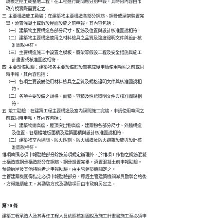
    規模之挖土或整地工程，在工程進行期間應分別申報，其時限內容由市

    政府視實際需要定之。

三  主要構造施工勘驗：在建築物主要構造各部分鋼筋、鋼骨或屋架裝置完

    畢，澆置混凝土或敷設屋面設施之前申報，其內容包括：

    （一）建築物主要構造各部分尺寸、配筋及位置與設計核准圖說相符。

    （二）建築物主要構造使用之材料檢具之品質及強度證明文件與設計核

          准圖說相符。

    （三）主要構造施工中設置之模板、鷹架等假設工程及安全措施與施工

          計畫書或核准圖說相符。

四  主要設備勘驗：建築物各主要設備於設置完成後申請使用執照之前或同

    時申報，其內容包括：

    （一）各項主要設備使用材料檢具之品質及規格證明文件與核准圖說相

          符。

    （二）各項主要設備之規格、面積、容積及性能證明文件與核准圖說相

          符。

五  竣工勘驗：在建築工程主要構造及室內隔間施工完竣，申請使用執照之

    前或同時申報，其內容包括：

    （一）建築物總高度、屋頂突出物高度、建築物各部分尺寸、外牆構造

          及位置、各層樓地板面積及建築面積與設計核准圖說相符。

    （二）建築物室內隔間、防火區劃、防火構造及防火避難設施與設計核

          准圖說相符。

雜項執照必須申報勘驗部分除按前項規定辦理外，於雜項工作物之鋼筋混凝

土構造或鋼骨構造部分在鋼筋、鋼骨設置完畢，澆置混凝土前申報勘驗。

預鑄房屋及其他特殊者之申報勘驗，由主管建築機關定之。

主管建築機關得指定必須申報勘驗部分，應經主管建築機關派員勘驗合格後

，方得繼續施工。其勘驗方式及勘驗項目由市政府另定之。
第 20 條
建築工程承造人及其專任工程人員依照核准圖說及施工計畫書施工至必須申
