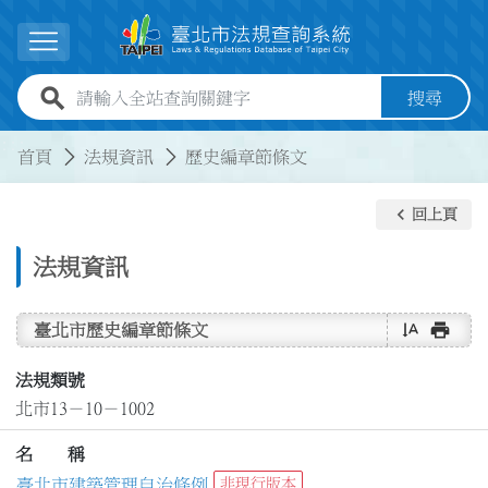
跳到主要內容
展開選單
全站查詢關鍵字欄位
搜尋
:::
:::
首頁
法規資訊
歷史編章節條文
keyboard_arrow_left
回上頁
法規資訊
text_rotate_vertical
print
臺北市歷史編章節條文
法規類號
北市13－10－1002
名 稱
臺北市建築管理自治條例
非現行版本