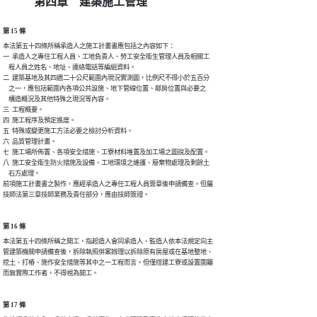
第四章 建築施工管理
第 15 條
本法第五十四條所稱承造人之施工計畫書應包括之內容如下：

一  承造人之專任工程人員、工地負責人、勞工安全衛生管理人員及相關工

    程人員之姓名、地址、連絡電話等編組資料。

二  建築基地及其四週二十公尺範圍內現況實測圖，比例尺不得小於五百分

    之一，應包括範圍內各項公共設施、地下管線位置、鄰房位置與必要之

    構造概況及其他特殊之現況等內容。

三  工程概要。

四  施工程序及預定進度。

五  特殊或變更施工方法必要之檢討分析資料。

六  品質管理計畫。

七  施工場所佈置、各項安全措施、工寮材料堆置及加工場之圖說及配置。

八  施工安全衛生防火措施及設備、工地環境之維護、廢棄物處理及剩餘土

    石方處理。

前項施工計畫書之製作，應經承造人之專任工程人員簽章後申請備查。但屬

技師法第三章技師業務及責任部分，應由技師簽證。
第 16 條
本法第五十四條所稱之開工，指起造人會同承造人、監造人依本法規定向主

管建築機關申請備查後，拆除執照併案辦理以拆除原有房屋或在基地整地、

挖土、打樁、施作安全措施等其中之一工程而言。但僅搭建工寮或設置圍籬

而無實際工作者，不得視為開工。
第 17 條