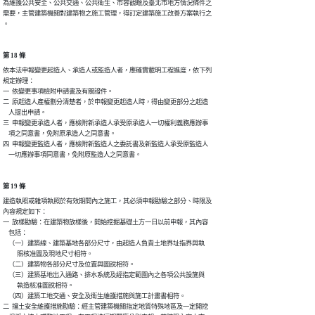
為維護公共安全、公共交通、公共衛生、市容觀瞻及臺北市地方情況條件之

需要，主管建築機關對建築物之施工管理，得訂定建築施工改善方案執行之

。
第 18 條
依本法申報變更起造人、承造人或監造人者，應確實載明工程進度，依下列

規定辦理：

一  依變更事項檢附申請書及有關證件。

二  原起造人產權劃分清楚者，於申報變更起造人時，得由變更部分之起造

    人提出申請。

三  申報變更承造人者，應檢附新承造人承受原承造人一切權利義務應辦事

    項之同意書，免附原承造人之同意書。

四  申報變更監造人者，應檢附新監造人之委託書及新監造人承受原監造人

    一切應辦事項同意書，免附原監造人之同意書。
第 19 條
建造執照或雜項執照於有效期間內之施工，其必須申報勘驗之部分、時限及

內容規定如下：

一  放樣勘驗：在建築物放樣後，開始挖掘基礎土方一日以前申報，其內容

    包括：

    （一）建築線、建築基地各部分尺寸，由起造人負責土地界址指界與執

          照核准圖及現地尺寸相符。

    （二）建築物各部分尺寸及位置與圖說相符。

    （三）建築基地出入通路、排水系統及經指定範圍內之各項公共設施與

          執造核准圖說相符。

    （四）建築工地交通、安全及衛生維護措施與施工計畫書相符。

二  擋土安全維護措施勘驗：經主管建築機關指定地質特殊地區及一定開挖
