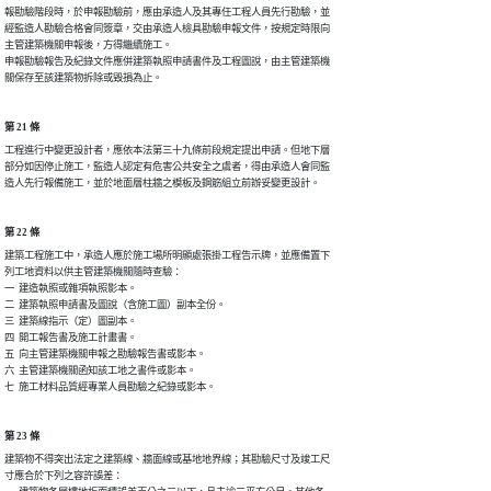
報勘驗階段時，於申報勘驗前，應由承造人及其專任工程人員先行勘驗，並

經監造人勘驗合格會同簽章，交由承造人檢具勘驗申報文件，按規定時限向

主管建築機關申報後，方得繼續施工。

申報勘驗報告及紀錄文件應併建築執照申請書件及工程圖說，由主管建築機

關保存至該建築物拆除或毀損為止。
第 21 條
工程進行中變更設計者，應依本法第三十九條前段規定提出申請。但地下層

部分如因停止施工，監造人認定有危害公共安全之虞者，得由承造人會同監

造人先行報備施工，並於地面層柱牆之模板及鋼筋組立前辦妥變更設計。
第 22 條
建築工程施工中，承造人應於施工場所明顯處張掛工程告示牌，並應備置下

列工地資料以供主管建築機關隨時查驗：

一  建造執照或雜項執照影本。

二  建築執照申請書及圖說（含施工圖）副本全份。

三  建築線指示（定）圖副本。

四  開工報告書及施工計畫書。

五  向主管建築機關申報之勘驗報告書或影本。

六  主管建築機關函知該工地之書件或影本。

七  施工材料品質經專業人員勘驗之紀錄或影本。
第 23 條
建築物不得突出法定之建築線、牆面線或基地地界線；其勘驗尺寸及竣工尺

寸應合於下列之容許誤差：
