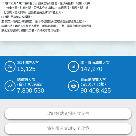
三  竣工照片：竣工後符合設計圖說之各向立面、屋頂突出物、騎樓、天井

    、停車空間、裝卸空間、雨污水分流排出口、四周環境、開放空間、綠

    化設施、防火間隔、建築物主要設備等彩色照片。

四  編訂門牌總表或證明。

五  施工中損壞公共設施者，應予修復或依規定取得繳納修復費之證明。

前項申請，起造人或承造人應將工地臨時棚屋、工寮、圍離及鷹架拆除清理

排水溝及整理現場環境完畢，始得核發使用執照。
本月造訪人次
本月頁面瀏覽人次
:::
16,125
147,270
總造訪人次
頁面總瀏覽人次
(自93.07.26起)
(自105.7.15起)
7,800,530
90,408,425
政府網站資料開放宣告
隱私權及資訊安全政策