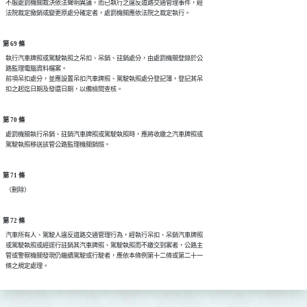
  不服處罰機關裁決依法聲明異議，而已執行之違反道路交通管理事件，經

第 69 條
  執行汽車牌照或駕駛執照之吊扣、吊銷、註銷處分，由處罰機關登錄於公

  路監理電腦資料檔案。

  前項吊扣處分，並應設置吊扣汽車牌照、駕駛執照處分登記簿，登記其吊

第 70 條
  處罰機關執行吊銷、註銷汽車牌照或駕駛執照時，應將收繳之汽車牌照或

第 71 條
第 72 條
  汽車所有人、駕駛人違反道路交通管理行為，經執行吊扣、吊銷汽車牌照

  或駕駛執照或經逕行註銷其汽車牌照、駕駛執照而不繳交到案者，公路主

  管或警察機關發現仍繼續駕駛或行駛者，應依本條例第十二條或第二十一
