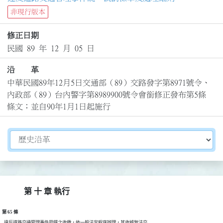
非現行版本
修正日期
民國 89 年 12 月 05 日
沿 革
中華民國89年12月5日交通部（89）交路發字第8971號令、
內政部（89）台內警字第8989900號令會銜修正發布第5條
條文；並自90年1月1日起施行
切換選擇法規資訊內容
第 十 章 執行
第 65 條
  違反道路交通管理事件罰鍰之收繳，依一般法定程序辦理，其收據無法交
