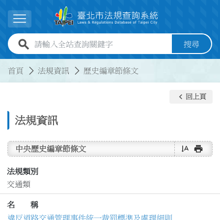
跳到主要內容
展開選單
全站查詢關鍵字欄位
搜尋
:::
:::
首頁
法規資訊
歷史編章節條文
keyboard_arrow_left
回上頁
法規資訊
text_rotate_vertical
print
中央歷史編章節條文
法規類別
交通類
名 稱
違反道路交通管理事件統一裁罰標準及處理細則