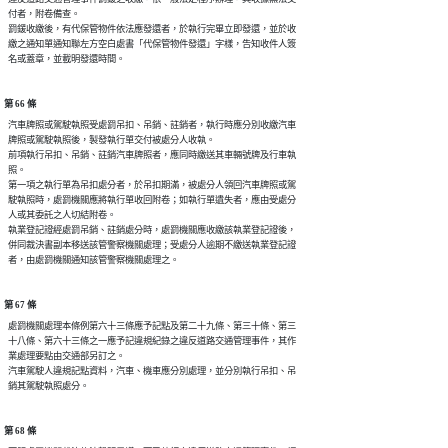
  付者，附卷備查。

  罰鍰收繳後，有代保管物件依法應發還者，於執行完畢立即發還，並於收

  繳之通知單通知聯左方空白處書「代保管物件發還」字樣，告知收件人簽

第 66 條
  汽車牌照或駕駛執照受處罰吊扣、吊銷、註銷者，執行時應分別收繳汽車

  牌照或駕駛執照後，製發執行單交付被處分人收執。

  前項執行吊扣、吊銷、註銷汽車牌照者，應同時繳送其車輛號牌及行車執

  照。

  第一項之執行單為吊扣處分者，於吊扣期滿，被處分人領回汽車牌照或駕

  駛執照時，處罰機關應將執行單收回附卷；如執行單遺失者，應由受處分

  人或其委託之人切結附卷。

  執業登記證經處罰吊銷、註銷處分時，處罰機關應收繳該執業登記證後，

  併同裁決書副本移送該管警察機關處理；受處分人逾期不繳送執業登記證

第 67 條
  處罰機關處理本條例第六十三條應予記點及第二十九條、第三十條、第三

  十八條、第六十三條之一應予記違規紀錄之違反道路交通管理事件，其作

  業處理要點由交通部另訂之。

  汽車駕駛人違規記點資料，汽車、機車應分別處理，並分別執行吊扣、吊

第 68 條