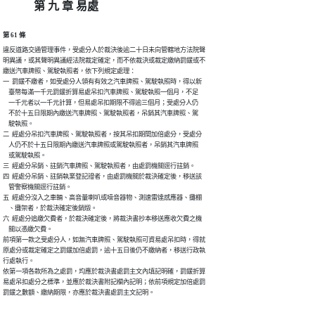
第 九 章 易處
第 61 條
違反道路交通管理事件，受處分人於裁決後逾二十日未向管轄地方法院聲

明異議，或其聲明異議經法院裁定確定，而不依裁決或裁定繳納罰鍰或不

繳送汽車牌照、駕駛執照者，依下列規定處理：

一  罰鍰不繳者，如受處分人領有有效之汽車牌照、駕駛執照時，得以新

    臺幣每滿一千元罰鍰折算易處吊扣汽車牌照、駕駛執照一個月，不足

    一千元者以一千元計算，但易處吊扣期限不得逾三個月；受處分人仍

    不於十五日限期內繳送汽車牌照、駕駛執照者，吊銷其汽車牌照、駕

    駛執照。

二  經處分吊扣汽車牌照、駕駛執照者，按其吊扣期間加倍處分，受處分

    人仍不於十五日限期內繳送汽車牌照或駕駛執照者，吊銷其汽車牌照

    或駕駛執照。

三  經處分吊銷、註銷汽車牌照、駕駛執照者，由處罰機關逕行註銷。

四  經處分吊銷、註銷執業登記證者，由處罰機關於裁決確定後，移送該

    管警察機關逕行註銷。

五  經處分沒入之車輛、高音量喇叭或噪音器物、測速雷達感應器、攤棚

    、攤架者，於裁決確定後銷燬。

六  經處分追繳欠費者，於裁決確定後，將裁決書抄本移送應收欠費之機

    關以憑繳欠費。

前項第一款之受處分人，如無汽車牌照、駕駛執照可資易處吊扣時，得就

原處分或裁定確定之罰鍰加倍處罰，逾十五日後仍不繳納者，移送行政執

行處執行。

依第一項各款所為之處罰，均應於裁決書處罰主文內填記明確，罰鍰折算

易處吊扣處分之標準，並應於裁決書附記欄內記明；依前項規定加倍處罰
