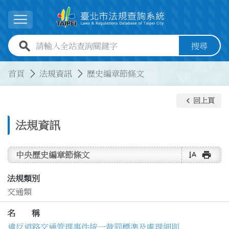
跳到主要內容
展開選單
全站查詢關鍵字欄位
搜尋
:::
:::
首頁
法規資訊
歷史編章節條文
keyboard_arrow_left
回上頁
法規資訊
text_rotate_vertical
print
中央歷史編章節條文
法規類別
交通類
名 稱
違反道路交通管理事件統一裁罰標準及處理細則