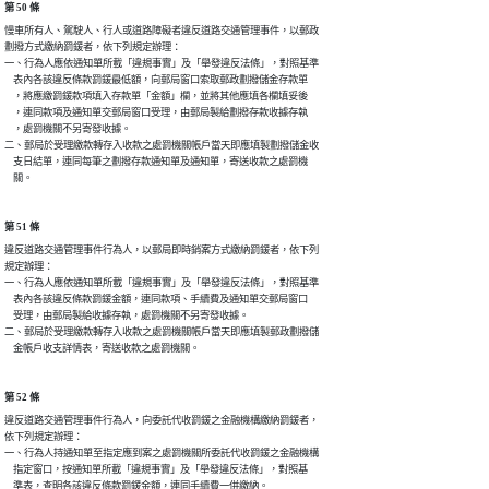
第 50 條
慢車所有人、駕駛人、行人或道路障礙者違反道路交通管理事件，以郵政

劃撥方式繳納罰鍰者，依下列規定辦理：

一、行為人應依通知單所載「違規事實」及「舉發違反法條」，對照基準

    表內各該違反條款罰鍰最低額，向郵局窗口索取郵政劃撥儲金存款單

    ，將應繳罰鍰款項填入存款單「金額」欄，並將其他應填各欄填妥後

    ，連同款項及通知單交郵局窗口受理，由郵局製給劃撥存款收據存執

    ，處罰機關不另寄發收據。

二、郵局於受理繳款轉存入收款之處罰機關帳戶當天即應填製劃撥儲金收

    支日結單，連同每筆之劃撥存款通知單及通知單，寄送收款之處罰機

    關。
第 51 條
違反道路交通管理事件行為人，以郵局即時銷案方式繳納罰鍰者，依下列

規定辦理：

一、行為人應依通知單所載「違規事實」及「舉發違反法條」，對照基準

    表內各該違反條款罰鍰金額，連同款項、手續費及通知單交郵局窗口

    受理，由郵局製給收據存執，處罰機關不另寄發收據。

二、郵局於受理繳款轉存入收款之處罰機關帳戶當天即應填製郵政劃撥儲

    金帳戶收支詳情表，寄送收款之處罰機關。
第 52 條
違反道路交通管理事件行為人，向委託代收罰鍰之金融機構繳納罰鍰者，

依下列規定辦理：

一、行為人持通知單至指定應到案之處罰機關所委託代收罰鍰之金融機構

    指定窗口，按通知單所載「違規事實」及「舉發違反法條」，對照基

    準表，查明各該違反條款罰鍰金額，連同手續費一併繳納。
