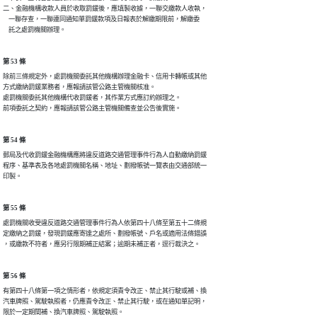
二、金融機構收款人員於收取罰鍰後，應填製收據，一聯交繳款人收執，

    一聯存查，一聯連同通知單罰鍰款項及日報表於解繳期限前，解繳委

    託之處罰機關辦理。
第 53 條
除前三條規定外，處罰機關委託其他機構辦理金融卡、信用卡轉帳或其他

方式繳納罰鍰業務者，應報請該管公路主管機關核准。

處罰機關委託其他機構代收罰鍰者，其作業方式應訂約辦理之。

前項委託之契約，應報請該管公路主管機關備查並公告後實施。
第 54 條
郵局及代收罰鍰金融機構應將違反道路交通管理事件行為人自動繳納罰鍰

程序、基準表及各地處罰機關名稱、地址、劃撥帳號一覽表由交通部統一

印製。
第 55 條
處罰機關收受違反道路交通管理事件行為人依第四十八條至第五十二條規

定繳納之罰鍰，發現罰鍰應寄達之處所、劃撥帳號、戶名或適用法條錯誤

，或繳款不符者，應另行限期補正結案；逾期未補正者，逕行裁決之。
第 56 條
有第四十八條第一項之情形者，依規定須責令改正、禁止其行駛或補、換

汽車牌照、駕駛執照者，仍應責令改正、禁止其行駛，或在通知單記明，

限於一定期間補、換汽車牌照、駕駛執照。