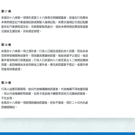
第 57 條
有第四十八條第一項情形或第三十六條責任明確歸屬者，其違反行為應依

本條例規定記汽車違規紀錄或駕駛人違規記點，其累計違規記次或記點數

達吊扣汽車牌照或吊扣、吊銷駕駛執照處分，或依本條例規定應接受道路

交通安全講習者，另依規定辦理。
第 58 條
有第四十八條第一項之情形者，行為人已親自或委託他人到案，而尚未收

到原舉發機關移送案件，得收繳其應繳納罰鍰，製給收據予以登記，俟該

案件移到時再行併案處結；行為人已依第四十八條至第五十二條規定繳納

罰鍰，處罰機關尚未收到移送之案件者，應先將罰鍰暫予登記，俟案件移

到後再併案處理。
第 59 條
行為人逾應到案期限，始向代收機構繳納罰鍰者，代收機構不得收繳罰鍰

。但以代收機構即時銷案、信用卡或金融卡轉帳等其他方式繳納罰鍰者，

不在此限。

依第四十八條第一項辦理經繳納罰鍰後，若有不服者，得於二十日內向處

罰機關陳述。