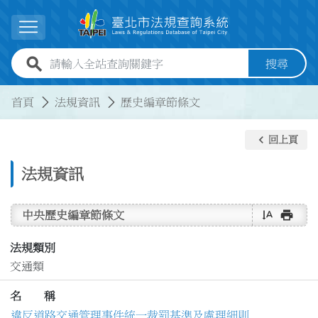
跳到主要內容
展開選單
全站查詢關鍵字欄位
搜尋
:::
:::
首頁
法規資訊
歷史編章節條文
keyboard_arrow_left
回上頁
法規資訊
text_rotate_vertical
print
中央歷史編章節條文
法規類別
交通類
名 稱
違反道路交通管理事件統一裁罰基準及處理細則