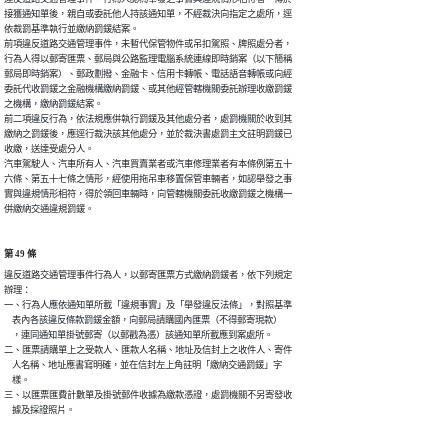
接獲通知單後，親自或委託他人持該通知單，不經裁決向指定之處所，逕

依裁罰基準執行並繳納罰鍰結案。

前項違反道路交通管理事件，未暫代保管物件或吊扣駕照、牌照處分者，

行為人得以郵寄匯票、郵局與公路監理電腦系統連線即時銷案（以下簡稱

郵局即時銷案）、郵政劃撥、金融卡、信用卡轉帳、電話語音轉帳或向經

委託代收罰鍰之金融機構繳納罰鍰、或其他經管轄機關委託辦理收繳罰鍰

之機構，繳納罰鍰結案。

前二項違反行為，依法規應併執行罰鍰及其他處分者，處罰機關於收到其

繳納之罰鍰後，應逕行裁決該其他處分，並於裁決書處罰主文註明罰鍰已

收繳，送達受處分人。

汽車駕駛人、汽車所有人、汽車買賣業者或汽車修理業者有本條例第五十

六條、第五十七條之情形，經使用拖吊車移置保管車輛者，如認舉發之事

實與違規情形相符，得於領回車輛時，向管轄機關委託收繳罰鍰之機構一

併繳納交通違規罰鍰。
第 49 條
違反道路交通管理事件行為人，以郵寄匯票方式繳納罰鍰者，依下列規定

辦理：

一、行為人應依通知單所載「違規事實」及「舉發違反法條」，對照基準

    表內各該違反條款罰鍰金額，向郵局請購國內匯票（不得郵寄現款）

    ，連同通知單掛號郵寄（以郵戳為憑）該通知單所載應到案處所。

二、匯票請購單上之受款人、匯款人名稱、地址及信封上之收件人、寄件

    人名稱、地址應書寫明確，並在信封左上角註明「繳納交通罰鍰」字

    樣。

三、以匯票匯費計數單及掛號郵件收據為繳款憑證，處罰機關不另寄發收

    據及採證照片。