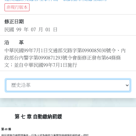
非現行版本
修正日期
民國 99 年 07 月 01 日
沿 革
中華民國99年7月1日交通部交路字第0990085030號令、內
政部台內警字第0990871293號令會銜修正發布第64條條
文；並自中華民國99年7月1日施行
切換選擇法規資訊內容
第 七 章 自動繳納罰鍰
第 48 條
違反道路交通管理事件，行為人認為舉發之事實與違規情形相符者，得於
