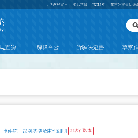
回法務局首頁
網站導覽
ENGLISH
都市計畫書法規
規查詢
解釋令函
訴願決定書
草案
理事件統一裁罰基準及處理細則
非現行版本