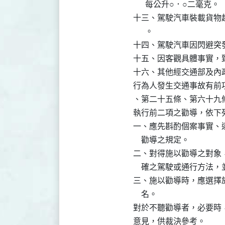
      每公升○．○二毫克。

十三、駕駛汽車裝載貨物
      。

十四、駕駛汽車因閃避突
十五、因客觀具體事實，
十六、其他經交通部及內
行為人發生交通事故有前
、第二十五條、第六十九
執行前二項之勸導，依下列
一、應先斟酌個案事實、
    勸導之規定。

二、對得施以勸導之對象
    確之駕駛或通行方法
三、施以勸導時，應選擇
    名。

對於不聽勸導者，必要時
意見，供裁決參考。