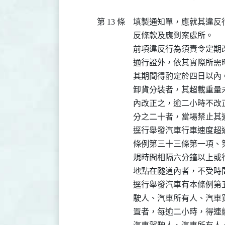
第 13 條
填製通知單，應就其違反
反條款及應到案處所。

前項違反行為須責令定期
通行證外，依其實際所需時
其期間得酌定於四日以內
卸貨分裝者，其超載重量
內改正之，逾二小時不改
分之二十者，當場禁止其通
逕行舉發汽車行車速度超
條例第三十三條第一項、
規時間相隔六分鐘以上或
地點在隧道內者，不受時間
逕行舉發汽車有本條例第
駛人、汽車所有人、汽車
置者，每逾二小時，得連續