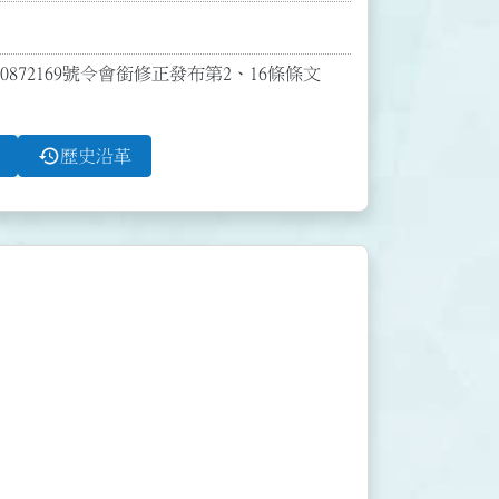
10872169號令會銜修正發布第2、16條條文
history
歷史沿革