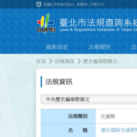
跳到主要內容
alarm
:::
民國115年08月06日 星期四
17時57分
最新訊息
法規類別
法
:::
:::
首頁
法規資訊
歷史編章節條文
法規資訊
中央歷史編章節條文
法規類別
交通類
違反道路交通管
名 稱