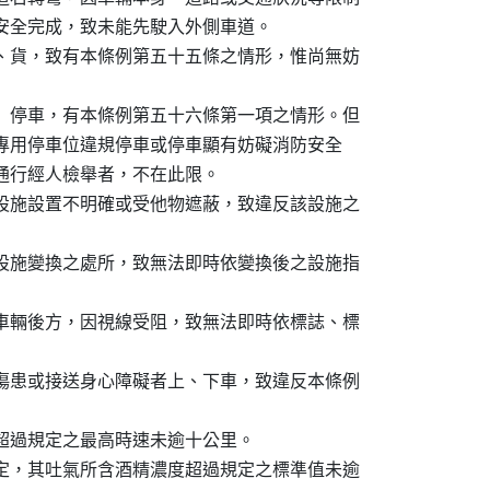
法安全完成，致未能先駛入外側車道。

、貨，致有本條例第五十五條之情形，惟尚無妨

）停車，有本條例第五十六條第一項之情形。但

障礙專用停車位違規停車或停車顯有妨礙消防安全

車通行經人檢舉者，不在此限。

設施設置不明確或受他物遮蔽，致違反該設施之

設施變換之處所，致無法即時依變換後之設施指

車輛後方，因視線受阻，致無法即時依標誌、標

傷患或接送身心障礙者上、下車，致違反本條例

超過規定之最高時速未逾十公里。

定，其吐氣所含酒精濃度超過規定之標準值未逾
