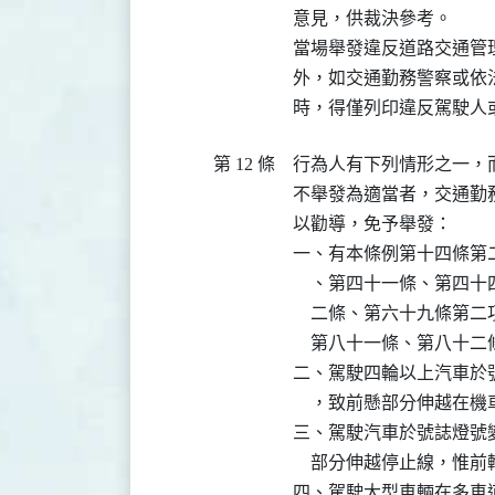
意見，供裁決參考。

當場舉發違反道路交通管
外，如交通勤務警察或依
時，得僅列印違反駕駛人
第 12 條
行為人有下列情形之一，
不舉發為適當者，交通勤
以勸導，免予舉發：

一、有本條例第十四條第
    、第四十一條、第
    二條、第六十九條
    第八十一條、第八十
二、駕駛四輪以上汽車於
    ，致前懸部分伸越
三、駕駛汽車於號誌燈號
    部分伸越停止線，惟
四、駕駛大型車輛在多車