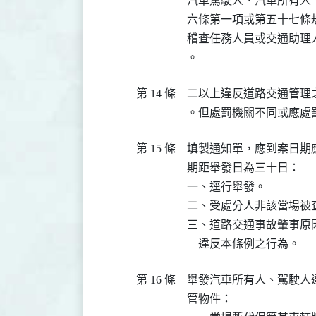
汽車駕駛人、汽車所有人
六條第一項或第五十七條
稽查任務人員或交通助理
。
第 14 條
二以上違反道路交通管理
。但處罰機關不同或應處
第 15 條
填製通知單，應到案日期
期距舉發日為三十日：

一、逕行舉發。

二、受處分人非該當場被
三、道路交通事故肇事原
    違反本條例之行為。
第 16 條
舉發汽車所有人、駕駛人
管物件：
