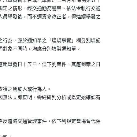
、汽車買賣業者或汽車修理業者有本條例第五十

規定之情形，經交通勤務警察、依法令執行交通

人員舉發後，而不遵責令改正者，得連續舉發之

之行為，應於通知單之「違規事實」欄分別填記

罰對象不同時，均應分別填製通知單。
應距舉發日十五日。但下列案件，其應到案之日

查獲之駕駛人或行為人。

因無法立即查明，需經研判分析或鑑定始確認有

違反道路交通管理事件，依下列規定當場暫代保
