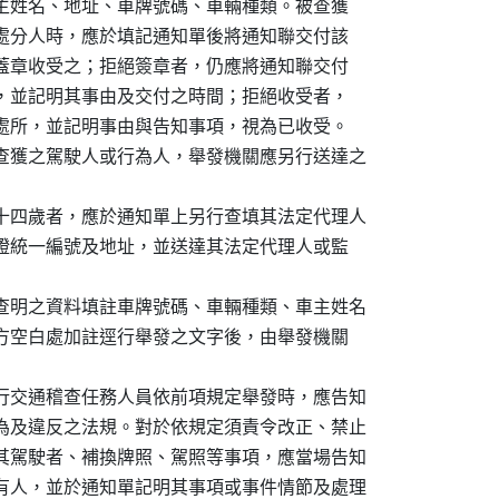
及車主姓名、地址、車牌號碼、車輛種類。被查獲

為受處分人時，應於填記通知單後將通知聯交付該

名或蓋章收受之；拒絕簽章者，仍應將通知聯交付

收受，並記明其事由及交付之時間；拒絕收受者，

間及處所，並記明事由與告知事項，視為已收受。

查獲之駕駛人或行為人，舉發機關應另行送達之

十四歲者，應於通知單上另行查填其法定代理人

身分證統一編號及地址，並送達其法定代理人或監

查明之資料填註車牌號碼、車輛種類、車主姓名

單上方空白處加註逕行舉發之文字後，由舉發機關

行交通稽查任務人員依前項規定舉發時，應告知

為及違反之法規。對於依規定須責令改正、禁止

其駕駛者、補換牌照、駕照等事項，應當場告知

有人，並於通知單記明其事項或事件情節及處理
