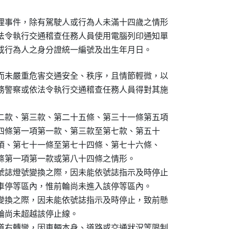
理事件，除有駕駛人或行為人未滿十四歲之情形

法令執行交通稽查任務人員使用電腦列印通知單

或行為人之身分證統一編號及出生年月日。
而未嚴重危害交通安全、秩序，且情節輕微，以

務警察或依法令執行交通稽查任務人員得對其施

二款、第三款、第二十五條、第三十一條第五項

四十四條第一項第一款、第三款至第七款、第五十

第二項、第七十一條至第七十四條、第七十六條、

二條第一項第一款或第八十四條之情形。

號誌燈號變換之際，因未能依號誌指示及時停止

在機車停等區內，惟前輪尚未進入該停等區內。

變換之際，因未能依號誌指示及時停止，致前懸

前輪尚未超越該停止線。

道右轉彎，因車輛本身、道路或交通狀況等限制
