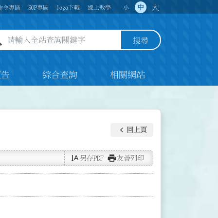
大
中
命令專區
SOP專區
logo下載
線上教學
小
全站查詢關鍵字欄位
搜尋
預告
綜合查詢
相關網站
keyboard_arrow_left
回上頁
text_rotate_vertical
print
另存PDF
友善列印