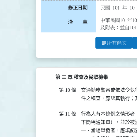
修正日期
民國 101 年 10
中華民國101年1
沿 革
及附表；並自101
subject
所有條文
第 三 章 稽查及民眾檢舉
第 10 條
交通勤務警察或依法令執
件之稽查，應認真執行；
第 11 條
行為人有本條例之情形者
下簡稱通知單），並於被
一、當場舉發者，應填記