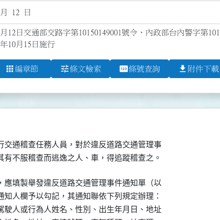
 月 12 日
0月12日交通部交路字第10150149001號令、內政部台內警字第10
年10月15日施行
apps
tune
pin
file_download
編章節
條文檢索
條號查詢
附件下載
行交通稽查任務人員，對於違反道路交通管理事

其有不服稽查而逃逸之人、車，得追蹤稽查之。
，應填製舉發違反道路交通管理事件通知單（以

通知人欄予以勾記，其通知聯依下列規定辦理：

駕駛人或行為人姓名、性別、出生年月日、地址
