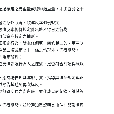
超過核定之總重量或總聯結重量，未逾百分之十

發之意外狀況，致違反本條例規定。

致違反本條例規定係出於不得已之行為。

政部會商核定之情形。

項規定行為，除本條例第十四條第二款、第三款

條第二項或第七十一條之情形外，仍得舉發。

規定辦理：

違反情節及行為人之陳述，是否符合前項得施以

，應當場告知其違規事實，指導其法令規定與正

，並勸告其避免再次違反。

於無礙交通之處實施，並作成書面紀錄，請其簽

，仍得舉發，並於通知單記明其事件情節及處理
