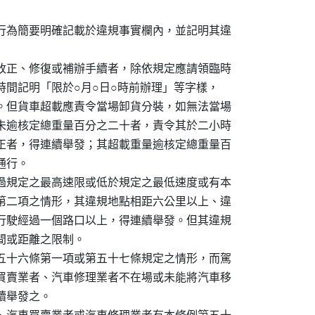
行為簡要明確記載於違規事實欄內，並記明其違

改正、修復或補辦手續者，除依規定應請領臨時

間記明「限於○月○日○時前辦理」等字樣，

。但貨車超載應責令當場卸貨分裝，如無法當場

未逾核定總重量百分之二十者，責令其於二小時

正者，得連續舉發；其超載重量逾核定總重量百

行。

過規定之最高速限或低於規定之最低速度或有本

第二項之情形，其違規地點相距六公里以上、違

行駛經過一個路口以上，得連續舉發。但其違規

或距離之限制。

五十六條第一項或第五十七條規定之情形，而駕

買賣業者、汽車修理業者不在場或未能將汽車移

舉發之。
