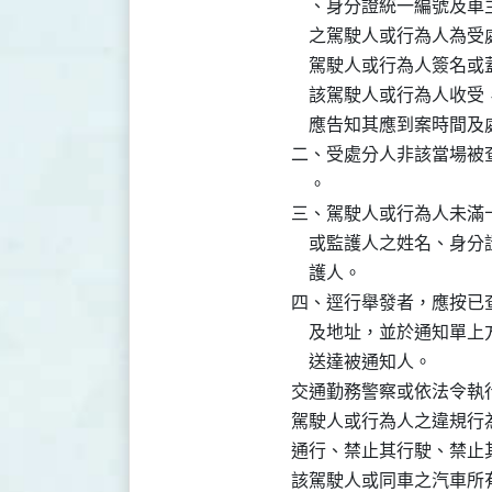
    、身分證統一編號
    之駕駛人或行為人
    駕駛人或行為人簽
    該駕駛人或行為人
    應告知其應到案時
二、受處分人非該當場被
    。

三、駕駛人或行為人未滿
    或監護人之姓名、
    護人。

四、逕行舉發者，應按已
    及地址，並於通知
    送達被通知人。

交通勤務警察或依法令執
駕駛人或行為人之違規行
通行、禁止其行駛、禁止
該駕駛人或同車之汽車所