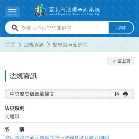
跳到主要內容
展開選單
全站查詢關鍵字欄位
搜尋
:::
:::
首頁
法規資訊
歷史編章節條文
keyboard_arrow_left
回上頁
法規資訊
text_rotate_vertical
print
中央歷史編章節條文
法規類別
交通類
名 稱
違反道路交通管理事件統一裁罰基準及處理細則