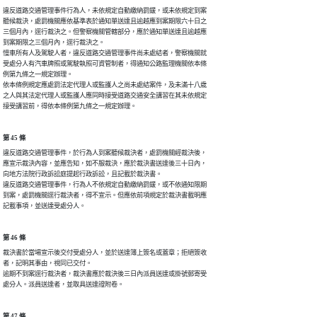
違反道路交通管理事件行為人，未依規定自動繳納罰鍰，或未依規定到案

聽候裁決，處罰機關應依基準表於通知單送達且逾越應到案期限六十日之

三個月內，逕行裁決之。但警察機關管轄部分，應於通知單送達且逾越應

到案期限之三個月內，逕行裁決之。

慢車所有人及駕駛人者，違反道路交通管理事件尚未處結者，警察機關就

受處分人有汽車牌照或駕駛執照可資管制者，得通知公路監理機關依本條

例第九條之一規定辦理。

依本條例規定應處罰法定代理人或監護人之尚未處結案件，及未滿十八歲

之人與其法定代理人或監護人應同時接受道路交通安全講習在其未依規定

接受講習前，得依本條例第九條之一規定辦理。
第 45 條
違反道路交通管理事件，於行為人到案聽候裁決者，處罰機關經裁決後，

應宣示裁決內容，並應告知，如不服裁決，應於裁決書送達後三十日內，

向地方法院行政訴訟庭提起行政訴訟，且記載於裁決書。

違反道路交通管理事件，行為人不依規定自動繳納罰鍰，或不依通知限期

到案，處罰機關逕行裁決者，得不宣示。但應依前項規定於裁決書載明應

記載事項，並送達受處分人。
第 46 條
裁決書於當場宣示後交付受處分人，並於送達簿上簽名或蓋章；拒絕簽收

者，記明其事由，視同已交付。

逾期不到案逕行裁決者，裁決書應於裁決後三日內派員送達或掛號郵寄受

處分人。派員送達者，並取具送達證附卷。
第 47 條