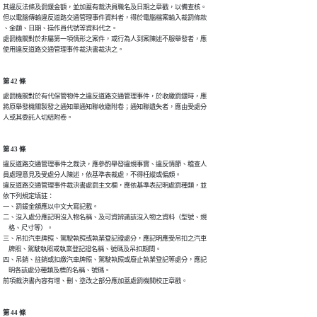
其違反法條及罰鍰金額，並加蓋有裁決員職名及日期之章戳，以備查核。

但以電腦傳輸違反道路交通管理事件資料者，得於電腦檔案輸入裁罰條款

、金額、日期、操作員代號等資料代之。

處罰機關對於非屬第一項情形之案件，或行為人到案陳述不服舉發者，應

使用違反道路交通管理事件裁決書裁決之。
第 42 條
處罰機關對於有代保管物件之違反道路交通管理事件，於收繳罰鍰時，應

將原舉發機關製發之通知單通知聯收繳附卷；通知聯遺失者，應由受處分

人或其委託人切結附卷。
第 43 條
違反道路交通管理事件之裁決，應參酌舉發違規事實、違反情節、稽查人

員處理意見及受處分人陳述，依基準表裁處，不得枉縱或偏頗。

違反道路交通管理事件裁決書處罰主文欄，應依基準表記明處罰種類，並

依下列規定填註：

一、罰鍰金額應以中文大寫記載。

二、沒入處分應記明沒入物名稱、及可資辨識該沒入物之資料（型號、規

    格、尺寸等）。

三、吊扣汽車牌照、駕駛執照或執業登記證處分，應記明應受吊扣之汽車

    牌照、駕駛執照或執業登記證名稱、號碼及吊扣期間。

四、吊銷、註銷或扣繳汽車牌照、駕駛執照或廢止執業登記等處分，應記

    明各該處分種類及標的名稱、號碼。

前項裁決書內容有增、刪、塗改之部分應加蓋處罰機關校正章戳。
第 44 條