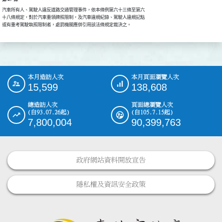
汽車所有人、駕駛人違反道路交通管理事件，依本條例第六十三條至第六

十八條規定，對於汽車重領牌照限制，及汽車違規紀錄、駕駛人違規記點

或有重考駕駛執照限制者，處罰機關應併引用該法條規定裁決之。
本月造訪人次
本月頁面瀏覽人次
:::
15,599
138,608
總造訪人次
頁面總瀏覽人次
(自93.07.26起)
(自105.7.15起)
7,800,004
90,399,763
政府網站資料開放宣告
隱私權及資訊安全政策