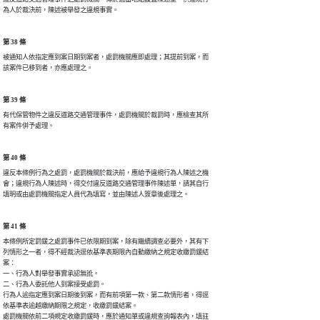
為人於裁決前，陳述被舉發之違規事實。
第 38 條
被通知人依指定應到案日期到案者，處罰機關應即處理；其提前到案，而

該案件已移到者，亦應處理之。
第 39 條
有代保管物件之違反道路交通管理事件，處罰機關於裁罰時，應檢查其所

有案件併予處理。
第 40 條
違反本條例行為之處罰，處罰機關於裁決前，應給予違規行為人陳述之機

會；違規行為人陳述時，得交付違反道路交通管理事件陳述單，請其自行

填明或由處罰機關指定人員代為填寫，並由陳述人簽章後處理之。
第 41 條
本條例所定罰鍰之處罰事件已依限期到案，除有繼續調查必要外，其有下

列情形之一者，得不經裁決逕依基準表期限內自動繳納之規定收繳罰鍰結

案：

一、行為人對舉發事實承認無訛。

二、行為人委託他人到案接受處罰。

行為人逾指定應到案日期後到案，而有前項第一款、第二款情形者，得逕

依基準表逾越繳納期限之規定，收繳罰鍰結案。

處罰機關依前二項規定收繳罰鍰時，應於通知單或違規查詢報表內，填註
