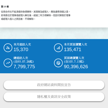
第 19 條
信用合作社不能清償存款債務時，其理事及經理人，應負連帶清償之責。

前項責任於理事或經理人解任後，經過二年方得解除。但因可歸責於理事

或經理人個人之原因者，不得解除。
本月造訪人次
本月頁面瀏覽人次
:::
15,370
135,471
總造訪人次
頁面總瀏覽人次
(自93.07.26起)
(自105.7.15起)
7,799,775
90,396,626
政府網站資料開放宣告
隱私權及資訊安全政策