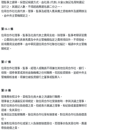
理監事之選舉，採登記候選方式，由社員 (代表) 大會以無記名限制連記

法行之，其連記人數，不得超過應選名額二分之一。

信用合作社社員代表、理事、監事及經理人應具備之資格條件及選聘辦法

，由中央主管機關定之。
第 16-1 條
信用合作社理事、監事及社員代表之費用支給，除理事、監事考察研習費

、公費與社員代表車馬費及中央主管機關指定之費用項目外，不得發給。

前項費用支給標準，由中華民國信用合作社聯合社擬訂，報請中央主管機

關核定。
第 17 條
信用合作社理事、監事、經理人或職員不得兼任其他信用合作社、銀行、

保險、證券事業或其他金融機構之任何職務。但因投資關係，並經中央主

管機關核准者，得兼任被投資銀行之董事或監察人。
第 18 條
理事應依照法令、章程及社員大會之決議執行職務。

理事會之決議違反前項規定，致信用合作社受損害時，參與決議之理事，

對於信用合作社負賠償之責。但經表示異議之理事，有紀錄或書面聲明可

證者，免其責任。

監事因怠忽監察職務，致信用合作社受有損害者，對信用合作社負賠償責

任。

監事對信用合作社或第三人負損害賠償責任，而理事亦負其責任時，應連

帶負賠償之責。