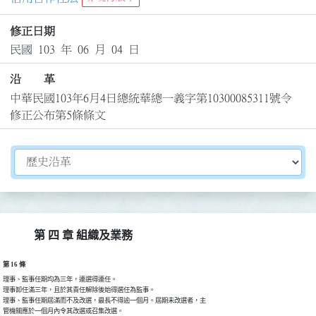
修正日期
民國 103 年 06 月 04 日
沿 革
中華民國103年6月4日總統華總一義字第10300085311號令
修正公布第5條條文
切換選擇法規資訊內容
第 四 章 組織及業務
第 16 條
理事、監事任期均為三年，連選得連任。

理事卸任滿三年，且於其責任解除後始得選任為監事。

理事、監事任期屆滿而不及改選，最長不得逾一個月。屆期未改選者，主

管機關應於一個月內令其改選或召集改選。
