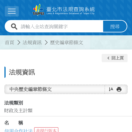
跳到主要內容
展開選單
全站查詢關鍵字欄位
搜尋
:::
:::
首頁
法規資訊
歷史編章節條文
keyboard_arrow_left
回上頁
法規資訊
text_rotate_vertical
print
中央歷史編章節條文
法規類別
財政及主計類
名 稱
信用合作社法
非現行版本