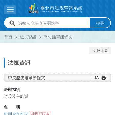
跳到主要內容
展開選單
全站查詢關鍵字欄位
搜尋
:::
:::
首頁
法規資訊
歷史編章節條文
keyboard_arrow_left
回上頁
法規資訊
text_rotate_vertical
print
中央歷史編章節條文
法規類別
財政及主計類
名 稱
信用合作社法
非現行版本