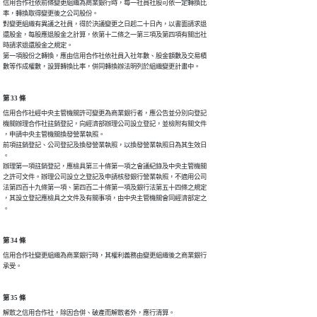
信用合作社依前條變更組織為商業銀行時，每一社員社股可依一定轉換比

率，轉換取得變更後之公司股份。

對變更組織有異議之社員，得於決議變更之日起二十日內，以書面請求退

還股金，每股應退股金之計算，依第十二條之一第三項及第四項有關出社

時請求退還股金之規定。

第一項股份之轉換，應由信用合作社依社員入社年數、股金額數及交易積

數等作成權數，設算轉換比率，併同轉換辦法明列於組織變更計畫中。
第 33 條
信用合作社經中央主管機關許可變更為商業銀行者，應公告並分別向登記

機關辦理合作社註銷登記，向經濟部辦理公司設立登記，並檢附有關文件

，申請中央主管機關換發營業執照。

前項註銷登記、公司登記及換發營業執照，以換發營業執照日為其生效日

。

辦理第一項註銷登記，應檢具第三十條第一項之會議紀錄及中央主管機關

之許可文件。辦理公司設立之登記及申請核發銀行營業執照，不適用公司

法第四百十九條第一項、第四百二十條第一項及銀行法第五十四條之規定

，其設立登記應檢具之文件及有關事項，由中央主管機關會同經濟部定之

。
第 34 條
信用合作社變更組織為商業銀行時，其權利義務由變更組織後之商業銀行

承受。
第 35 條
解散之信用合作社，除因合併、破產而解散者外，應行清算。