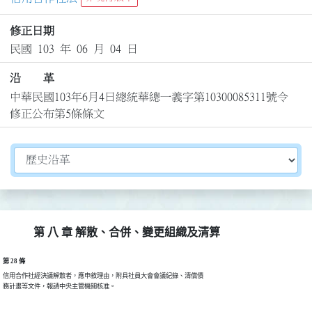
修正日期
民國 103 年 06 月 04 日
沿 革
中華民國103年6月4日總統華總一義字第10300085311號令
修正公布第5條條文
切換選擇法規資訊內容
第 八 章 解散、合併、變更組織及清算
第 28 條
信用合作社經決議解散者，應申敘理由，附具社員大會會議紀錄、清償債

務計畫等文件，報請中央主管機關核准。