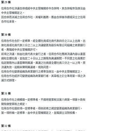
第 29 條
信用合作社決議合併或經中央主管機關命令合併時，其合併程序及辦法由

中央主管機關定之。

因合併而消滅之信用合作社，其權利義務，應由合併後存續或另立之信用

合作社承受。
第 30 條
信用合作社合於一定標準，經全體社員或社員代表四分之三以上出席，出

席社員或社員代表三分之二以上決議變更為股份有限公司組織之商業銀行

者，應報經中央主管機關許可。

前項之決議，如由社員代表大會行之者，信用合作社應將決議內容以書面

通知全體社員，並指定二十日以上之期限為異議期間。不同意之社員應於

指定期限內以書面聲明異議，異議之社員達全體社員三分之一以上時，原

決議失效。逾期未聲明異議者，視為同意。

信用合作社變更組織為商業銀行之標準及辦法，由中央主管機關定之。

信用合作社經許可變更組織為商業銀行者，其章程之訂立準用第一項之決

議方式辦理。
第 31 條
信用合作社之規模達一定標準者，不適用營業稅法第八條第一項第十款有

關免徵營業稅之規定。

信用合作社達前項一定標準者，得依前條之規定變更組織為商業銀行。

第一項所稱一定標準，由中央主管機關定之，並報請立法院核備。
第 32 條