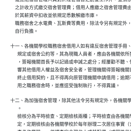
    之計收方式繳交宿舍管理費；借用人應繳之宿舍管理費由
    於其薪資中扣收並依規定悉數解繳市庫。

    職務宿舍之水電費、瓦斯費等費用，除法令另有規定外，
    自行負擔。
十一、各機關學校職務宿舍借用人如有違反宿舍管理手冊、
      規定或宿舍公約等，其為現職人員者，應由各機關依所
      ，簽報機關首長予以記過或申誡之處分；經屢勸不聽、
      響其他借用人權益及宿舍安全者，管理機關得簽報機關
      終止借用契約，且不得再向原管理機關申請借用；逾期
      用之職務宿舍時，並應逕受強制執行，不得異議。
十二、為加強宿舍管理，除其他法令另有規定外，各機關學
      。

      檢核分為平時檢查、定期檢核兩種；平時檢查由各機關
      定，定期檢核由各機關學校於每年辦理二次居住事實（