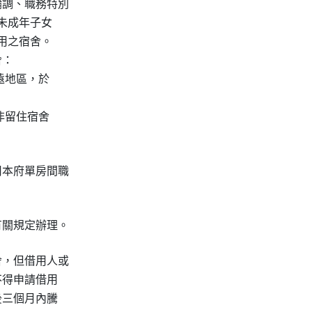
調、職務特別

未成年子女

用之宿舍。

：

遠地區，於

非留住宿舍

本府單房間職

有關規定辦理。
，但借用人或

得申請借用

三個月內騰
