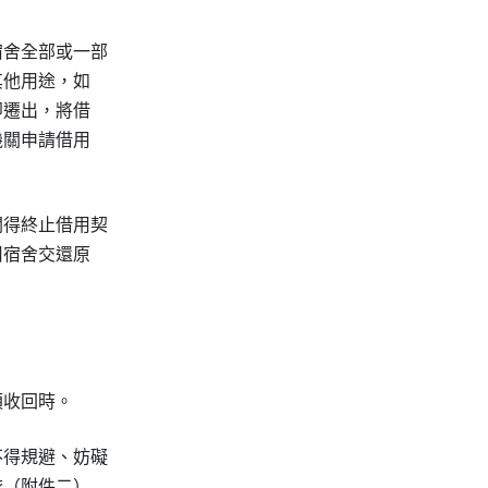
舍全部或一部

他用途，如

遷出，將借

關申請借用

得終止借用契

宿舍交還原

須收回時。
得規避、妨礙

（附件二）
