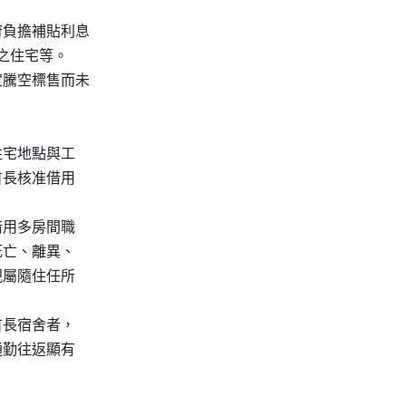
負擔補貼利息

之住宅等。

騰空標售而未

宅地點與工

長核准借用

用多房間職

亡、離異、

屬隨住任所

長宿舍者，

勤往返顯有
