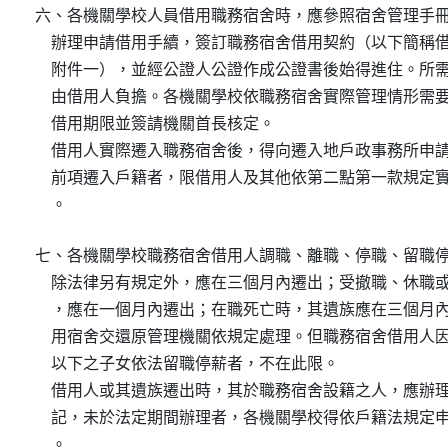
六、各機關學校人員借用職務宿舍時，應參照宿舍管理手冊
    辦理申請借用手續，簽訂職務宿舍借用契約（以下簡稱借
    附件一），並經公證人公證作成公證書後始得進住。所需
    由借用人負擔。各機關學校依職務宿舍實際管理情形需要
    借用期限並簽請機關首長核定。

    借用人實際遷入職務宿舍後，得向遷入地戶政事務所申請
    前項遷入戶籍者，限借用人及其他依第二點第一款規定實
    。
七、各機關學校職務宿舍借用人調職、離職、停職、留職停
    除法律另有規定外，應在三個月內遷出；受撤職、休職或
    ，應在一個月內遷出；在職死亡時，其遺族應在三個月內
    用宿舍交還原管理機關依規定處理。但職務宿舍借用人因
    以下之子女依法留職停薪者，不在此限。

    借用人或其遺族遷出時，其於職務宿舍設籍之人，應辦理
    記，未於法定期間辦理者，各機關學校得依戶籍法規定申
    。