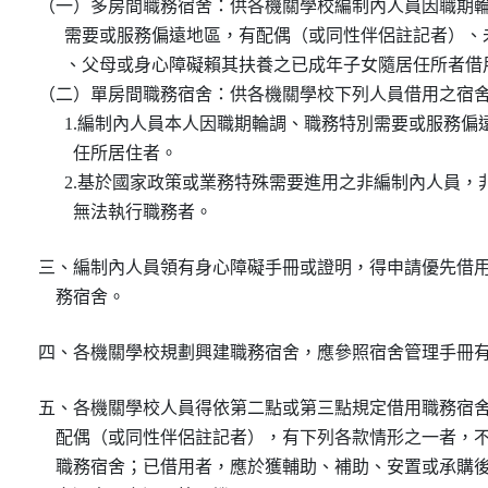
（一）多房間職務宿舍：供各機關學校編制內人員因職期輪
      需要或服務偏遠地區，有配偶（或同性伴侶註記者）、
      、父母或身心障礙賴其扶養之已成年子女隨居任所者借
（二）單房間職務宿舍：供各機關學校下列人員借用之宿舍
      1.編制內人員本人因職期輪調、職務特別需要或服務偏
        任所居住者。

      2.基於國家政策或業務特殊需要進用之非編制內人員，
        無法執行職務者。
三、編制內人員領有身心障礙手冊或證明，得申請優先借用
    務宿舍。
四、各機關學校規劃興建職務宿舍，應參照宿舍管理手冊
五、各機關學校人員得依第二點或第三點規定借用職務宿舍
    配偶（或同性伴侶註記者），有下列各款情形之一者，不
    職務宿舍；已借用者，應於獲輔助、補助、安置或承購後