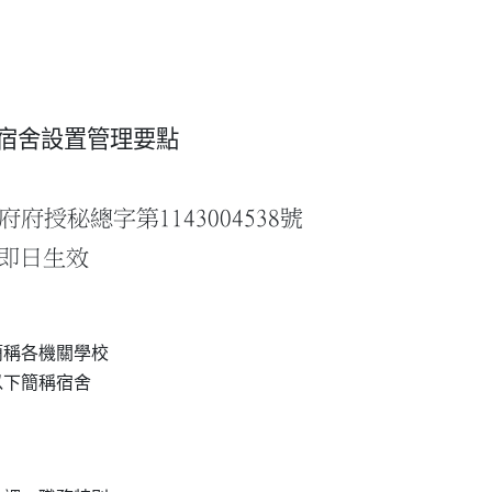
宿舍設置管理要點
府授秘總字第1143004538號
自即日生效
稱各機關學校

下簡稱宿舍
