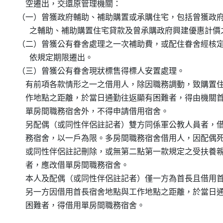
    空遷出，交還原管理機關：

（一）曾獲政府輔助、補助購置或承購住宅，包括曾獲政府
      之輔助、補助購置住宅貸款及曾承購政府興建優惠計價
（二）曾獲公有眷舍處理之一次補助費，或配住眷舍經核定
      依規定期限遷出。

（三）曾獲公有眷舍現狀標售得標人安置處理。

    有前項各款情形之一之借用人，除因職務調動，致購置住
    作地點之距離，於當日通勤往返顯有困難者，得由機關首
    單房間職務宿舍外，不得申請借用宿舍。

    另配偶（或同性伴侶註記者）雙方同係軍公教人員者，借
    務宿舍，以一戶為限。多房間職務宿舍借用人，因配偶死
    或同性伴侶註記刪除，或無第二點第一款規定之受扶養親
    者，應改借單房間職務宿舍。

    本人及配偶（或同性伴侶註記者）僅一方為首長且借用首
    另一方因借用首長宿舍地點與工作地點之距離，於當日通
    困難者，得借用單房間職務宿舍。