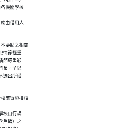
各機關學校

應由借用人

本要點之相關

犯情節輕重

情節嚴重影

首長，予以

不遷出所借

校應實施檢核

學校自行規

含戶籍）之
