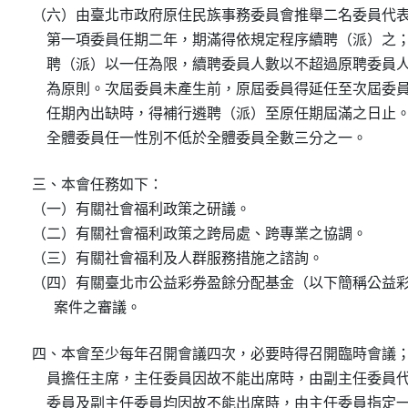
（六）由臺北市政府原住民族事務委員會推舉二名委員代表
    第一項委員任期二年，期滿得依規定程序續聘（派）之；
    聘（派）以一任為限，續聘委員人數以不超過原聘委員人
    為原則。次屆委員未產生前，原屆委員得延任至次屆委員
    任期內出缺時，得補行遴聘（派）至原任期屆滿之日止。
    全體委員任一性別不低於全體委員全數三分之一。
三、本會任務如下：

（一）有關社會福利政策之研議。

（二）有關社會福利政策之跨局處、跨專業之協調。

（三）有關社會福利及人群服務措施之諮詢。

（四）有關臺北市公益彩券盈餘分配基金（以下簡稱公益彩
      案件之審議。
四、本會至少每年召開會議四次，必要時得召開臨時會議；
    員擔任主席，主任委員因故不能出席時，由副主任委員代
    委員及副主任委員均因故不能出席時，由主任委員指定一