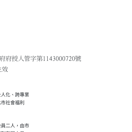
府授人管字第1143000720號
生效
人化、跨專業

市社會福利

員二人，由市
