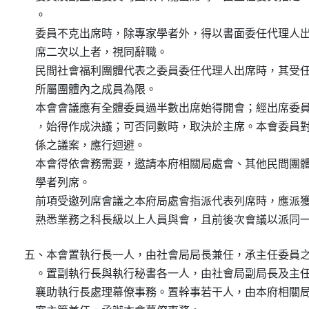
    。

    委員不克出席時，除專家學者外，得以書面委任代理人出
    席二次以上者，視同辭職。

    民間社會福利團體代表之委員委任代理人出席時，其受任
    所屬團體內之成員為限。

    本會會議應有全體委員過半數出席始得開會；經出席委員
    ，始得作成決議；可否同數時，取決於主席。本會委員對
    係之議案，應行迴避。

    本會得依會務需要，邀請本府相關局處會、其他民間團體
    學者列席。

    前項受邀列席會議之本府局處會指派代表列席時，應派獲
    熟悉業務之科長級以上人員與會，且前後次會議以派同
五、本會置執行長一人，由社會局局長兼任，承主任委員之
    。置副執行長與執行秘書各一人，由社會局副局長及主任
    襄助執行長處理幕僚事務。置幹事若干人，由本府相關局