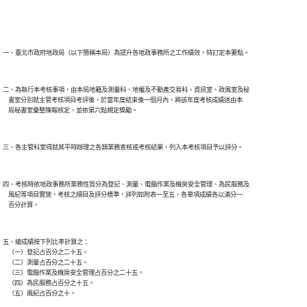
二、為執行本考核事項，由本局地籍及測量科、地權及不動產交易科、資訊室、政風室及秘

    書室分別就主管考核項目考評後，於當年度結束後一個月內，將該年度考核成績送由本

四、考核時依地政事務所業務性質分為登記、測量、電腦作業及機房安全管理、為民服務及

    風紀等項目實施，考核之細目及評分標準，詳列如附表一至五，各單項成績各以滿分一

五、總成績按下列比率計算之：

    （一）登記占百分之二十五。

    （二）測量占百分之二十五。

    （三）電腦作業及機房安全管理占百分之二十五。

    （四）為民服務占百分之十五。
