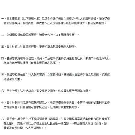
一、臺北市政府（以下簡稱本府）為健全各級學校員生消費合作社之組織與經營，加強學校

    實施合作教育，服務員生，除依合作社法及合作社法施行細則辦理外，特訂定本要點。
二、各級學校得依需要設置員生消費合作社（以下簡稱員生社）。
三、員生社應由社員共同經營，不得招商承包或委託他人辦理。
四、各級學校應輔導現任教、職員、工及在學學生參加員生社為社員，未滿二十歲之限制行

    為能力者為預備社員（有發言權而無表決權）。
五、各級學校應依員生社人數配置適中之業務場所，其設備以貨架排列貨品為原則，並應保

    持整潔與衛生。
六、員生社應加強生活教育，對交易時之禮儀、秩序等均應予示範與指導。
七、員生社銷售物品應在課餘時間為之，教師不得擔任銷售員，中等學校如有從事銷售工作

    之實習學生，其實習規定由學校訂定，但應徵得學生家長同意。
八、國民中小學之員生社不得經管餐廳（辦理早、午餐之學校專案報請本府教育局核准者不

    在此限），高級中等以上學校之員生社餐廳應一律自營，不得委託商人辦理（廚師、營

    養師及有關助理工作人員得聘任）。