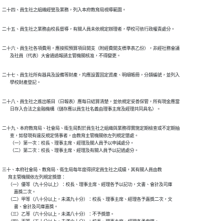
二十四、員生社之組織經營及業務，列入本府教育局視導範圍。
二十五、員生社之業務由校長督導，有關人員未依規定辦理者，學校可依行政權責處分。
二十六、員生社各項費用，應按照預算項目開支（附經費開支標準表乙份），非經社務會議

        及社員（代表）大會通過報請主管機關核准，不得變更。
二十七、員生社所有器具及設備等財產，均應設置固定資產、明細帳冊，分類編號，並列入

        學校財產登記。
二十八、員生社之進出帳目（日報表）應每日結算清楚，並依規定妥善保管，所有現金應當

        日存入合法之金融機構（儲存應以員生社名義由理事主席及經理共同具名）。
二十九、本府教育局、社會局、衛生局對於員生社之組織與業務得實施定期檢查或不定期抽

        查，如發現有違反規定情事者，由教育主管機關依左列規定懲處。

        （一）第一次：校長、理事主席、經理及關人員予以申誡處分。

        （二）第二次：校長、理事主席、經理及有關人員予以記過處分。
三十、本府社會局、教育局、衛生局每年度得評定員生社之成績，其有關人員由教

      育主管機關依左列規定獎懲：

      （一）優等（九十分以上）：校長、理事主席、經理各予以記功，文書、會計及司庫

            嘉獎二次。

      （二）甲等（八十分以上，未滿九十分）：校長、理事主席、經理各予嘉獎二次，文

            書、會計及司庫嘉獎。

      （三）乙等（六十分以上，未滿八十分）：不予獎懲。
