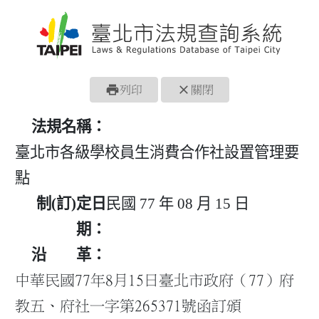
print
close
列印
關閉
法規名稱：
臺北市各級學校員生消費合作社設置管理要
點
制(訂)定日
民國 77 年 08 月 15 日
期：
沿 革：
中華民國77年8月15日臺北市政府（77）府
教五、府社一字第265371號函訂頒