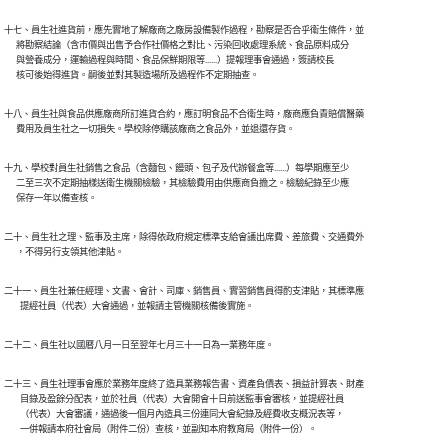
十七、員生社進貨前，應先實地了解廠商之廠房設備製作過程，勘察是否合乎衛生條件，並

      將勘察結論（含市價與出售予合作社價格之對比、污染回收處理系統、食品原料成分

      與營養成分，運輸過程與時間、食品保鮮期限等......）提報理事會通過，簽請校長

十八、員生社與食品供應廠商所訂進貨合約，應訂明食品不合衛生時，廠商應負責賠償醫藥

      費用及員生社之一切損失。學校除停購該廠商之食品外，並退還存貨。
十九、學校對員生社銷售之食品（含麵包、饅頭、包子及代辦餐盒等......）每學期應至少

      二至三次不定期抽樣送衛生機關檢驗，其檢驗費用由供應商負擔之。檢驗紀錄至少應

      保存一年以備查核。
二十、員生社之理、監事及主席，除得依政府規定標準支給會議出席費、差旅費、交通費外

二十一、員生社兼任經理、文書、會計、司庫、銷售員、實習銷售員得酌支津貼，其標準應

二十二、員生社以國曆八月一日至翌年七月三十一日為一業務年度。
二十三、員生社理事會應於業務年度終了造具業務報告書、資產負債表、損益計算表、財產

        目錄及盈餘分配表，並於社員（代表）大會開會十日前送監事會審核，並提經社員

        （代表）大會審議，通過後一個月內造具三份連同大會紀錄及經費收支概況表等，

        一併報請本府社會局（附件二份）查核，並副知本府教育局（附件一份）。