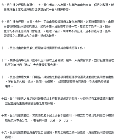
九、員生社之經理每年聘任一次，連任者以乙次為限，每業務年度結束後一個月內改聘，新

    舊任理事主席及經理應於改選或改聘十日內辦理移交。
十、員生社會經理、文書、會計、司庫由學校教職員工兼任為原則，必要時得聘專任，由理

    事會徵得校長同意後聘任之，如聘專任人員應每年聘任一次，每聘乙年為準。理、監事

    主席均不得兼任職員（含經理），經理、會計、司庫亦不得互兼，且不得遴用理、監事

    暨經理之三等親以內之血親、姻親為職員。
十一、員生社由教職員兼任經理者得視需要酌減其教學或行政工作。
十二、預備社員每班級（國小以五年級以上者為限）選舉一人為實習代表，並得互選實習理

十三、員生社供應文具、日用品，其銷售之物品項目應經理事會議決議並經校長同意後出售

      ，所有貨品名稱、規格、進價、售價等，由經理提報理事會通過後，列表標示於營業

      場所。
十四、員生社銷售之食品飲料類種類以本府教育局規定者為限，並須向領有工廠或營利事業

      登記並經衛生機關檢驗合格之廠商採購。
十五、員生社銷售物品，其售價為成本加上必要手續費用，不得高於市價且毛利最高不得超

      過進貨成本百分之十，唯毛利未達一元者，以一元計。
十六、員生社銷售物品應由學生自由購買，其有全班或全校一致性者，應經家長同意後統籌

      辦理。