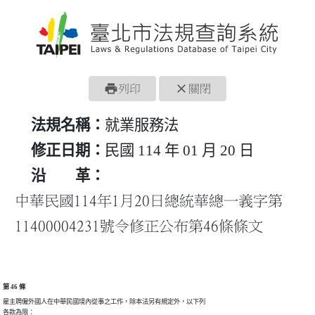
print
close
列印
關閉
法規名稱：
就業服務法
修正日期：
民國 114 年 01 月 20 日
沿 革：
中華民國114年1月20日總統華總一義字第
11400004231號令修正公布第46條條文
第 46 條
雇主聘僱外國人在中華民國境內從事之工作，除本法另有規定外，以下列

各款為限：
