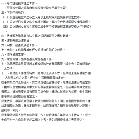
一、專門性或技術性之工作。

二、華僑或外國人經政府核准投資或設立事業之主管。

三、下列學校教師：

（一）公立或經立案之私立大專以上校院或外國僑民學校之教師。

（二）公立或已立案之私立高級中等以下學校之合格外國語文課程教師。

（三）公立或已立案私立實驗高級中等學校雙語部或雙語學校之學科教師

      。

四、依補習及進修教育法立案之短期補習班之專任教師。

五、運動教練及運動員。

六、宗教、藝術及演藝工作。

七、商船、工作船及其他經交通部特許船舶之船員。

八、海洋漁撈工作。

九、家庭幫傭、機構看護及家庭看護工作。

十、為因應國家重要建設工程或經濟社會發展需要，經中央主管機關指定

    之工作。

十一、其他因工作性質特殊，國內缺乏該項人才，在業務上確有聘僱外國

      人從事工作之必要，經中央主管機關專案核定者。

從事前項工作之外國人，其工作資格及審查標準，除其他法律另有規定外

，由中央主管機關會商中央目的事業主管機關定之。但前項第九款之家庭

看護工，其被看護者具有原住民身分時，其評估與認定方式應由衛生福利

部會商原住民族委員會定之。

雇主依第一項第八款至第十款規定聘僱外國人，須訂立書面勞動契約，並

以定期契約為限；其未定期限者，以聘僱許可之期限為勞動契約之期限。

續約時，亦同。

雇主聘僱外國人從事家庭看護工作，被看護者凡年齡滿八十歲以上，或七

十歲至七十九歲患有癌症二期以上者，得免經醫療機構之專業評估。