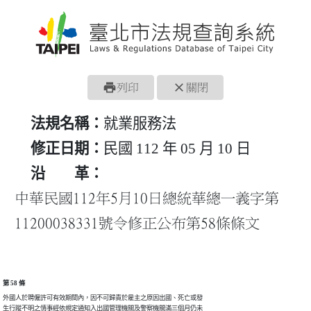
print
close
列印
關閉
法規名稱：
就業服務法
修正日期：
民國 112 年 05 月 10 日
沿 革：
中華民國112年5月10日總統華總一義字第
11200038331號令修正公布第58條條文
第 58 條
外國人於聘僱許可有效期間內，因不可歸責於雇主之原因出國、死亡或發

生行蹤不明之情事經依規定通知入出國管理機關及警察機關滿三個月仍未
