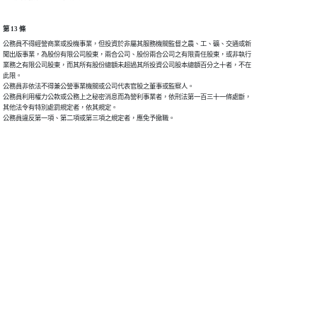
第 13 條
公務員不得經營商業或投機事業，但投資於非屬其服務機關監督之農、工、礦、交通或新

聞出版事業，為股份有限公司股東，兩合公司、股份兩合公司之有限責任股東，或非執行

業務之有限公司股東，而其所有股份總額未超過其所投資公司股本總額百分之十者，不在

此限。

公務員非依法不得兼公營事業機關或公司代表官股之董事或監察人。

公務員利用權力公款或公務上之秘密消息而為營利事業者，依刑法第一百三十一條處斷，

其他法令有特別處罰規定者，依其規定。
