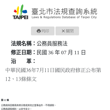
print
close
列印
關閉
法規名稱：
公務員服務法
修正日期：
民國 36 年 07 月 11 日
沿 革：
中華民國36年7月11日國民政府修正公布第
12、13條條文
第 12 條
公務員除因婚喪疾病分娩或其他正當事由外，不得請假。
