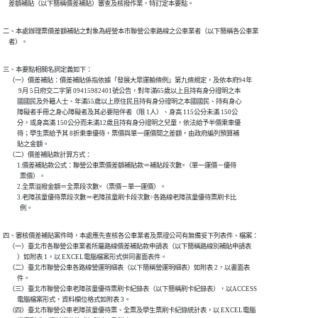
    差額補貼（以下簡稱價差補貼）審查及核撥作業，特訂定本要點。
二、本處辦理票價差額補貼之對象為經營本市聯營公車路線之公車業者（以下簡稱各公車業

    者）。
三、本要點相關名詞定義如下：

    （一）價差補貼：價差補貼係指依據「發展大眾運輸條例」第九條規定，及依本府94年

           9月 5日府交二字第 09415982401號公告，對年滿65歲以上且持有身分證明之本

          國國民及外籍人士、年滿55歲以上原住民且持有身分證明之本國國民、持有身心

          障礙者手冊之身心障礙者及其必要陪伴者（限 1人）、身高 115公分未滿 150公

          分，或身高滿 150公分而未滿12歲且持有身分證明之兒童，依法給予半價乘車優

          待；學生票給予其 8折乘車優待，票價與單一運價間之差額，由政府編列預算補

          貼之金額。

    （二）價差補貼款計算方式：

          1.價差補貼款公式：聯營公車票價差額補貼款＝補貼段次數×（單一運價－優待

            票價）。

          2.全票溢撥金額＝全票段次數×（票價－單一運價）。

          3.老障孩童優待票段次數＝老障孩童刷卡段次數÷各路線老障孩童優待票刷卡比

            例。
四、審核價差補貼案件時，本處應先查核各公車業者及票證公司有無備妥下列表件、檔案：

    （一）臺北市各聯營公車業者所屬路線價差補貼款申請表（以下簡稱路線別補貼申請表

          ）如附表 1，以 EXCEL電腦檔案形式併同書面表件。

    （二）臺北市聯營公車各路線營運明細表（以下簡稱營運明細表）如附表 2，以書面表

          件。

    （三）臺北市聯營公車老障孩童優待票刷卡紀錄表（以下簡稱刷卡紀錄表），以ACCESS

          電腦檔案形式，資料欄位格式如附表 3。

    （四）臺北市聯營公車老障孩童優待票、全票及學生票刷卡紀錄統計表，以 EXCEL電腦
