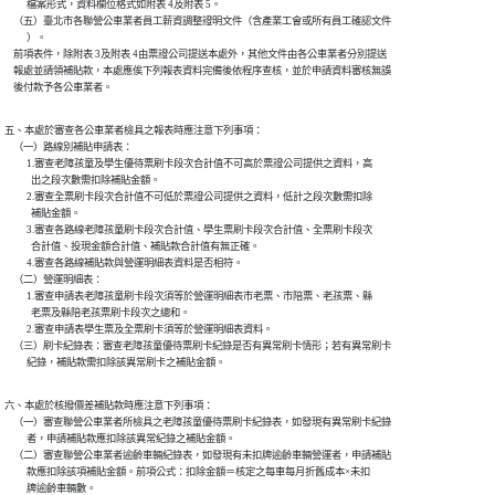
          檔案形式，資料欄位格式如附表 4及附表 5。

    （五）臺北市各聯營公車業者員工薪資調整證明文件（含產業工會或所有員工確認文件

          ）。

    前項表件，除附表 3及附表 4由票證公司提送本處外，其他文件由各公車業者分別提送

    報處並請領補貼款，本處應俟下列報表資料完備後依程序查核，並於申請資料審核無誤

    後付款予各公車業者。
五、本處於審查各公車業者檢具之報表時應注意下列事項：

    （一）路線別補貼申請表：

          1.審查老障孩童及學生優待票刷卡段次合計值不可高於票證公司提供之資料，高

            出之段次數需扣除補貼金額。

          2.審查全票刷卡段次合計值不可低於票證公司提供之資料，低計之段次數需扣除

            補貼金額。

          3.審查各路線老障孩童刷卡段次合計值、學生票刷卡段次合計值、全票刷卡段次

            合計值、投現金額合計值、補貼款合計值有無正確。

          4.審查各路線補貼款與營運明細表資料是否相符。

    （二）營運明細表：

          1.審查申請表老障孩童刷卡段次須等於營運明細表市老票、市陪票、老孩票、縣

            老票及縣陪老孩票刷卡段次之總和。

          2.審查申請表學生票及全票刷卡須等於營運明細表資料。

    （三）刷卡紀錄表：審查老障孩童優待票刷卡紀錄是否有異常刷卡情形；若有異常刷卡

          紀錄，補貼款需扣除該異常刷卡之補貼金額。
六、本處於核撥價差補貼款時應注意下列事項：

    （一）審查聯營公車業者所檢具之老障孩童優待票刷卡紀錄表，如發現有異常刷卡紀錄

          者，申請補貼款應扣除該異常紀錄之補貼金額。

    （二）審查聯營公車業者逾齡車輛紀錄表，如發現有未扣牌逾齡車輛營運者，申請補貼

          款應扣除該項補貼金額。前項公式：扣除金額＝核定之每車每月折舊成本×未扣

          牌逾齡車輛數。
