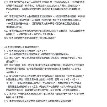
    （三）審查聯營公車業者第三人責任險投保稽查紀錄，如發現未投保者，申請補貼款應

          扣除該項補貼金額。前項公式：扣除金額＝核定之每車每月第三人責任險成本×

          未投保車輛數。（運價調整實施發布日起逾 2週未投保者則暫停撥付全數補貼款

          。）

    （四）審查聯營公車業者站名播報器建置稽查紀錄表，如發現未建置播報器者，申請補

          貼款應扣除該項補貼金額。前項公式：扣除金額＝核定之每車每月播報器相關成

          本×未建置播報器車輛數。（運價調整實施發布日起 3個月後未建置者則暫停撥

          付全數補貼款項）

    （五）審查聯營公車業者調薪證明是否依核定運價之調薪率調整薪資（包含公會或業者

          承諾部分），如有未調薪者，暫停撥付全數補貼款。

    （六）價差補貼款依各聯營公車業者分別核撥方式辦理。
七、本處辦理價差補貼之每月作業時程：

    （一）價差補貼款之審核核撥週期：每月 1次。

    （二）各公車業者與票證公司應於次月20日前將第四點資料提送報局。

    （三）審核作業中，如發現公車業者所檢具之資料有錯誤時，應限期於文到 5日內提

          送修正資料。

    （四）審核作業需 1個月，核定後將函知公車業者補貼款金額。如涉及中央政府或其他

          縣市政府應分攤部分，由公車業者檢據向中央政府或該縣市政府請款，必要時由

          本處協調之。

    （五）新北市政府交通局與本處應分攤對造所轄公車之補貼款價差，採預付方式辦理，

          依歷史運量估算後，將雙方應分攤之差額於每季第 1個月（每年 1月、 4月、 7

          月、10月）月底前將款項撥入臺北市公共運輸處帳戶，由本處併同支付公車業者

          ，實際運量及補貼款於每年 6月及12月各結算一次及核銷。新北市政府交通局倘

          未依約定在每季第 1個月底前預撥當季該市應分攤之補貼款，依前款規定辦理。

    （六）至於 101年度新北市政府交通局應分攤之補貼款，請儘速撥予本處，且由本處代

          為支付各公車業者。

    （七）本處將依據公車業者於文到 3日內提送之補貼款請款發票辦理撥款。