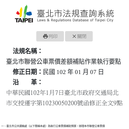
print
close
列印
關閉
法規名稱：
臺北市聯營公車票價差額補貼作業執行要點
修正日期：
民國 102 年 01 月 07 日
沿 革：
中華民國102年1月7日臺北市政府交通局北
市交授運字第10230050200號函修正全文9點
一、臺北市公共運輸處（以下簡稱本處）為執行公車票價補助預算，辦理本市聯營公車票價
