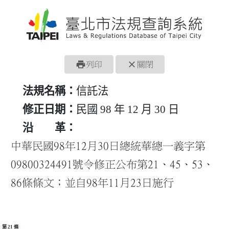
print
close
列印
關閉
法規名稱：
信託法
修正日期：
民國 98 年 12 月 30 日
沿 革：
中華民國98年12月30日總統華總一義字第
09800324491號令修正公布第21、45、53、
86條條文；並自98年11月23日施行
第 21 條