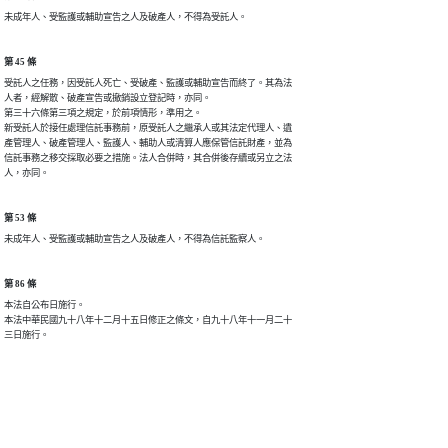
未成年人、受監護或輔助宣告之人及破產人，不得為受託人。
第 45 條
受託人之任務，因受託人死亡、受破產、監護或輔助宣告而終了。其為法

人者，經解散、破產宣告或撤銷設立登記時，亦同。

第三十六條第三項之規定，於前項情形，準用之。

新受託人於接任處理信託事務前，原受託人之繼承人或其法定代理人、遺

產管理人、破產管理人、監護人、輔助人或清算人應保管信託財產，並為

信託事務之移交採取必要之措施。法人合併時，其合併後存續或另立之法

人，亦同。
第 53 條
未成年人、受監護或輔助宣告之人及破產人，不得為信託監察人。
第 86 條
本法自公布日施行。

本法中華民國九十八年十二月十五日修正之條文，自九十八年十一月二十

三日施行。