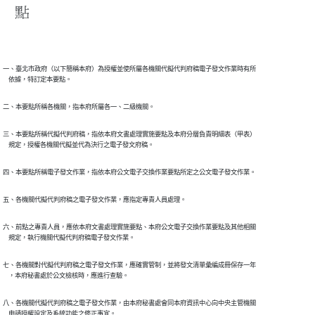
點
一、臺北市政府（以下簡稱本府）為授權並使所屬各機關代擬代判府稿電子發文作業時有所

    依據，特訂定本要點。
二、本要點所稱各機關，指本府所屬各一、二級機關。
三、本要點所稱代擬代判府稿，指依本府文書處理實施要點及本府分層負責明細表（甲表）

    規定，授權各機關代擬並代為決行之電子發文府稿。
四、本要點所稱電子發文作業，指依本府公文電子交換作業要點所定之公文電子發文作業。
五、各機關代擬代判府稿之電子發文作業，應指定專責人員處理。
六、前點之專責人員，應依本府文書處理實施要點、本府公文電子交換作業要點及其他相關

    規定，執行機關代擬代判府稿電子發文作業。
七、各機關對代擬代判府稿之電子發文作業，應確實管制，並將發文清單彙編成冊保存一年

    ，本府秘書處於公文檢核時，應進行查驗。
八、各機關代擬代判府稿之電子發文作業，由本府秘書處會同本府資訊中心向中央主管機關

    申請授權設定及系統功能之修正事宜。