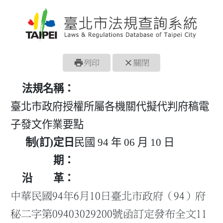
print
close
列印
關閉
法規名稱：
臺北市政府授權所屬各機關代擬代判府稿電
子發文作業要點
制(訂)定日
民國 94 年 06 月 10 日
期：
沿 革：
中華民國94年6月10日臺北市政府（94）府
秘二字第09403029200號函訂定發布全文11