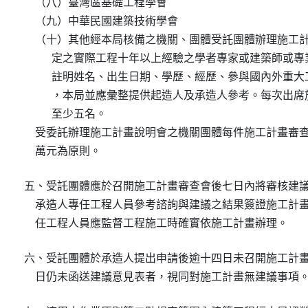
    （八）臺灣區基礎工程學會

    （九）中華民國建築技術學會

    （十）其他經本局核備之機關、團體受託團體辦理施工
          定之實際工程十年以上經驗之學者專家或建築師
          註明姓名、出生日期、學歷、經歷、參與國內外
          ，本局並應彙整提供起造人及承造人參考。每次
          至少五名。

    受委託辦理施工計畫說明會之機關團體每件施工計畫審
    萬元為原則。
五、受託團體應於召開施工計畫審查會後七日內將審核建議
    承造人專任工程人員參考諮詢與建議之結果簽證施工計
    任工程人員應監督工程施工時確實依施工計畫辦理。
六、受託團體於承造人提出申請後逾十四日未召開施工計畫
    日仍未函送建議意見表者，視同對施工計畫無建議事項