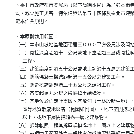
一、臺北市政府都市發展局（以下簡稱本局）為加強本市建
    質，減少施工災害，特依建築法第五十四條及臺北市建
    定本作業原則。
二、本原則適用範圍：

    （一）本市山坡地基地面積達三０００平方公尺涉及開
    （二）開挖深度超過十二公尺或地下室超過三層或開挖
          工程。

    （三）建築高度超過五十公尺或地上超過十五層之建築工
    （四）鋼筋混凝土樑跨距超過十五公尺之建築工程。

    （五）鋼骨樑跨距超過三十五公尺之建築工程。

    （六）高度超過九公尺之邊坡擋土結構物。

    （七）基地位於信義計畫區、基隆河（士林段新生地）
          區等地質敏感地區者（範圍如附圖），地下室開
          以上，或地下層開挖超過一層之建築物。

    （八）拆除執照工程其拆屋規模達地上十層以上之建築物
    （九）前項適用範圍外之一般性案件或情況特殊經本