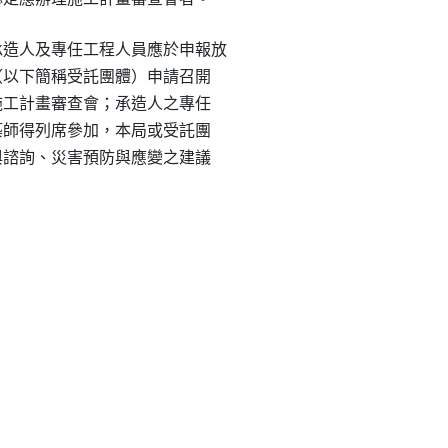
造人及專任工程人員應於申報放

（以下簡稱受託團體）申請召開

施工計畫審查會；承造人之專任

築師得列席參加，本局或受託團

與諮詢、災害預防與應變之建議

。