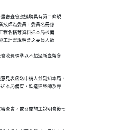
計畫審查會應遴聘具有第二條規

或專業技師為委員，委員名冊應

重大工程名稱等資料送本局核備

出席施工計畫說明會之委員人數

查會收費標準以不超過新臺幣參

意見表函送申請人並副知本局，

畫送本局備查，監造建築師及專

審查會，或召開施工說明會後七

。