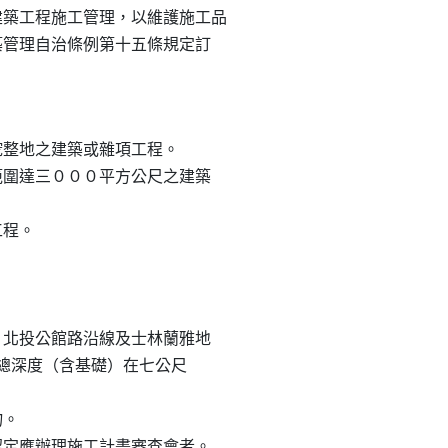
築工程施工管理，以維護施工品

築管理自治條例第十五條規定訂

挖整地之建築或雜項工程。

範圍達三０００平方公尺之建築

程。

、北投公館路沿線及士林蘭雅地

挖之總深度（含基礎）在七公尺

。

局認定應辦理施工計畫審查會者。