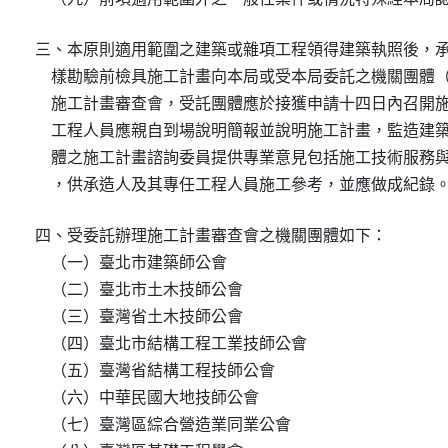
三、本原則適用範圍之建築或雜項工程領得建築執照後，承
    樣勘驗前檢具施工計畫向本局或受本局委託之機關團體
    施工計畫審查會，受託團體應於接獲申請十四日內召開
    工程人員應親自到場說明簡報並說明施工計畫，監造建
    體之施工計畫諮詢委員提供專業意見包括施工技術服務
    ，供承造人及其專任工程人員施工參考，並應做成紀錄
四、受委託辦理施工計畫審查會之機關團體如下：

    （一）臺北市建築師公會

    （二）臺北市土木技師公會

    （三）臺灣省土木技師公會

    （四）臺北市結構工程工業技師公會

    （五）臺灣省結構工程技師公會

    （六）中華民國大地技師公會

    （七）臺灣區綜合營造業同業公會
