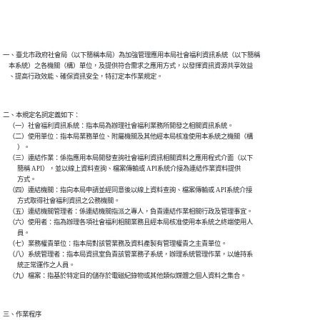
一、臺北市政府社會局（以下簡稱本局）為加強管理應用本局社會福利資訊系統（以下簡稱

    本系統）之各機關（構）單位，及提供符合需求之應用方式，以發揮資訊資源共享效益

二、本規定名詞定義如下：

    （一）社會福利資訊系統：指本局為辦理社會福利業務所開發之相關資訊系統。

    （二）使用單位：指本局業務單位、附屬機關及其他經本局核准使用本系統之機關（構

          ）。

    （三）連結作業：係指應用本局開發查詢社會福利資訊相關資料之應用程式介面（以下

          簡稱 API），並以線上資料查詢、檔案傳輸或 API系統介接為連結作業資料提供

          方式。

    （四）連結機關：指向本局申請並經同意後以線上資料查詢、檔案傳輸或 API系統介接

          方式取得社會福利資訊之公務機關。

    （五）連結機關管理者：係連結機關指派之專人，負責連結作業相關行政及管理事宜。

    （六）使用者：指為辦理各項社會福利相關業務且經本局核准使用本系統之終端使用人

          員。

    （七）業務權責單位：指本局對該管業務及資料產製有管理權責之主責單位。

    （八）系統管理者：指本局資訊室負責該管業務子系統，辦理系統管理作業，以維持系

          統正常運作之人員。

三、作業程序
