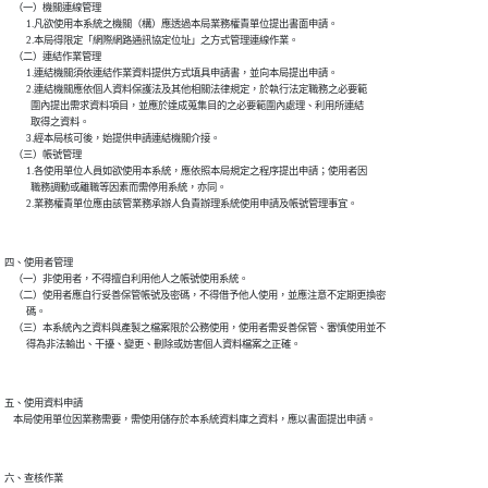
    （一）機關連線管理

          1.凡欲使用本系統之機關（構）應透過本局業務權責單位提出書面申請。

          2.本局得限定「網際網路通訊協定位址」之方式管理連線作業。

    （二）連結作業管理

          1.連結機關須依連結作業資料提供方式填具申請書，並向本局提出申請。

          2.連結機關應依個人資料保護法及其他相關法律規定，於執行法定職務之必要範

            圍內提出需求資料項目，並應於達成蒐集目的之必要範圍內處理、利用所連結

            取得之資料。

          3.經本局核可後，始提供申請連結機關介接。

    （三）帳號管理

          1.各使用單位人員如欲使用本系統，應依照本局規定之程序提出申請；使用者因

            職務調動或離職等因素而需停用系統，亦同。

四、使用者管理

    （一）非使用者，不得擅自利用他人之帳號使用系統。

    （二）使用者應自行妥善保管帳號及密碼，不得借予他人使用，並應注意不定期更換密

          碼。

    （三）本系統內之資料與產製之檔案限於公務使用，使用者需妥善保管、審慎使用並不

五、使用資料申請

六、查核作業
