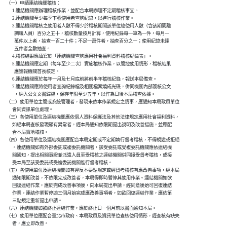
    （一）申請連結機關稽核：

          1.連結機關應辦理稽核作業，並配合本局辦理不定期稽核事宜。

          2.連結機關至少每季下載使用者查詢紀錄，以進行稽核作業。

          3.連結機關稽核之使用者人數不得少於稽核期間該單位總使用人數（含該期間離

            調職人員）百分之五十，稽核數量按月計算，使用紀錄每一筆為一件，每月一

            萬件以上者，抽查一百二十件；不足一萬件者，抽查百分之一；使用紀錄未達

            五件者全數抽查。

          4.稽核結果應填寫於「連結機關查詢應用社會福利資料稽核紀錄表」。

          5.連結機關應定期（每年至少二次）實施稽核作業，以管控使用情形，稽核結果

            應簽報機關首長核定。

          6.連結機關應於每年一月及七月底前將前半年稽核紀錄，報送本局備查。

          7.連結機關應將使用者查詢紀錄檔及相關檔案燒成光碟，併同機關內部簽核公文

            ，納入公文文書歸檔，保存年限至少五年，以作為日後本局稽查依據。

    （二）使用單位主管或系統管理者，發現未依本作業規定之情事，應通知本局政風單位

          會同資訊單位處理。

    （三）各使用單位及連結機關應依個人資料保護法及其他法律規定應用社會福利資料，

          如經本局查核發現顯有異常者，經本局通知依限期提出說明及改善措施，並應配

          合本局實地稽核。

    （四）各使用單位及連結機關應配合本局定期或不定期執行督考稽核，不得規避或拒絕

          。連結機關如有外部委託或複委託機關者，該受委託或受複委託機關應依連結機

          關通知，提出相關事證並派遣人員至受稽核之連結機關併同接受督考稽核，或接

          受本局至該受委託或受複委託機關進行督考稽核。

    （五）各使用單位及連結機關如有違反本要點規定或經督考稽核有應改善事項，經本局

          通知限期改善，不依限完成改善者，本局得即時暫停其使用作業。連結機關如欲

          回復連結作業，應於完成改善事項後，向本局提出申請，經同意後始可回復連結

          作業。連結作業暫停逾三個月始完成應改善事項者，如欲回復連結作業，應依第

          三點規定重新提出申請。

    （六）連結機關如欲終止連結作業，應於終止日一個月前以書面通知本局。

    （七）使用單位應配合臺北市政府、本局政風及資訊單位查核使用情形，經查核有缺失

          者，應立即改善。
