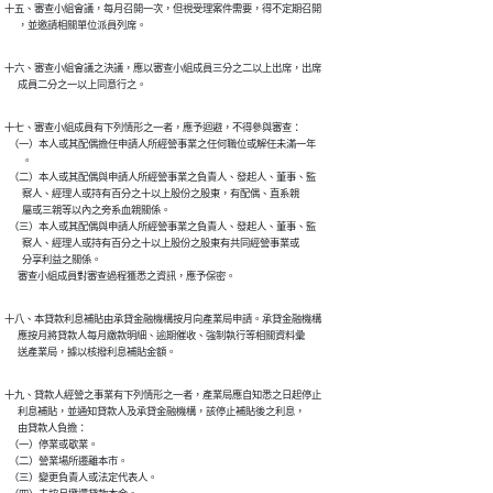
十五、審查小組會議，每月召開一次，但視受理案件需要，得不定期召開

      ，並邀請相關單位派員列席。
十六、審查小組會議之決議，應以審查小組成員三分之二以上出席，出席

      成員二分之一以上同意行之。
十七、審查小組成員有下列情形之一者，應予迴避，不得參與審查：

  （一）本人或其配偶擔任申請人所經營事業之任何職位或解任未滿一年

        。

  （二）本人或其配偶與申請人所經營事業之負責人、發起人、董事、監

        察人、經理人或持有百分之十以上股份之股東，有配偶、直系親

        屬或三親等以內之旁系血親關係。

  （三）本人或其配偶與申請人所經營事業之負責人、發起人、董事、監

        察人、經理人或持有百分之十以上股份之股東有共同經營事業或

        分享利益之關係。

      審查小組成員對審查過程獲悉之資訊，應予保密。
十八、本貸款利息補貼由承貸金融機構按月向產業局申請。承貸金融機構

      應按月將貸款人每月繳款明細、逾期催收、強制執行等相關資料彙

      送產業局，據以核撥利息補貼金額。
十九、貸款人經營之事業有下列情形之一者，產業局應自知悉之日起停止

      利息補貼，並通知貸款人及承貸金融機構，該停止補貼後之利息，

      由貸款人負擔：

  （一）停業或歇業。

  （二）營業場所遷離本市。

  （三）變更負責人或法定代表人。
