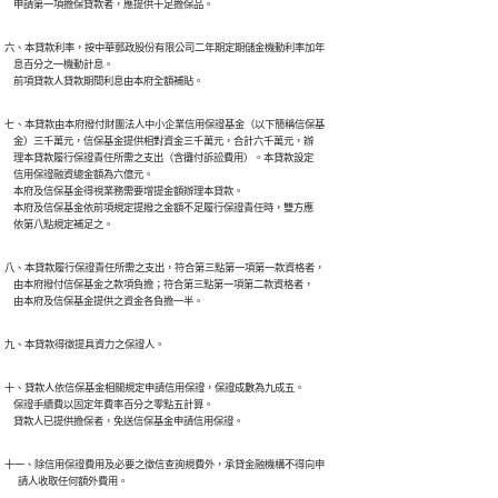
    申請第一項擔保貸款者，應提供十足擔保品。
六、本貸款利率，按中華郵政股份有限公司二年期定期儲金機動利率加年

    息百分之一機動計息。

    前項貸款人貸款期間利息由本府全額補貼。
七、本貸款由本府撥付財團法人中小企業信用保證基金（以下簡稱信保基

    金）三千萬元，信保基金提供相對資金三千萬元，合計六千萬元，辦

    理本貸款履行保證責任所需之支出（含攤付訴訟費用）。本貸款設定

    信用保證融資總金額為六億元。

    本府及信保基金得視業務需要增提金額辦理本貸款。

    本府及信保基金依前項規定提撥之金額不足履行保證責任時，雙方應

    依第八點規定補足之。
八、本貸款履行保證責任所需之支出，符合第三點第一項第一款資格者，

    由本府撥付信保基金之款項負擔；符合第三點第一項第二款資格者，

    由本府及信保基金提供之資金各負擔一半。
九、本貸款得徵提具資力之保證人。
十、貸款人依信保基金相關規定申請信用保證，保證成數為九成五。

    保證手續費以固定年費率百分之零點五計算。

    貸款人已提供擔保者，免送信保基金申請信用保證。
十一、除信用保證費用及必要之徵信查詢規費外，承貸金融機構不得向申

      請人收取任何額外費用。