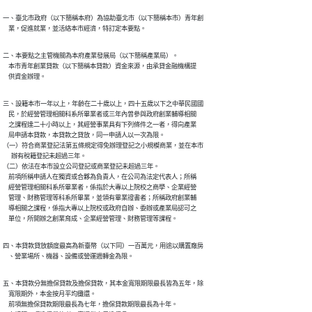
一、臺北市政府（以下簡稱本府）為協助臺北市（以下簡稱本市）青年創

    業，促進就業，並活絡本市經濟，特訂定本要點。
二、本要點之主管機關為本府產業發展局（以下簡稱產業局）。

    本市青年創業貸款（以下簡稱本貸款）資金來源，由承貸金融機構提

    供資金辦理。
三、設籍本市一年以上，年齡在二十歲以上，四十五歲以下之中華民國國

    民，於經營管理相關科系所畢業者或三年內曾參與政府創業輔導相關

    之課程達二十小時以上，其經營事業具有下列條件之一者，得向產業

    局申請本貸款，本貸款之貸放，同一申請人以一次為限。

（一）符合商業登記法第五條規定得免辦理登記之小規模商業，並在本市

      辦有稅籍登記未超過三年。

（二）依法在本市設立公司登記或商業登記未超過三年。

    前項所稱申請人在獨資或合夥為負責人，在公司為法定代表人；所稱

    經營管理相關科系所畢業者，係指於大專以上院校之商學、企業經營

    管理、財務管理等科系所畢業，並領有畢業證書者；所稱政府創業輔

    導相關之課程，係指大專以上院校或政府自辦、委辦或產業局認可之

    單位，所開辦之創業育成、企業經營管理、財務管理等課程。
四、本貸款貸放額度最高為新臺幣（以下同）一百萬元，用途以購置廠房

    、營業場所、機器、設備或營運週轉金為限。
五、本貸款分無擔保貸款及擔保貸款，其本金寬限期限最長皆為五年，除

    寬限期外，本金按月平均攤還。

    前項無擔保貸款期限最長為七年，擔保貸款期限最長為十年。
