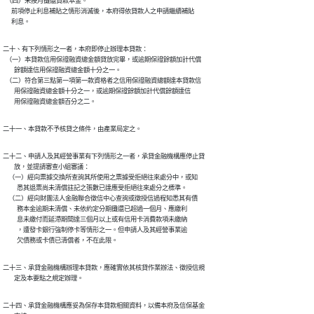
  （四）未按月攤還貸款本金。

      前項停止利息補貼之情形消滅後，本府得依貸款人之申請繼續補貼

      利息。
二十、有下列情形之一者，本府即停止辦理本貸款：

  （一）本貸款信用保證融資總金額貸放完畢，或逾期保證餘額加計代償

        餘額達信用保證融資總金額十分之一。

  （二）符合第三點第一項第一款資格者之信用保證融資總額達本貸款信

        用保證融資總金額十分之一，或逾期保證餘額加計代償餘額達信

        用保證融資總金額百分之二。
二十一、本貸款不予核貸之條件，由產業局定之。
二十二、申請人及其經營事業有下列情形之一者，承貸金融機構應停止貸

        放，並提請審查小組審議：

    （一）經向票據交換所查詢其所使用之票據受拒絕往來處分中，或知

          悉其退票尚未清償註記之張數已達應受拒絕往來處分之標準。

    （二）經向財團法人金融聯合徵信中心查詢或徵授信過程知悉其有債

          務本金逾期未清償、未依約定分期攤還已超過一個月、應繳利

          息未繳付而延滯期間達三個月以上或有信用卡消費款項未繳納

          ，遭發卡銀行強制停卡等情形之一。但申請人及其經營事業逾

          欠債務或卡債已清償者，不在此限。
二十三、承貸金融機構辦理本貸款，應確實依其核貸作業辦法、徵授信規

        定及本要點之規定辦理。
二十四、承貸金融機構應妥為保存本貸款相關資料，以備本府及信保基金
