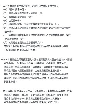
十二、本貸款應由申請人檢具下列書件向產業局提出申請：

  （一）貸款申請書一份。

  （二）申請人國民身分證正反面影本一份。

  （三）事業或創業計畫書一份。

  （四）切結書一份。

  （五）稅籍登記證明、公司登記或商業登記證明文件一份。

  （六）申請人及其經營事業之財團法人金融聯合徵信中心綜合信用報告

        各一份。

  （七）經營管理相關科系所之畢業證書或參與政府創業輔導相關之課程

        結業證明文件一份。

  （八）其他經產業局指定之必要證明文件。

      前項第六款得經申請人及其經營事業同意由承貸金融機構協助申請

      ，但申請費用由申請人自行負擔。
十三、本貸款由產業局設置臺北市青年創業融資貸款審查小組（以下簡稱

      審查小組），就申請人之資格、財務結構、資金用途、營業情況、

      產業前景、事業或創業計畫、貸款額度、貸款期限及寬限期年限等

      事項進行審查，經審查通過者，由產業局發給核定通知書。

      申請人應於核定通知書送達之次日起三個月內，向承貸金融機構辦

      理貸款，逾期未辦理者核定通知書失其效力，申請人應向產業局重

      新提出申請。
十四、審查小組成員九人，其中一人為召集人，由產業局局長兼任；餘由

      產業局、財政局、勞工局、臺北市商業處、信保基金、臺北市會計

      師公會指派代表各一人與承貸金融機構指派代表二人兼任。

      審查小組成員均為無給職，須親自出席會議，不得代理。