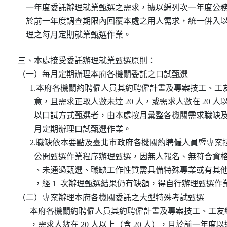
    一年度委託辦理就業甄選之需求，據以編列次一年度公務
    於前一年度調查期限內回覆本處之用人需求，統一併入以
    理之每月定期就業甄選作業。
三、本處接受委託辦理就業甄選原則：

（一）每月定期辦理本府各機關委託之口試甄選

      1.本府各機關約聘僱人員其約聘僱計畫及專案技工、工
        意，且需求正取人數未達 20 人，或需求人數在 20 人
        以口試方式甄選者，由本處按月彙整各機關需求職缺
        月定期辦理口試甄選作業。

      2.職缺依本要點及臺北市政府各機關約聘僱人員暨專案
        公開甄選作業程序辦理甄選，因無人報名、無符合資
        、未通過甄選、職缺工作性質需具備特殊專業或有其
        ，經 1  次辦理甄選結果仍有缺額，得自行辦理甄選作業
（二）專案辦理本府各機關委託之大型特殊考試甄選

      本府各機關約聘僱人員其約聘僱計畫及專案技工、工友
      ，需求人數在 20 人以上（含 20 人），且於前一年度以