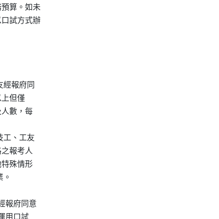
預算。如未

口試方式辦

友經報府同

以上但僅

及人數，每

技工、工友

格之報考人

他特殊情形

。

經報府同意

運用口試
