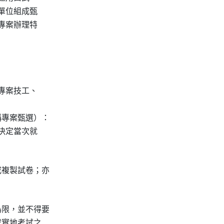
單位組成甄

專案辦理特

專案技工、

專案甄選）：

決定當次就

複製試卷；亦

限，並不得要

實地考試之
