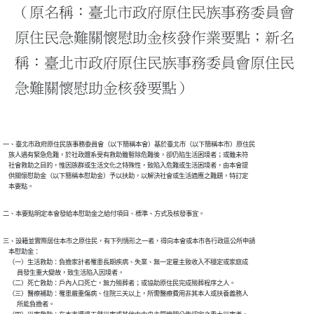
（原名稱：臺北市政府原住民族事務委員會
原住民急難關懷慰助金核發作業要點；新名
稱：臺北市政府原住民族事務委員會原住民
急難關懷慰助金核發要點）
一、臺北市政府原住民族事務委員會（以下簡稱本會）基於臺北市（以下簡稱本市）原住民

    族人遇有緊急危難，於社政體系受有救助雖暫除危難後，卻仍陷生活困境者；或雖未符

    社會救助之目的，惟因族群或生活文化之特殊性，致陷入危難或生活困境者，由本會提

    供關懷慰助金（以下簡稱本慰助金）予以扶助，以解決社會或生活適應之難題，特訂定

    本要點。
二、本要點明定本會發給本慰助金之給付項目、標準、方式及核發事宜。
三、設籍並實際居住本市之原住民，有下列情形之一者，得向本會或本市各行政區公所申請

    本慰助金：

    （一）生活救助：負擔家計者罹患長期疾病、失業、無一定雇主致收入不穩定或家庭成

          員發生重大變故，致生活陷入因境者。

    （二）死亡救助：戶內人口死亡，無力殮葬者；或協助原住民完成殮葬程序之人。

    （三）醫療補助：罹患嚴重傷病、住院三天以上，所需醫療費用非其本人或扶養義務人

          所能負擔者。
