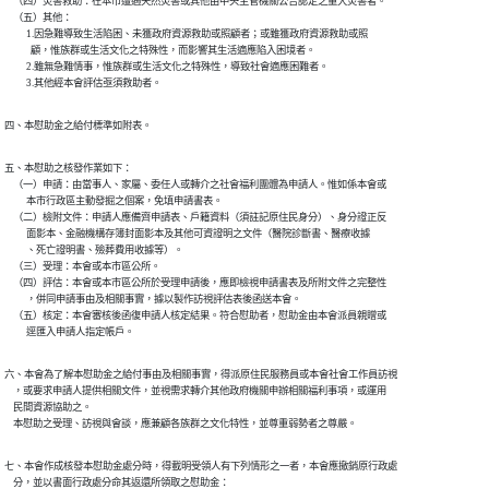
    （四）災害救助：在本市遭遇天然災害或其他由中央主管機關公告認定之重大災害者。

    （五）其他：

          1.因急難導致生活陷困、未獲政府資源救助或照顧者；或雖獲政府資源救助或照

            顧，惟族群或生活文化之特殊性，而影響其生活適應陷入困境者。

          2.雖無急難情事，惟族群或生活文化之特殊性，導致社會適應困難者。

          3.其他經本會評估亟須救助者。
四、本慰助金之給付標準如附表。
五、本慰助之核發作業如下：

    （一）申請：由當事人、家屬、委任人或轉介之社會福利團體為申請人。惟如係本會或

          本市行政區主動發掘之個案，免填申請書表。

    （二）檢附文件：申請人應備齊申請表、戶籍資料（須註記原住民身分）、身分證正反

          面影本、金融機構存簿封面影本及其他可資證明之文件（醫院診斷書、醫療收據

          、死亡證明書、殮葬費用收據等）。

    （三）受理：本會或本市區公所。

    （四）評估：本會或本市區公所於受理申請後，應即檢視申請書表及所附文件之完整性

          ，併同申請事由及相關事實，據以製作訪視評估表後函送本會。

    （五）核定：本會審核後函復申請人核定結果。符合慰助者，慰助金由本會派員親贈或

          逕匯入申請人指定帳戶。
六、本會為了解本慰助金之給付事由及相關事實，得派原住民服務員或本會社會工作員訪視

    ，或要求申請人提供相關文件，並視需求轉介其他政府機關申辦相關福利事項，或運用

    民間資源協助之。

    本慰助之受理、訪視與會談，應兼顧各族群之文化特性，並尊重弱勢者之尊嚴。
七、本會作成核發本慰助金處分時，得載明受領人有下列情形之一者，本會應撤銷原行政處

    分，並以書面行政處分命其返還所領取之慰助金：
