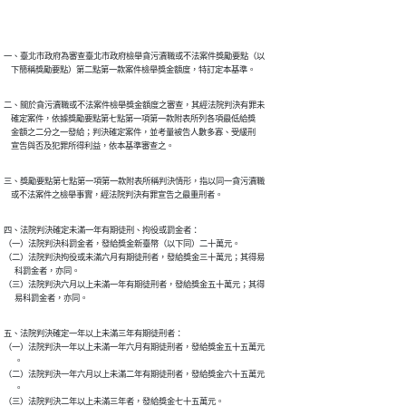
一、臺北市政府為審查臺北市政府檢舉貪污瀆職或不法案件獎勵要點（以

    下簡稱獎勵要點）第二點第一款案件檢舉獎金額度，特訂定本基準。
二、關於貪污瀆職或不法案件檢舉獎金額度之審查，其經法院判決有罪未

    確定案件，依據獎勵要點第七點第一項第一款附表所列各項最低給獎

    金額之二分之一發給；判決確定案件，並考量被告人數多寡、受緩刑

    宣告與否及犯罪所得利益，依本基準審查之。
三、獎勵要點第七點第一項第一款附表所稱判決情形，指以同一貪污瀆職

    或不法案件之檢舉事實，經法院判決有罪宣告之最重刑者。
四、法院判決確定未滿一年有期徒刑、拘役或罰金者：

（一）法院判決科罰金者，發給獎金新臺幣（以下同）二十萬元。

（二）法院判決拘役或未滿六月有期徒刑者，發給獎金三十萬元；其得易

      科罰金者，亦同。

（三）法院判決六月以上未滿一年有期徒刑者，發給獎金五十萬元；其得

      易科罰金者，亦同。
五、法院判決確定一年以上未滿三年有期徒刑者：

（一）法院判決一年以上未滿一年六月有期徒刑者，發給獎金五十五萬元

      。

（二）法院判決一年六月以上未滿二年有期徒刑者，發給獎金六十五萬元

      。

（三）法院判決二年以上未滿三年者，發給獎金七十五萬元。