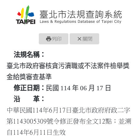
print
close
列印
關閉
法規名稱：
臺北市政府審核貪污瀆職或不法案件檢舉獎
金給獎審查基準
修正日期：
民國 114 年 06 月 17 日
沿 革：
中華民國114年6月17日臺北市政府府政二字
第1143005309號令修正發布全文12點；並溯
自114年6月11日生效