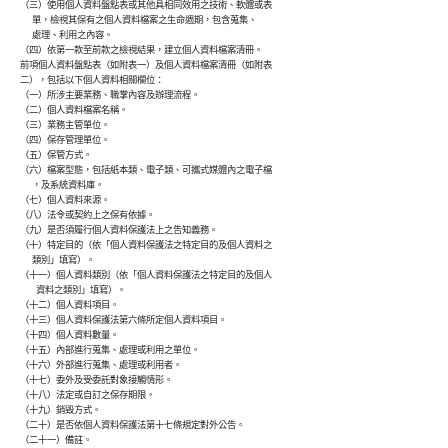
        （三）使用個人資料盤點表或其他具相同效用之技術、軟體或表

              單，檢視其保有之個人資料檔案之生命週期，包含蒐集、

              處理、利用之內容。

        （四）依第一款至前款之檢視結果，建立個人資料檔案清冊。

        前項個人資料盤點表（如附表一）及個人資料檔案清冊（如附表

        二），包括以下個人資料相關欄位：

        （一）所涉主要業務、職掌內容及辦理流程。

        （二）個人資料檔案名稱。

        （三）業務主管單位。

        （四）保存管理單位。

        （五）保管方式。

        （六）檔案型態，包括紙本類、電子類、可攜式媒體內之電子檔

              ，及系統資料庫。

        （七）個人資料來源。

        （八）法令或契約上之保有依據。

        （九）是否須履行個人資料保護法上之告知義務。

        （十）特定目的（依「個人資料保護法之特定目的及個人資料之

              類別」填寫）。

        （十一）個人資料類別（依「個人資料保護法之特定目的及個人

                資料之類別」填寫）。

        （十二）個人資料項目。

        （十三）個人資料保護法第六條所定個人資料項目。

        （十四）個人資料數量。

        （十五）內部進行蒐集、處理或利用之單位。

        （十六）外部進行蒐集、處理或利用者。

        （十七）委外及受委託對象接觸情形。

        （十八）法定或自訂之保存期限。

        （十九）銷毀方式。

        （二十）是否依個人資料保護法第十七條規定對外公告。
