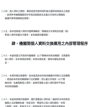
二十四、個人資料之刪除，應檢查是否達到資料無法還原或再組合之程度

        ，並得參考機關檔案保存年限及銷毀辦法及臺北市政府公務機密

二十五、各科室將個人資料作國際傳輸前，應確認法令限制及他國（境）

肆、機關間個人資料交換運用之內部管理程序
二十六、本處與臺北市政府所屬機關（以下簡稱本府其他機關）交換運用

        個人資料，依本章規定辦理；本章未規定者，適用本要點其他規

二十七、本章所稱交換運用，指本處為與本府其他機關共同執行法定職務

        ，或協助本府其他機關執行法定職務，而以臺北市政府（以下簡

        稱本府）名義蒐集個人資料，並將所蒐集之個人資料提供予各該

二十八、本處為辦理交換運用，應於蒐集個人資料前，確認所涉本府其他

        機關之法定職務依據、特定目的、需提供之個人資料類別、利用

        之期間、地區、對象及方式，經簽會臺北市政府法務局並簽報本
