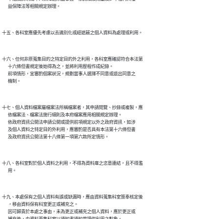
十六、任何非原蒐集目的之特定目的外之利用，各科室應確認符合本法第

      十六條但書規定後始得為之，並將利用歷程作成紀錄。

      前項情形，宜審酌個案狀況，規劃當事人選擇不同意或退出同意之

十七、個人資料檔案屬檔案法所稱檔案者，其申請閱覽、抄錄或複製，應

      依檔案法、檔案法施行細則及本府檔案應用相關規定辦理。

      依政府資訊公開法申請公開或提供前項規定以外之政府資訊，如涉

      及個人資料之特定目的外利用，應審酌是否具有本法第十六條但書

十八、各科室對於個人資料之利用，不得為資料庫之恣意連結，且不得濫

十九、本處保有之個人資料有誤或缺漏時，應由資料蒐集科室簽奉核定後

      ，移由資料保有科室更正或補充之。

      因可歸責於本處之事由，未為更正或補充之個人資料，應於更正或
