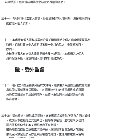
三十一、各科室提供當事人閱覽、抄錄或複製個人資料前，應確認未同時

三十二、本處保有個人資料檔案以公開於機關網站之個人資料保護專區為

        原則，並應於建立個人資料檔案後一個月內為之；更新檔案時，

        亦同。

        為確保當事人有充分表達意見機會及申訴管道，本處網站之個人

陸、委外監督
三十三、各科室研擬業務委外招標文件時，應就委外範圍擬定投標廠商須

        具備個人資料保護管理能力，於招標文件訂定評選項目或於採購

        契約訂定監督事項及罰則條款，並將本要點列入採購契約文件供

三十四、契約終止、解除或屆滿時，廠商應返還或刪除所保有之個人資料

        ，或交接本處指定之其他單位，刪除存取權限，並切結未以任何

        形式保留備份或影本；續約廠商不在此限。

        履約期間廠商員工離職或留職停薪，應說明所負責系統之存取權

        限及完成鎖定帳號或停止系統權限之時點，並應更換離職或留職
