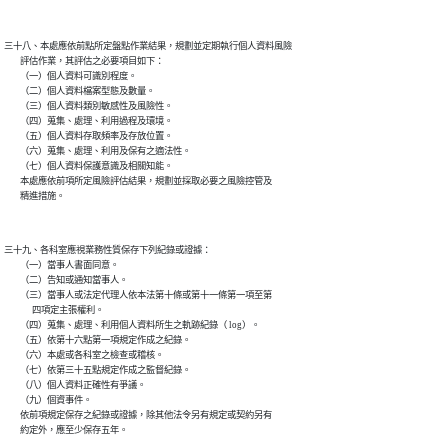
三十八、本處應依前點所定盤點作業結果，規劃並定期執行個人資料風險

        評估作業，其評估之必要項目如下：

        （一）個人資料可識別程度。

        （二）個人資料檔案型態及數量。

        （三）個人資料類別敏感性及風險性。

        （四）蒐集、處理、利用過程及環境。

        （五）個人資料存取頻率及存放位置。

        （六）蒐集、處理、利用及保有之適法性。

        （七）個人資料保護意識及相關知能。

        本處應依前項所定風險評估結果，規劃並採取必要之風險控管及

三十九、各科室應視業務性質保存下列紀錄或證據：

        （一）當事人書面同意。

        （二）告知或通知當事人。

        （三）當事人或法定代理人依本法第十條或第十一條第一項至第

              四項定主張權利。

        （四）蒐集、處理、利用個人資料所生之軌跡紀錄（ log）。

        （五）依第十六點第一項規定作成之紀錄。

        （六）本處或各科室之檢查或稽核。

        （七）依第三十五點規定作成之監督紀錄。

        （八）個人資料正確性有爭議。

        （九）個資事件。

        依前項規定保存之紀錄或證據，除其他法令另有規定或契約另有
