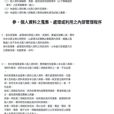
    （二）個人資料被竊取、洩漏、竄改或其他侵害事件（以下簡稱個資

          事件）之民眾聯繫單一窗口。

    （三）本處個人資料專人名冊之製作及更新。

參、個人資料之蒐集、處理或利用之內部管理程序
十、各科室蒐集、處理或利用個人資料，其類別、數量及接觸人員，應符

    合本法第五條比例原則，以處理法定職務必要範圍內為限，儘量以蒐

    集最少且不含本法第六條所定個人資料為原則。

    各科室蒐集、處理或利用個人資料之特定目的，以本處已依適當方式

十一、各科室蒐集當事人個人資料時，應明確告知當事人本法第八條第一

      項所列事項。但符合本法第八條第二項規定情形之一者，不在此限

      。

      各科室蒐集非由當事人提供之個人資料，應於處理或利用前，向當

      事人告知個人資料來源及本法第八條第一項第一款至第五款所列事

      項。但符合本法第九條第二項第一款至第四款規定情形之一者，不

      在此限。

      依前二項規定為告知，其告知事項內容應使用通俗、簡淺易懂之語

      文，避免使用艱深費解之詞彙。

      依第一項及第二項規定為告知，如有委託或共同蒐集、處理或利用

      個人資料，應同時告知委託或共同利用情形。

      依第一項及第二項規定為告知，得以言詞、書面、電話、簡訊、電

      子郵件、傳真、電子文件、明顯或適當處所之公告或其他足以使當
