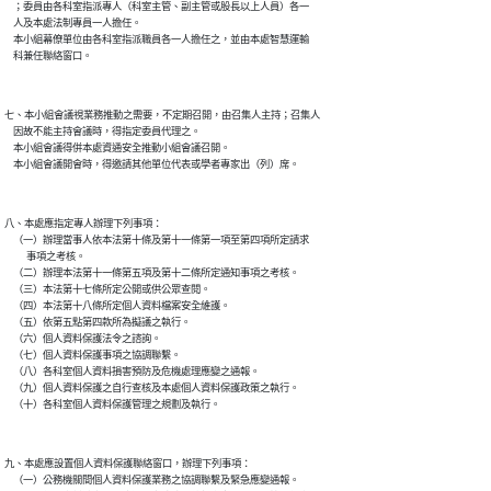
    ；委員由各科室指派專人（科室主管、副主管或股長以上人員）各一

    人及本處法制專員一人擔任。

    本小組幕僚單位由各科室指派職員各一人擔任之，並由本處智慧運輸

七、本小組會議視業務推動之需要，不定期召開，由召集人主持；召集人

    因故不能主持會議時，得指定委員代理之。

    本小組會議得併本處資通安全推動小組會議召開。

八、本處應指定專人辦理下列事項：

    （一）辦理當事人依本法第十條及第十一條第一項至第四項所定請求

          事項之考核。

    （二）辦理本法第十一條第五項及第十二條所定通知事項之考核。

    （三）本法第十七條所定公開或供公眾查閱。

    （四）本法第十八條所定個人資料檔案安全維護。

    （五）依第五點第四款所為擬議之執行。

    （六）個人資料保護法令之諮詢。

    （七）個人資料保護事項之協調聯繫。

    （八）各科室個人資料損害預防及危機處理應變之通報。

    （九）個人資料保護之自行查核及本處個人資料保護政策之執行。

九、本處應設置個人資料保護聯絡窗口，辦理下列事項：

    （一）公務機關間個人資料保護業務之協調聯繫及緊急應變通報。
