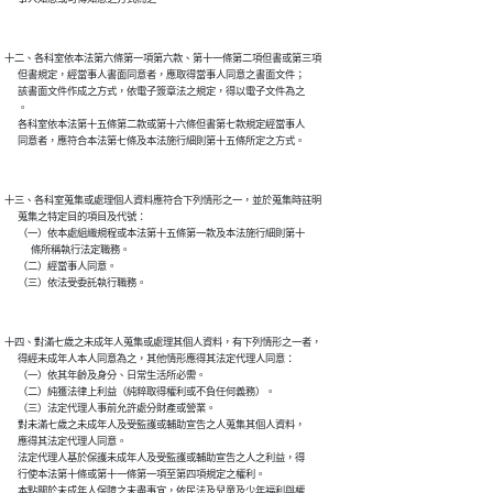
十二、各科室依本法第六條第一項第六款、第十一條第二項但書或第三項

      但書規定，經當事人書面同意者，應取得當事人同意之書面文件；

      該書面文件作成之方式，依電子簽章法之規定，得以電子文件為之

      。

      各科室依本法第十五條第二款或第十六條但書第七款規定經當事人

十三、各科室蒐集或處理個人資料應符合下列情形之一，並於蒐集時註明

      蒐集之特定目的項目及代號：

      （一）依本處組織規程或本法第十五條第一款及本法施行細則第十

            條所稱執行法定職務。

      （二）經當事人同意。

十四、對滿七歲之未成年人蒐集或處理其個人資料，有下列情形之一者，

      得經未成年人本人同意為之，其他情形應得其法定代理人同意：

      （一）依其年齡及身分、日常生活所必需。

      （二）純獲法律上利益（純粹取得權利或不負任何義務）。

      （三）法定代理人事前允許處分財產或營業。

      對未滿七歲之未成年人及受監護或輔助宣告之人蒐集其個人資料，

      應得其法定代理人同意。

      法定代理人基於保護未成年人及受監護或輔助宣告之人之利益，得

      行使本法第十條或第十一條第一項至第四項規定之權利。

      本點關於未成年人保障之未盡事宜，依民法及兒童及少年福利與權
