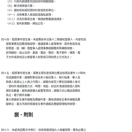
        （八）行政內部調查完成前保存相關證據。

        （九）解決或修復方案。

        （十）通知保有相同資料科室或其他單位。

        （十一）洽商專業人員協助或進駐處理。

        （十二）涉及刑事責任者，移請檢警鑑識或調查。

四十四、個資事件發生後，本處應依本法第十二條通知當事人，內容包括

        侵害事實及因應措施說明、建議當事人處理事項、提供查詢及協

        助管道、賠（補）償當事人處理事務相關費用等補救措施。

        前項通知，指以言詞、書面、電話、簡訊、電子郵件、傳真、電

四十五、個資事件發生後，業務主管科室或單位應自知悉該事件 1小時內

        完成通報作業。通報對象包括本小組召集人、執行秘書、專人及

        政風人員或以上人員之代理人；通報內容至少應包括通報人身分

        、資料外洩或侵害方式、時間、地點、初估外洩或侵害個人資料

        類別及數量、避免損害擴大處置等資訊；通報方式以電話或簡訊

        為主，電子郵件為輔。

        重大資通安全事件通報及應變作業，應依資通安全事件通報及應

捌、附則
四十六、本處為因應法令修訂、技術發展或強化人格權保障，應為必要之
