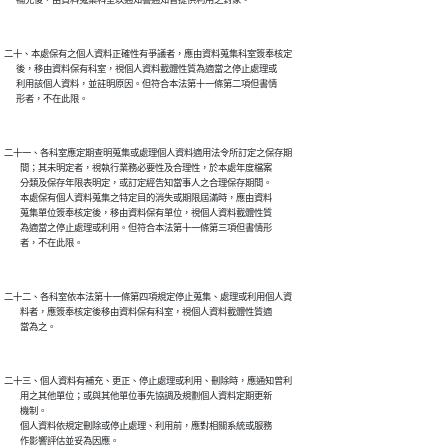
二十、本處保有之個人資料正確性有爭議者，應由資料蒐集科室簽奉核定

      後，移由資料保有科室，視個人資料載體性質為適當之停止處理或

      利用該個人資料，並註明原因。但符合本法第十一條第二項但書情

二十一、各科室應定期查明蒐集或處理個人資料適用法令所訂定之保存期

        間；其未明定者，視執行業務必要性及合理性，於本處年度檔案

        分類及保存年限表明定，或訂定經告知當事人之合理保存期間。

        本處保有個人資料蒐集之特定目的消失或期限屆滿時，應由資料

        蒐集單位簽奉核定後，移由資料保有單位，視個人資料載體性質

        為適當之停止處理或利用。但符合本法第十一條第三項但書情形

二十二、各科室依本法第十一條第四項規定停止蒐集、處理或利用個人資

        料者，應簽奉核定後移由資料保有科室，視個人資料載體性質適

二十三、個人資料有補充、更正、停止處理或利用、刪除時，應通知曾利

        用之其他單位；或與其他單位事先協調及規劃個人資料定期更新

        機制。

        個人資料依規定刪除或停止處理、利用前，應對相關系統或服務
