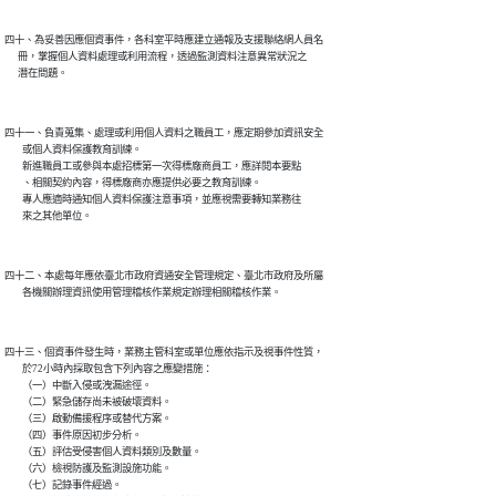
四十、為妥善因應個資事件，各科室平時應建立通報及支援聯絡網人員名

      冊，掌握個人資料處理或利用流程，透過監測資料注意異常狀況之

四十一、負責蒐集、處理或利用個人資料之職員工，應定期參加資訊安全

        或個人資料保護教育訓練。

        新進職員工或參與本處招標第一次得標廠商員工，應詳閱本要點

        、相關契約內容，得標廠商亦應提供必要之教育訓練。

        專人應適時通知個人資料保護注意事項，並應視需要轉知業務往

四十二、本處每年應依臺北市政府資通安全管理規定、臺北市政府及所屬

四十三、個資事件發生時，業務主管科室或單位應依指示及視事件性質，

        於72小時內採取包含下列內容之應變措施：

        （一）中斷入侵或洩漏途徑。

        （二）緊急儲存尚未被破壞資料。

        （三）啟動備援程序或替代方案。

        （四）事件原因初步分析。

        （五）評估受侵害個人資料類別及數量。

        （六）檢視防護及監測設施功能。

        （七）記錄事件經過。
