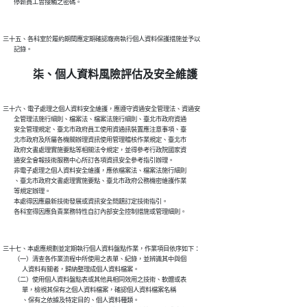
三十五、各科室於履約期間應定期確認廠商執行個人資料保護措施並予以

柒、個人資料風險評估及安全維護
三十六、電子處理之個人資料安全維護，應遵守資通安全管理法、資通安

        全管理法施行細則、檔案法、檔案法施行細則、臺北市政府資通

        安全管理規定、臺北市政府員工使用資通訊裝置應注意事項、臺

        北市政府及所屬各機關辦理資訊使用管理稽核作業規定、臺北市

        政府文書處理實施要點等相關法令規定，並得參考行政院國家資

        通安全會報技術服務中心所訂各項資訊安全參考指引辦理。

        非電子處理之個人資料安全維護，應依檔案法、檔案法施行細則

        、臺北市政府文書處理實施要點、臺北市政府公務機密維護作業

        等規定辦理。

        本處得因應最新技術發展或資訊安全問題訂定技術指引。

三十七、本處應規劃並定期執行個人資料盤點作業，作業項目依序如下：

        （一）清查各作業流程中所使用之表單、紀錄，並辨識其中與個

              人資料有關者，歸納整理成個人資料檔案。

        （二）使用個人資料盤點表或其他具相同效用之技術、軟體或表

              單，檢視其保有之個人資料檔案，確認個人資料檔案名稱

              、保有之依據及特定目的、個人資料種類。
