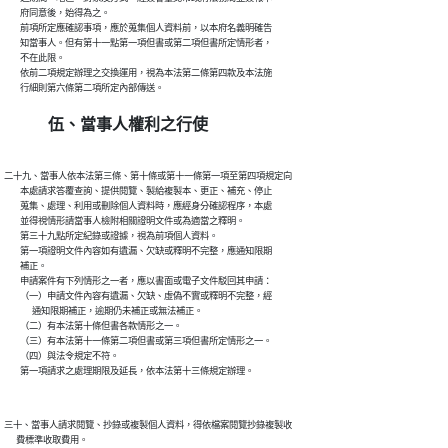
        府同意後，始得為之。

        前項所定應確認事項，應於蒐集個人資料前，以本府名義明確告

        知當事人。但有第十一點第一項但書或第二項但書所定情形者，

        不在此限。

        依前二項規定辦理之交換運用，視為本法第二條第四款及本法施

伍、當事人權利之行使
二十九、當事人依本法第三條、第十條或第十一條第一項至第四項規定向

        本處請求答覆查詢、提供閱覽、製給複製本、更正、補充、停止

        蒐集、處理、利用或刪除個人資料時，應經身分確認程序，本處

        並得視情形請當事人檢附相關證明文件或為適當之釋明。

        第三十九點所定紀錄或證據，視為前項個人資料。

        第一項證明文件內容如有遺漏、欠缺或釋明不完整，應通知限期

        補正。

        申請案件有下列情形之一者，應以書面或電子文件駁回其申請：

        （一）申請文件內容有遺漏、欠缺、虛偽不實或釋明不完整，經

              通知限期補正，逾期仍未補正或無法補正。

        （二）有本法第十條但書各款情形之一。

        （三）有本法第十一條第二項但書或第三項但書所定情形之一。

        （四）與法令規定不符。

三十、當事人請求閱覽、抄錄或複製個人資料，得依檔案閱覽抄錄複製收

      費標準收取費用。
