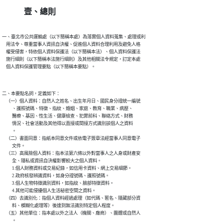
壹、總則
一、臺北市公共運輸處（以下簡稱本處）為落實個人資料蒐集、處理或利

    用法令、尊重當事人資訊自決權、促進個人資料合理利用及避免人格

    權受侵害，特依個人資料保護法（以下簡稱本法）、個人資料保護法

    施行細則（以下簡稱本法施行細則）及其他相關法令規定，訂定本處

二、本要點名詞，定義如下：

    （一）個人資料：自然人之姓名、出生年月日、國民身分證統一編號

          、護照號碼、特徵、指紋、婚姻、家庭、教育、職業、病歷、

          醫療、基因、性生活、健康檢查、犯罪前科、聯絡方式、財務

          情況、社會活動及其他得以直接或間接方式識別該個人之資料

          。

    （二）書面同意：指紙本同意文件或依電子簽章法經當事人同意電子

          文件。

    （三）高風險個人資料：指本法第六條以外對當事人之人身或財產安

          全、隱私或資訊自決權影響較大之個人資料。

          1.個人財務資料或交易紀錄，如信用卡資料、網上交易細節。

          2.政府核發辨識資料，如身分證號碼、護照號碼。

          3.個人生物特徵識別資料，如指紋、臉部特徵資料。

          4.其他可能侵擾個人生活秘密空間之資料。

    （四）去識別化：指個人資料經過處理（如代碼、匿名、隱藏部分資

          料、模糊化處理等）後達到無法識別特定個人程度。

    （五）其他單位：指本處以外之法人（機關、廠商）、團體或自然人

          。
