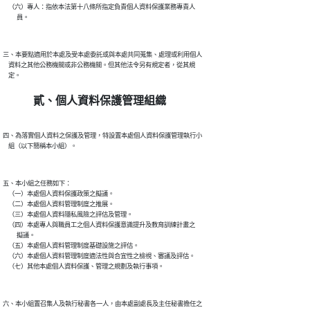
    （六）專人：指依本法第十八條所指定負責個人資料保護業務專責人

三、本要點適用於本處及受本處委託或與本處共同蒐集、處理或利用個人

    資料之其他公務機關或非公務機關。但其他法令另有規定者，從其規

貳、個人資料保護管理組織
四、為落實個人資料之保護及管理，特設置本處個人資料保護管理執行小

五、本小組之任務如下：

    （一）本處個人資料保護政策之擬議。

    （二）本處個人資料管理制度之推展。

    （三）本處個人資料隱私風險之評估及管理。

    （四）本處專人與職員工之個人資料保護意識提升及教育訓練計畫之

          擬議。

    （五）本處個人資料管理制度基礎設施之評估。

    （六）本處個人資料管理制度適法性與合宜性之檢視、審議及評估。

六、本小組置召集人及執行秘書各一人，由本處副處長及主任秘書擔任之
