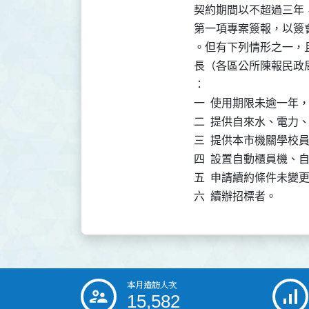
契約期間以不超過三年
第一項專案簽報，以簽
。但有下列情形之一，
長（各區公所陳報民政
：

一  使用期限未逾一年
二  提供自來水、電力
三  提供本市機關學校
四  設置自動櫃員機、
五  申請續約條件未變
六  續辦招標者。
本月造訪人次
:::
15,582