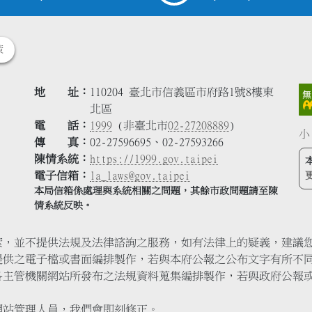
策
地 址
110204 臺北市信義區市府路1號8樓東
北區
電 話
1999
(非臺北市
02-27208889
)
小
傳 真
02-27596695、02-27593266
陳情系統
https://1999.gov.taipei
電子信箱
la_laws@gov.taipei
本局信箱係處理與系統相關之問題，其餘市政問題請至陳
情系統反映。
索，並不提供法規及法律諮詢之服務，如有法律上的疑義，建議
提供之電子檔或書面編排製作，若與本府公報之公布文字有所不
各主管機關網站所發布之法規資料蒐集編排製作，若與政府公報
網站管理人員，我們會即刻修正。