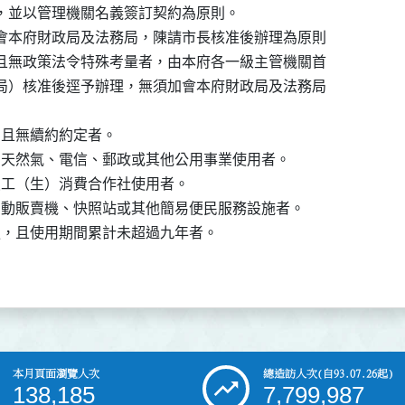
，並以管理機關名義簽訂契約為原則。

會本府財政局及法務局，陳請市長核准後辦理為原則

且無政策法令特殊考量者，由本府各一級主管機關首

局）核准後逕予辦理，無須加會本府財政局及法務局

，且無續約約定者。

、天然氣、電信、郵政或其他公用事業使用者。

員工（生）消費合作社使用者。

自動販賣機、快照站或其他簡易便民服務設施者。

更，且使用期間累計未超過九年者。

本月頁面瀏覽人次
總造訪人次
(自93.07.26起)
138,185
7,799,987