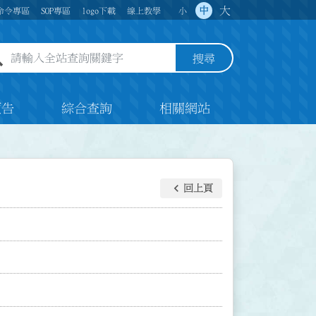
大
中
命令專區
SOP專區
logo下載
線上教學
小
全站查詢關鍵字欄位
搜尋
預告
綜合查詢
相關網站
keyboard_arrow_left
回上頁