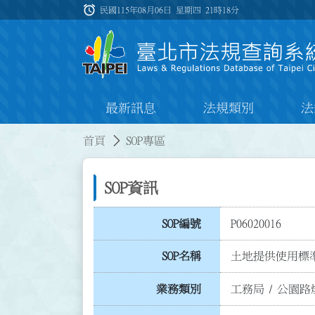
跳到主要內容
alarm
:::
民國115年08月06日 星期四
21時18分
最新訊息
法規類別
法
:::
:::
首頁
SOP專區
SOP資訊
SOP編號
P06020016
SOP名稱
土地提供使用標
業務類別
工務局
/
公園路