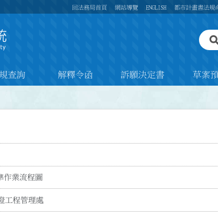
回法務局首頁
網站導覽
ENGLISH
都市計畫書法規
規查詢
解釋令函
訴願決定書
草案
準作業流程圖
燈工程管理處