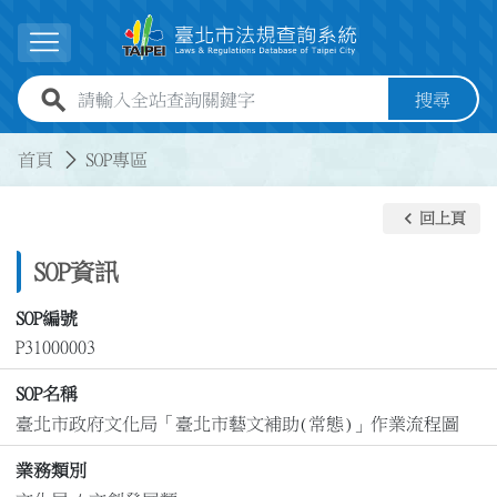
跳到主要內容
展開選單
全站查詢關鍵字欄位
搜尋
:::
:::
首頁
SOP專區
keyboard_arrow_left
回上頁
SOP資訊
SOP編號
P31000003
SOP名稱
臺北市政府文化局「臺北市藝文補助(常態)」作業流程圖
業務類別