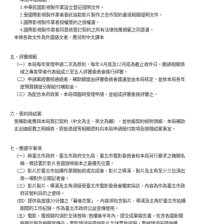
          本局申請補助：

          1.中華民國影視製作業設立登記證明文件。

          2.受國際影視製作業者委託協助影片製作之合作契約書或相關證明文件。

          3.國際影視製作業者授權簽約之授權書。

          4.國際影視製作業者同意依簽訂契約之所有法律效應規範之同意書。

    本條各款文件為外國語文者，應另附中文譯本
五、評審規範

    （一）本局每年受理申請二次為原則，每年 6月底及12月底為截止收件日。邀請相關領

          域之專家學者代表組成三至五人評審委員會進行評審。

    （二）申請案經審核通過者，補助額度由評審委員會建議並由本局核定。並依本局各年

          度預算額度分期給付補助金。

    （三）為配合本府政策，本局得臨時受理申請，並組成評審委員評審之。
六、簽約與結案

    受補助者應與本局簽訂契約（中文為主、英文為輔），並依據契約檢附領據、本局補助

    支出總經費之明細表、原始憑證等相關資料向本局申請撥付款項及辦理結案事宜。
七、應遵守事項

    （一）將臺北市政府、臺北市政府文化局、臺北市電影委員會和本局另行要求之機關名

          稱、標誌置於影片各國放映版本之最優先位置。

    （二）影片於臺北市拍攝作業開始前或完成後，影片之導演、製片及主角至少三位須出

          席一場對外公開記者會。

    （三）影片製片、導演及主角須接受臺北市電影委員會獨家採訪，內容為作為臺北市政

          府非營利目的之使用。

    （四）提供長度達20分鐘之「幕後花絮」，內容須包含製片、導演及主角於臺北市拍攝

          期間的工作紀錄，作為臺北市政府公益宣傳使用。

    （五）電影、電視類均須於全球首映 /首播後半年內，提交成果報告書，包含各國新聞

          報導剪報及相關宣傳品，電影類須另提供影片全球票房說明，電視類須另提供播
