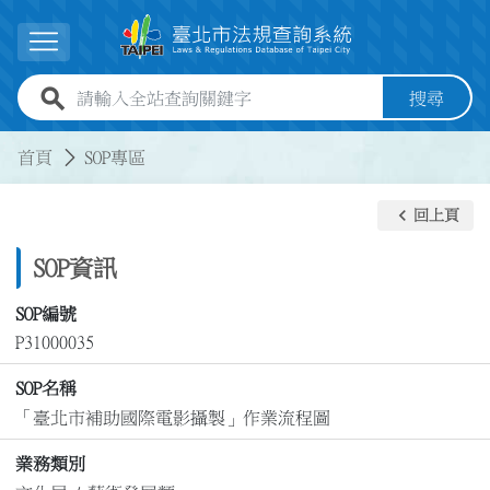
跳到主要內容
展開選單
全站查詢關鍵字欄位
搜尋
:::
:::
首頁
SOP專區
keyboard_arrow_left
回上頁
SOP資訊
SOP編號
P31000035
SOP名稱
「臺北市補助國際電影攝製」作業流程圖
業務類別