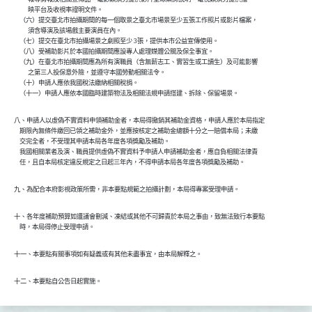
          映平台及收視率證明文件。

    （六）提交臺北市拍攝期間的每一個取景之臺北市場景至少五張工作照片或影片檔案，

          須含導演及該場戲主要演員在內。

    （七）提交在臺北市拍攝場景之劇照至少 3張，提供本市公益宣傳使用。

    （八）受補助影片於本國拍攝期間應設專人處理媒體公關及保全事宜。

    （九）在臺北市拍攝期間應為所有演職員（含無薪志工、實習生或工讀生）及可能影響

          之第三人投保意外險，並遵守本國勞動相關法令。

    （十）申請人應依我國稅法繳納相關稅捐。

    （十一）申請人應依本國臨時建築物法及相關法規申請搭建、拆除、保留場景。
八、申請人以虛偽不實資料申領補助金者，本局得撤銷其補助金資格，申請人應於本局指定

    期限內無條件繳回已領之補助金外，並應按核定之補助金總額十分之一賠償本局；未繳

    交完全者，不受理其申請本局各年度各項獎勵及補助。

    我國相關業者及演、職員提供虛偽不實資料予申請人申請補助金者，應自負相關法律責

    任，且自本局核定違反規定之日起三年內，不得申請本局各年度各項獎勵及補助。
九、為配合本府影視政策所需，非本要點規範之拍攝計劃，本局得專案受理申請。
十、各年度補助預算如遭議會刪減、凍結或其他不可歸責於本局之事由，致無法致行本要點

    時，本局得停止受理申請。
十一、本要點有關事項如有疑義或有其他未盡事宜，由本局解釋之。
十二、本要點自公告日起實施。