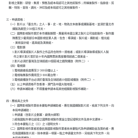
    影視之策劃、研發、集資、預售及經本局認可之其他前製作；所稱後製作，指錄音、剪

    輯、特效、音效、調光、沖印及經本局認可之其他後製作。
三、申請資格：

    （一）影片以「臺北市」之人、事、史、地、物為文本故事或攝製基地，並須於臺北市

          攝製為期至少30個工作天。

    （二）國際影視製作業於本市攝製期間，應雇用本國立案之製片公司協助製作。製作團

          隊應至少雇用部分本國影視從業人員，包含：導演組、製片組、攝影組、燈光組

          、美術設計組、道具組及演員組。

    （三）電影類

          1.影片導演或製片人製作之作品符合附件一資格者；或影片導演執導或製片人製

            作之單片影片曾於近十年內國際票房賣座獲得超過二億美金。

          2.影片必須於臺灣及全球超過10個區域之戲院播放（附件二）。

    （四）電視類

          1.電視劇總長度應至少 300分鐘以上。

          2.電視每集製作費用至少 800萬台幣。

          3.電視劇播放平台必須於臺灣及全球超過10個區域播放（附件二）。

    （五）以上申請資格不含香港、澳門及中國大陸地區。

    （六）申請本補助者，不得重複申請本局其他相關影視製作補助。
四、應檢具之文件

    （一）國際影視製作業依本要點申請補助者，應在我國攝製影片前，檢具下列文件，向

          本局申請補助：

          1.申請書（含影片企劃案、劇情大綱等）

          2.經我國駐外單位認證之國際影視製作業設立登記證明文件及其中文譯本。

          3.符合本要點三之（三）之 1證明文件。

    （二）國際影視作業者若委託我國影視製作業者依本要點代為申請補助金及簽約者，應

          在我國攝製影片前，除本條第一項第一點之申請書文件外，另檢具下列文件，向
