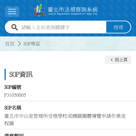
跳到主要內容
展開選單
全站查詢關鍵字欄位
搜尋
:::
:::
首頁
SOP專區
keyboard_arrow_left
回上頁
SOP資訊
SOP編號
P31050005
SOP名稱
臺北市中山堂管理所受理學校或機關團體導覽申請作業流
程圖