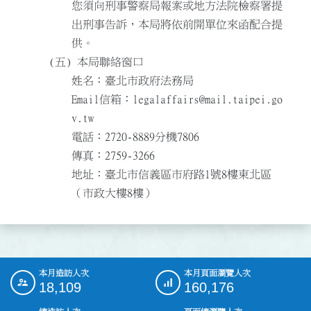
您須向刑事警察局報案或地方法院檢察署提
出刑事告訴，本局將依前開單位來函配合提
供。
本局聯絡窗口
姓名：臺北市政府法務局
Email信箱：legalaffairs@mail.taipei.go
v.tw
電話：2720-8889分機7806
傳真：2759-3266
地址：臺北市信義區市府路1號8樓東北區
（市政大樓8樓）
本月造訪人次
本月頁面瀏覽人次
:::
18,109
160,176